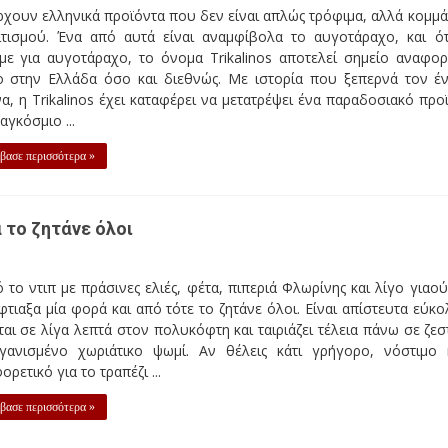
χουν ελληνικά προϊόντα που δεν είναι απλώς τρόφιμα, αλλά κομμά
ιτισμού. Ένα από αυτά είναι αναμφίβολα το αυγοτάραχο, και ό
με για αυγοτάραχο, το όνομα Trikalinos αποτελεί σημείο αναφορ
ο στην Ελλάδα όσο και διεθνώς. Με ιστορία που ξεπερνά τον έ
α, η Trikalinos έχει καταφέρει να μετατρέψει ένα παραδοσιακό προ
αγκόσμιο ...
βασε περισσότερα »
 το ζητάνε όλοι
 το ντιπ με πράσινες ελιές, φέτα, πιπεριά Φλωρίνης και λίγο γιαού
φτιαξα μία φορά και από τότε το ζητάνε όλοι. Είναι απίστευτα εύκο
ται σε λίγα λεπτά στον πολυκόφτη και ταιριάζει τέλεια πάνω σε ζεσ
γανισμένο χωριάτικο ψωμί. Αν θέλεις κάτι γρήγορο, νόστιμο 
ορετικό για το τραπέζι ...
βασε περισσότερα »