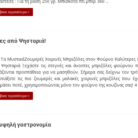
αστείτε : Για τη βάση 250 γρ. Μπισκότα πτι μπερ 360 ...
βασε περισσότερα »
ες από Ψησταριά!
 Τα ΜυστικάΖουμερές Χοιρινές Μπριζόλες στον Φούρνο Καλύτερες 
 Ψησταριά Ξεχάστε τις στεγνές και άνοστες μπριζόλες φούρνου 
ιάζονται προσπάθεια για να μασηθούν. Σήμερα σας δείχνω τον τρ
τιάξετε τις πιο ζουμερές και μαλακές χοιρινές μπριζόλες που έχ
μάσει ποτέ, χρησιμοποιώντας μόνο τον φούρνο της κουζίνας σας! 4 .
βασε περισσότερα »
ν υψηλή γαστρονομία