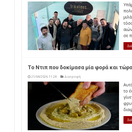
Υπάρ
πολ
μιλά
τόσ
αιών
σε π
Διά
Tο Ντιπ που δοκίμασα μία φορά και τώρα
21/04/2026 11:28
Διατροφή
Αυτό
το έ
γίνε
φρυ
διαφ
Διά