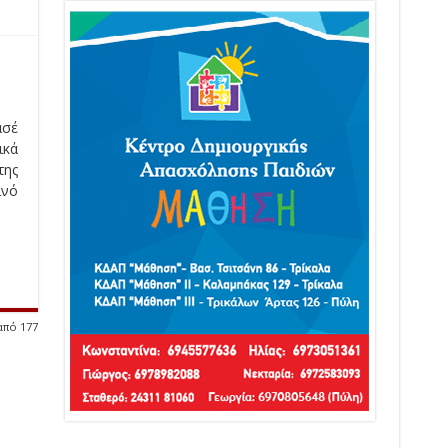
ασέ
ικά
της
ινό
από 177