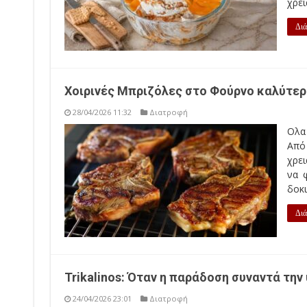
χρει
Διά
Χοιρινές Μπριζόλες στο Φούρνο καλύτερ
28/04/2026 11:32
Διατροφή
Ολα
Από
χρε
να φ
δοκι
Διά
Trikalinos: Όταν η παράδοση συναντά τη
24/04/2026 23:01
Διατροφή