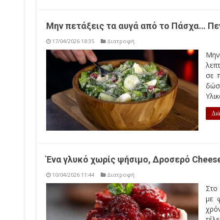
Μην πετάξεις τα αυγά από το Πάσχα… Πε
17/04/2026 18:35
Διατροφή
Μην
λεπτ
σε π
δώσ
Υλικ
Διά
Ένα γλυκό χωρίς ψήσιμο, Δροσερό Cheese
10/04/2026 11:44
Διατροφή
Στο
με 
χρόν
τέλε