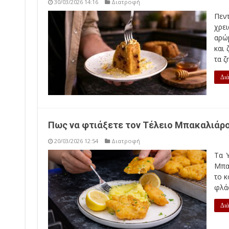
30/03/2026 14:16
Διατροφή
Πεν
χρει
αρώ
και 
τα ζ
Διά
Πως να φτιάξετε τον Τέλειο Μπακαλιάρ
20/03/2026 12:54
Διατροφή
Τα Υ
Μπακ
το κ
φλάο
Διά