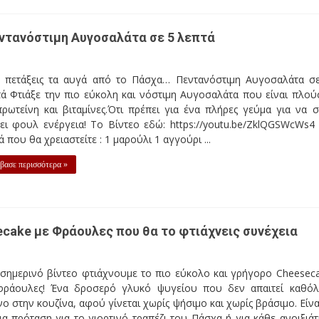
ντανόστιμη Αυγοσαλάτα σε 5 λεπτά
 πετάξεις τα αυγά από το Πάσχα… Πεντανόστιμη Αυγοσαλάτα σ
ά Φτιάξε την πιο εύκολη και νόστιμη Αυγοσαλάτα που είναι πλού
ρωτείνη και βιταμίνες.Ότι πρέπει για ένα πλήρες γεύμα για να 
ει φουλ ενέργεια! Το Βίντεο εδώ: https://youtu.be/ZklQGSWcWs4
ά που θα χρειαστείτε : 1 μαρούλι 1 αγγούρι ...
βασε περισσότερα »
cake με Φράουλες που θα το φτιάχνεις συνέχεια
 σημερινό βίντεο φτιάχνουμε το πιο εύκολο και γρήγορο Cheesec
φράουλες! Ένα δροσερό γλυκό ψυγείου που δεν απαιτεί καθό
ο στην κουζίνα, αφού γίνεται χωρίς ψήσιμο και χωρίς βράσιμο. Είνα
ια πρόταση για το γιορτινό τραπέζι του Πάσχα ή για κάθε ανοιξιάτ