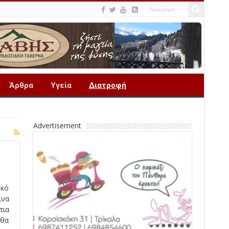
Άρθρα
Υγεία
Διατροφή
Advertisement
υκό
ινα
τια
 θα