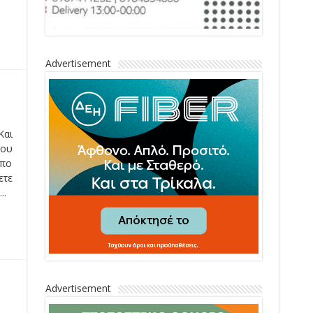
Advertisement
Και
που
όπο
ετε
..
Advertisement