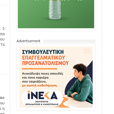
ε 5
σια
σου
Advertisement
 Τα
ake
λου
ι η
ικη