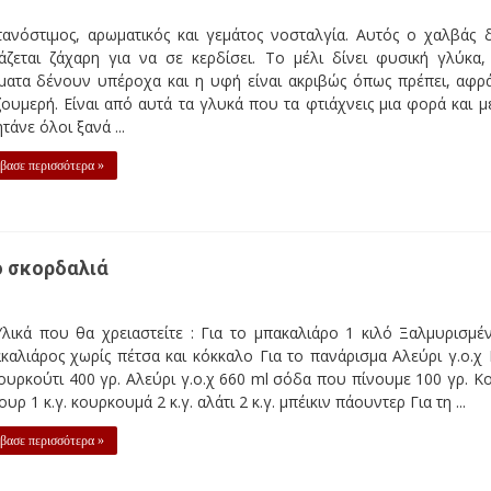
τανόστιμος, αρωματικός και γεμάτος νοσταλγία. Αυτός ο χαλβάς 
άζεται ζάχαρη για να σε κερδίσει. Το μέλι δίνει φυσική γλύκα,
ματα δένουν υπέροχα και η υφή είναι ακριβώς όπως πρέπει, αφρ
ζουμερή. Είναι από αυτά τα γλυκά που τα φτιάχνεις μια φορά και μ
ητάνε όλοι ξανά ...
βασε περισσότερα »
ο σκορδαλιά
λικά που θα χρειαστείτε : Για το μπακαλιάρο 1 κιλό Ξαλμυρισμέ
αλιάρος χωρίς πέτσα και κόκκαλο Για το πανάρισμα Αλεύρι γ.ο.χ 
ουρκούτι 400 γρ. Αλεύρι γ.ο.χ 660 ml σόδα που πίνουμε 100 γρ. Κ
υρ 1 κ.γ. κουρκουμά 2 κ.γ. αλάτι 2 κ.γ. μπέικιν πάουντερ Για τη ...
βασε περισσότερα »