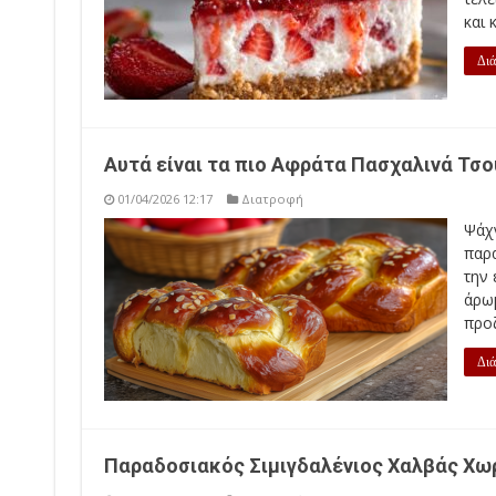
και 
Διά
Αυτά είναι τα πιο Αφράτα Πασχαλινά Τσου
01/04/2026 12:17
Διατροφή
Ψάχ
παρ
την 
άρωμ
προζ
Διά
Παραδοσιακός Σιμιγδαλένιος Χαλβάς Χωρ