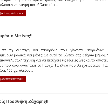
καλοκαιρινή στιγμή που θέλετε κάτι ...
βασε περισσότερα »
ρέκια Με ίνες!!
νετε τη συνταγή για τσουρέκια που γίνονται “κορδόνια” 
αμένουν μαλακά για μέρες; Σε αυτό το βίντεο σας δείχνω βήμα-β
επαγγελματική τεχνική για να πετύχετε τις τέλειες ίνες και το απίστε
α που όλοι αναζητάμε το Πάσχα! Τα Υλικά που θα χρειαστείτε : Για
ύμι 100 γρ. αλεύρι ...
βασε περισσότερα »
ίς Προσθήκη Ζάχαρης!!