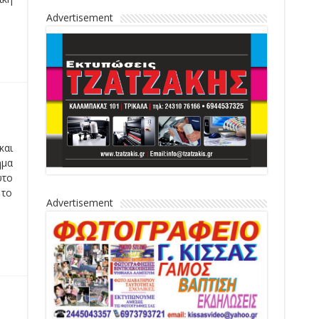
Advertisement
και
ήμα
υτο
 το
Advertisement