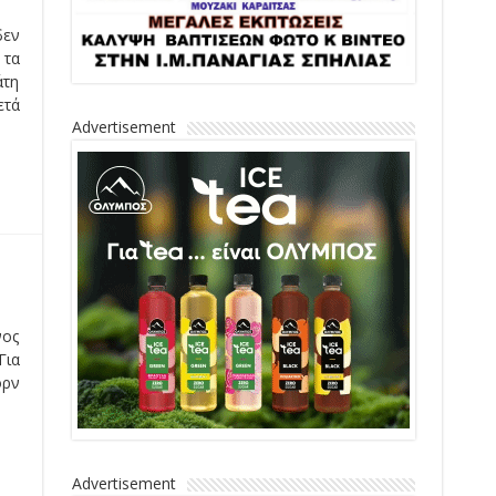
δεν
 τα
άτη
ετά
Advertisement
νος
Για
ορν
Advertisement