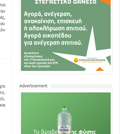
τια
ταν
άς,
ναν
ϊόν
Advertisement
ρτι
λο,
τό,
και