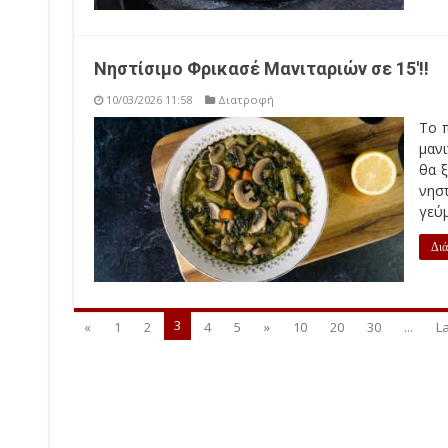
Νηστίσιμο Φρικασέ Μανιταριών σε 15′!!
10/03/2026 11:58
Διατροφή
Το π
μαν
θα ξ
νηστ
γεύμ
Διά
3
«
1
2
4
5
»
10
20
30
...
La