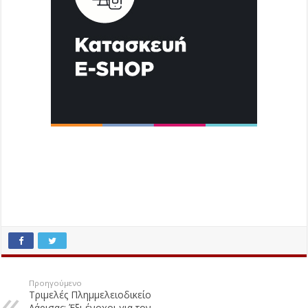
Προηγούμενο
Τριμελές Πλημμελειοδικείο
Λάρισας: Έξι ένοχοι για τον