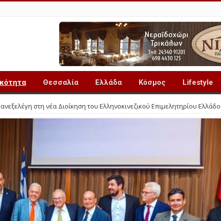
ικότητα
Θεσσαλία
Ελλάδα
Κόσμος
Lifestyle
πανεξελέγη στη νέα Διοίκηση του Ελληνοκινεζικού Επιμελητηρίου Ελλάδο