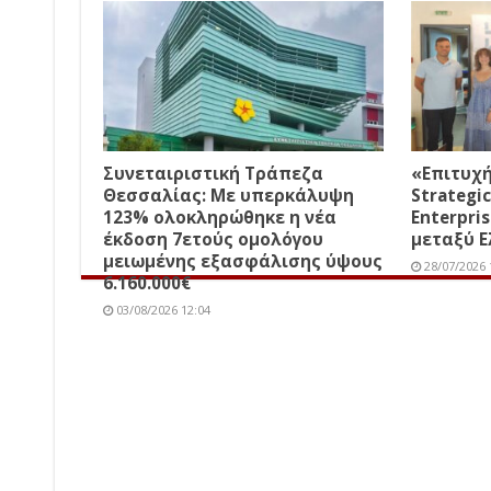
Συνεταιριστική Τράπεζα
«Επιτυχ
Θεσσαλίας: Με υπερκάλυψη
Strategic
123% ολοκληρώθηκε η νέα
Enterpri
έκδοση 7ετούς ομολόγου
μεταξύ Ε
μειωμένης εξασφάλισης ύψους
28/07/2026 
6.160.000€
03/08/2026 12:04