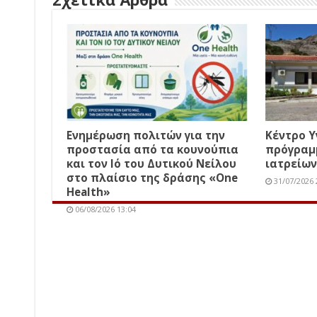
Ενημέρωση πολιτών για την
Κέντρο Υ
προστασία από τα κουνούπια
πρόγραμ
και τον Ιό του Δυτικού Νείλου
ιατρείων
στο πλαίσιο της δράσης «One
31/07/2026 
Health»
06/08/2026 13:04