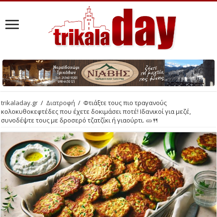
trikaladay.gr
/
Διατροφή
/
Φτιάξτε τους πιο τραγανούς
κολοκυθοκεφτέδες που έχετε δοκιμάσει ποτέ! Ιδανικοί για μεζέ,
συνοδέψτε τους με δροσερό τζατζίκι ή γιαούρτι. 🥒🍴