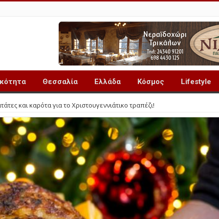
ικότητα
Θεσσαλία
Ελλάδα
Κόσμος
Lifestyle
τάτες και καρότα για το Χριστουγεννιάτικο τραπέζι!