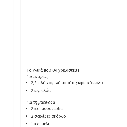
Τα Υλικά που θα χρειαστείτε
Για το κρέας
2,5 κιλά χοιρινό μπούτι χωρίς κόκκαλο
2 κ.γ. αλάτι
Για τη μαρινάδα
2 κ.σ. μουστάρδα
2 σκελίδες σκόρδο
1 κ.σ. μέλι