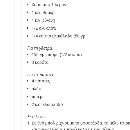
Χυμό από 1 λεμόνι
1 κ.γ. θυμάρι
1 κ.γ. ρίγανη
1/2 κ.γ. αλάτι
1/4 κούπα ελαιόλαδο (50 γρ.)
Για τη γάστρα
150 γρ. μπύρα (1/2 κούπα)
3 καρότα
Για τις πατάτες
4 πατάτες
αλάτι
πιπέρι
2 κ.σ. ελαιόλαδο
Εκτέλεση
Σε ένα μπολ ρίχνουμε τη μουστάρδα, το μέλι, το σκ
και ανακατεύουμε πολύ καλά με ένα σύρμα.