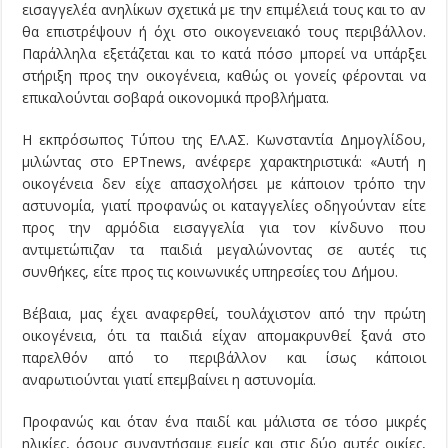
εισαγγελέα ανηλίκων σχετικά με την επιμέλειά τους και το αν
θα επιστρέψουν ή όχι στο οικογενειακό τους περιβάλλον.
Παράλληλα εξετάζεται και το κατά πόσο μπορεί να υπάρξει
στήριξη προς την οικογένεια, καθώς οι γονείς φέρονται να
επικαλούνται σοβαρά οικονομικά προβλήματα.
Η εκπρόσωπος Τύπου της ΕΛ.ΑΣ. Κωνσταντία Δημογλίδου,
μιλώντας στο ΕΡΤnews, ανέφερε χαρακτηριστικά: «Αυτή η
οικογένεια δεν είχε απασχολήσει με κάποιον τρόπο την
αστυνομία, γιατί προφανώς οι καταγγελίες οδηγούνταν είτε
προς την αρμόδια εισαγγελία για τον κίνδυνο που
αντιμετώπιζαν τα παιδιά μεγαλώνοντας σε αυτές τις
συνθήκες, είτε προς τις κοινωνικές υπηρεσίες του Δήμου.
Βέβαια, μας έχει αναφερθεί, τουλάχιστον από την πρώτη
οικογένεια, ότι τα παιδιά είχαν απομακρυνθεί ξανά στο
παρελθόν από το περιβάλλον και ίσως κάποιοι
αναρωτιούνται γιατί επεμβαίνει η αστυνομία.
Προφανώς και όταν ένα παιδί και μάλιστα σε τόσο μικρές
ηλικίες, όσους συναντήσαμε εμείς και στις δύο αυτές οικίες,