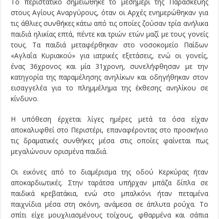
Το περιστατικό σημειώθηκε το μεσημέρι της Παρασκευής
στους Αγίους Αναργύρους, όταν οι Αρχές ενημερώθηκαν για
τις άθλιες συνθήκες κάτω από τις οποίες ζούσαν τρία ανήλικα
παιδιά ηλικίας επτά, πέντε και τριών ετών μαζί με τους γονείς
τους. Τα παιδιά μεταφέρθηκαν στο νοσοκομείο Παίδων
«Αγλαΐα Κυριακού» για ιατρικές εξετάσεις, ενώ οι γονείς,
ένας 36χρονος και μία 31χρονη, συνελήφθησαν με την
κατηγορία της παραμέλησης ανηλίκων και οδηγήθηκαν στον
εισαγγελέα για το πλημμέλημα της έκθεσης ανηλίκου σε
κίνδυνο.
Η υπόθεση έρχεται λίγες ημέρες μετά τα όσα είχαν
αποκαλυφθεί στο Περιστέρι, επαναφέροντας στο προσκήνιο
τις δραματικές συνθήκες μέσα στις οποίες φαίνεται πως
μεγαλώνουν ορισμένα παιδιά.
Οι εικόνες από το διαμέρισμα της οδού Κερκύρας ήταν
αποκαρδιωτικές. Στην ταράτσα υπήρχαν μπάζα δίπλα σε
παιδικά κρεβατάκια, ενώ στο μπαλκόνι ήταν πεταμένα
παιχνίδια μέσα στη σκόνη, ανάμεσα σε άπλυτα ρούχα. Το
σπίτι είχε μουχλιασμένους τοίχους, φθαρμένα και σάπια