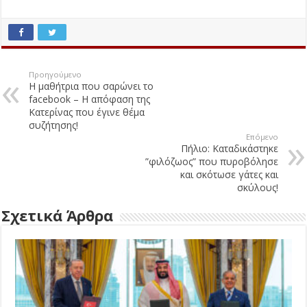
Προηγούμενο
Η μαθήτρια που σαρώνει το
facebook – Η απόφαση της
Κατερίνας που έγινε θέμα
συζήτησης!
Επόμενο
Πήλιο: Καταδικάστηκε
”φιλόζωος” που πυροβόλησε
και σκότωσε γάτες και
σκύλους!
Σχετικά Άρθρα