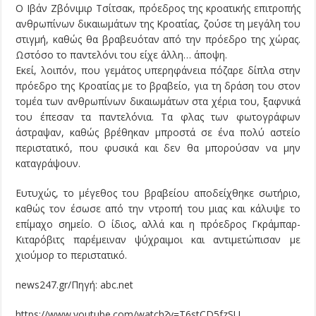
Ο Ιβάν Ζβόνιμιρ Τσίτσακ, πρόεδρος της κροατικής επιτροπής
ανθρωπίνων δικαιωμάτων της Κροατίας, ζούσε τη μεγάλη του
στιγμή, καθώς θα βραβευόταν από την πρόεδρο της χώρας.
Ωστόσο το παντελόνι του είχε άλλη… άποψη.
Εκεί, λοιπόν, που γεμάτος υπερηφάνεια πόζαρε δίπλα στην
πρόεδρο της Κροατίας με το βραβείο, για τη δράση του στον
τομέα των ανθρωπίνων δικαιωμάτων στα χέρια του, ξαφνικά
του έπεσαν τα παντελόνια. Τα φλας των φωτογράφων
άστραψαν, καθώς βρέθηκαν μπροστά σε ένα πολύ αστείο
περιστατικό, που φυσικά και δεν θα μπορούσαν να μην
καταγράψουν.
Ευτυχώς, το μέγεθος του βραβείου αποδείχθηκε σωτήριο,
καθώς τον έσωσε από την ντροπή του μιας και κάλυψε το
επίμαχο σημείο. Ο ίδιος, αλλά και η πρόεδρος Γκράμπαρ-
Κιταρόβιτς παρέμειναν ψύχραιμοι και αντιμετώπισαν με
χιούμορ το περιστατικό.
news247.gr/Πηγή: abc.net
https://www.youtube.com/watch?v=T6stCD5fzSU