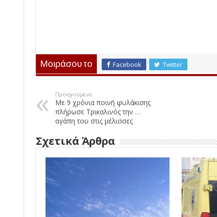
Μοιράσου το
Facebook
Twitter
Προηγούμενο
Με 9 χρόνια ποινή φυλάκισης
πλήρωσε Τρικαλινός την …
αγάπη του στις μέλισσες
Σχετικά Άρθρα