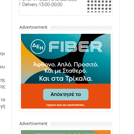
Advertisement
την
ίου
της
της
 τα
ωγή
Advertisement