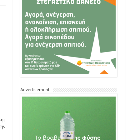
Advertisement
λης
την