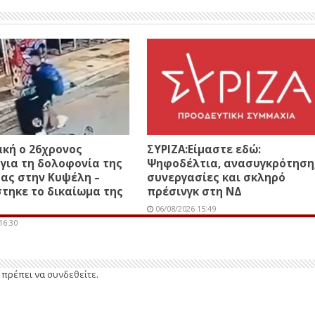
κή ο 26χρονος
ΣΥΡΙΖΑ:Είμαστε εδώ:
για τη δολοφονία της
Ψηφοδέλτια, ανασυγκρότηση
ας στην Κυψέλη –
συνεργασίες και σκληρό
τηκε το δικαίωμα της
πρέσινγκ στη ΝΔ
06/08/2026 15:49
16:30
ε πρέπει να
συνδεθείτε
.