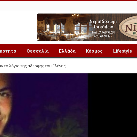
ικότητα
Θεσσαλία
Ελλάδα
Κόσμος
Lifestyle
ν τα λόγια της αδερφής του Ελένης!