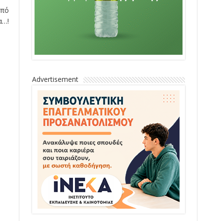
από
α…!
Advertisement