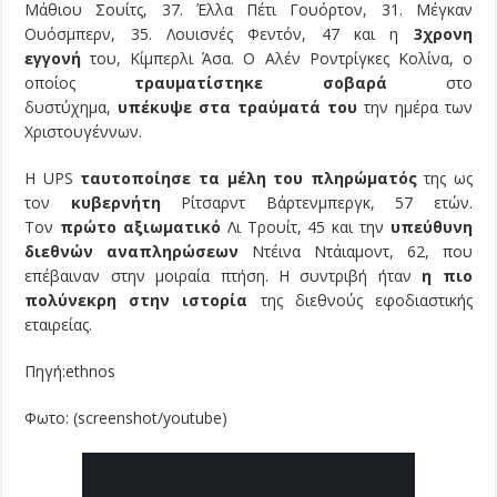
Μάθιου Σουίτς, 37. Έλλα Πέτι Γουόρτον, 31. Μέγκαν
Ουόσμπερν, 35. Λουισνές Φεντόν, 47 και η
3χρονη
εγγονή
του, Κίμπερλι Άσα. Ο Αλέν Ροντρίγκες Κολίνα, ο
οποίος
τραυματίστηκε σοβαρά
στο
δυστύχημα,
υπέκυψε στα τραύματά του
την ημέρα των
Χριστουγέννων.
Η UPS
ταυτοποίησε τα μέλη του πληρώματός
της ως
τον
κυβερνήτη
Ρίτσαρντ Βάρτενμπεργκ, 57 ετών.
Τον
πρώτο αξιωματικό
Λι Τρουίτ, 45 και την
υπεύθυνη
διεθνών αναπληρώσεων
Ντέινα Ντάιαμοντ, 62, που
επέβαιναν στην μοιραία πτήση. Η συντριβή ήταν
η πιο
πολύνεκρη στην ιστορία
της διεθνούς εφοδιαστικής
εταιρείας.
Πηγή:ethnos
Φωτο: (screenshot/youtube)