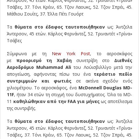
Άντερσον, 45 ετών. Κάρλος Φερνάντεζ, 52. Τριναντέτ «Τρίνα»
Τσάβες, 37. Τόνι Κρέιν, 65. Τζον Λαουκς, 52. Τζον Σπρέι, 45.
Μάθιου Σουίτς, 37. Έλλα Πέτι Γουόρτ
Τα
θύματα στο έδαφος ταυτοποιήθηκαν
ως: Άντζελα
Άντερσον, 45 ετών. Κάρλος Φερνάντεζ, 52. Τριναντέτ «Τρίνα»
Τσάβες
Σύμφωνα με τη
New York Post
, το αεροσκάφος
με
προορισμό τη Χαβάη
συνετρίβη στο
Διεθνές
Αεροδρόμιο Muhammad Ali
του Λούισβιλλίγο μετά την
απογείωση, αφήνοντας πίσω του ένα
τεράστιο πεδίο
συντριμμιών και φωτιάς
σε ακτίνα σχεδόν ενός
χιλιομέτρου. Το αεροσκάφος, ένα
McDonnell Douglas MD-
11F
, ήταν 34 ετών τη στιγμή του δυστυχήματος. Όλα τα MD-
11
καθηλώθηκαν από την FAA για μήνες
ως αποτέλεσμα
της συντριβής.
Τα
θύματα στο έδαφος ταυτοποιήθηκαν
ως: Άντζελα
Άντερσον, 45 ετών. Κάρλος Φερνάντεζ, 52. Τριναντέτ «Τρίνα»
Τσάβες, 37. Τόνι Κρέιν, 65. Τζον Λαουκς, 52. Τζον Σπρέι, 45.