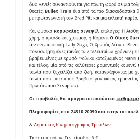
δυο γενιές συναντιούνται για πρώτη φορά σε μια τολ
θεατές,
Bullet
Train
ένα από τα πιο διασκεδαστικά θ
με πρωταγωνιστή τον Brad Pitt και μια εκλεκτή παρέα
Και φυσικά
κορυφαίες σινεφίλ
επιλογές: Η Αισθη
χάρη, σπιρτάδα και χιούμορ, η Κομεντί
Ο Οίκος
Guc
την εντυπωσιακή Lady Gaga, Ο Χρυσός Λέοντα Βενετί
πολυσυζητημένες ταινίες των τελευταίων χρόνων με 
βραβευμένος με Χρυσό Φοίνικα καταξιωμένος Nanni M
και τέλος, μία από τις καλύτερες ρομαντικές κομεντ
ταινία που ξεχειλίζει από ζωή, καταγράφοντας με
ταινία που απέσπασε βραβείο γυναικείας ερμηνείας
Πρωτότυπου Σεναρίου).
Οι προβολές θα πραγματοποιούνται
καθημεριν
Πληροφορίες στο 24310 20090 και στην ιστοσε
&
Δημοτικος Κινηματογραφος Τρικαλων
Τιμές εισιτηρίων: Γεν. είσοδος 5 €.