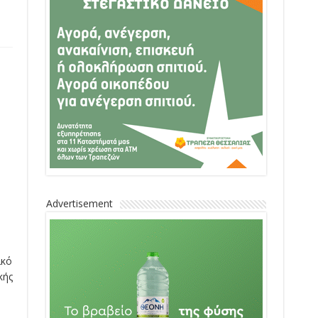
Advertisement
ικό
κής