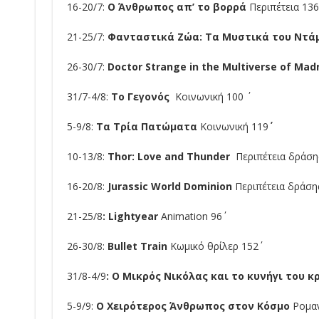
16-20/7:
Ο Άνθρωπος απ’ το βορρά
Περιπέτεια 136΄
21-25/7:
Φανταστικά Ζώα: Τα Μυστικά του Ντ
26-30/7:
Doctor Strange in the Multiverse of Ma
31/7-4/8:
Το Γεγονός
Κοινωνική 100 ΄
5-9/8:
Τα Τρία
Πατώματα
Κοινωνική 119
10-13/8:
Thor:
Love
and
Thunder
Περιπέτεια δράσης
16-20/8:
Jurassic World Dominion
Περιπέτεια δράσης
21-25/8
: Lightyear
Animation 96΄
26-30/8:
Bullet Train
Κωμικό θρίλερ 152΄
31/8-4/9
: Ο Μικρός Νικόλας
και το κυνήγι του 
5-9/9:
Ο
Χειρότερος
Άνθρωπος
στον
Κόσμο
Ρομαντ