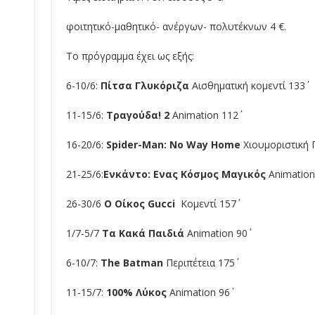
φοιτητικό-μαθητικό- ανέργων- πολυτέκνων 4 €.
Το πρόγραμμα έχει ως εξής:
6-10/6:
Πίτσα Γλυκόριζα
Αισθηματική κομεντί 133΄
11-15/6:
Τραγούδα!
2
Animation 112΄
16-20/6:
Spider-Man: No Way Home
Χιουμοριστική Π
21-25/6:
Ενκάντο: Ενας Κόσμος Μαγικός
Animation 
26-30/6
Ο Οίκος
Gucci
Κομεντί 157΄
1/7-5/7
Τα Κακά Παιδιά
Animation 90΄
6-10/7:
The Batman
Περιπέτεια 175΄
11-15/7:
100% Λύκος
Animation 96΄