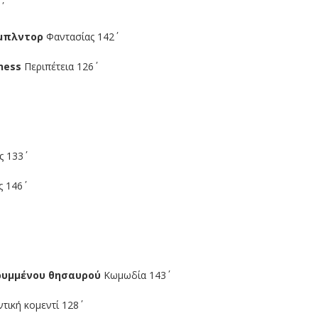
άμπλντορ
Φαντασίας 142΄
dness
Περιπέτεια 126΄
 133΄
 146΄
κρυμμένου θησαυρού
Κωμωδία 143΄
ική κομεντί 128΄