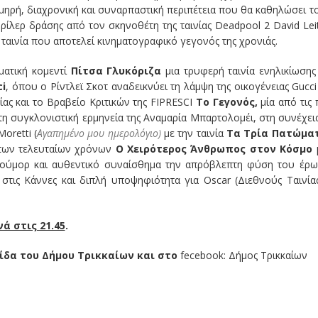
μηρή, διαχρονική και συναρπαστική περιπέτεια που θα καθηλώσει τ
ρίλερ δράσης από τον σκηνοθέτη της ταινίας Deadpool 2 David Lei
, ταινία που αποτελεί κινηματογραφικό γεγονός της χρονιάς.
ματική κομεντί
Πίτσα Γλυκόριζα
μια τρυφερή ταινία ενηλικίωσης
ci
, όπου ο Ρίντλεϊ Σκοτ αναδεικνύει τη λάμψη της οικογένειας Gucci
ας και το Bραβείο Κριτικών της FIPRESCI
Το Γεγονός,
μία από τις 
τη συγκλονιστική ερμηνεία της Αναμαρία Μπαρτολομέι, στη συνέχει
oretti (
Αγαπημένο μου ημερολόγιο)
με την ταινία
Τα Τρία
Πατώματ
ί των τελευταίων χρόνων
Ο Χειρότερος Άνθρωπος στον Κόσμο
 χιούμορ και αυθεντικό συναίσθημα την απρόβλεπτη φύση του έρω
 στις Κάννες και διπλή υποψηφιότητα για Oscar (Διεθνούς Ταινία
ά στις 21.45
.
λίδα του Δήμου Τρικκαίων και στο
fecebook: Δήμος Τρικκαίων