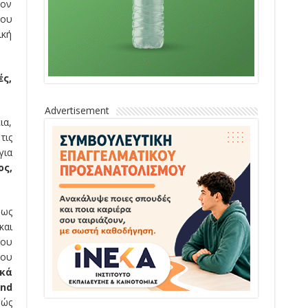
τον
χου
ική
ές,
Advertisement
ια,
τις
για
ος,
ρως
και
του
του
κά
nd
θώς