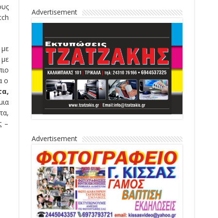
ους
Advertisement
tch
 με
 με
πιο
α ο
α,
μια
τα,
ς –
Advertisement