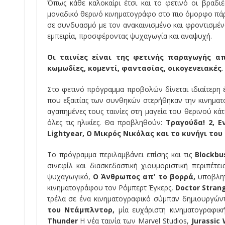
Όπως κάθε καλοκαίρι έτσι και το φετινό οι βραδι
μοναδικό θερινό κινηματογράφο στο πιο όμορφο πάρ
σε συνδυασμό με τον ανακαινισμένο και φροντισμέ
εμπειρία, προσφέροντας ψυχαγωγία και αναψυχή.
Οι ταινίες είναι της φετινής παραγωγής απ
κωμωδίες, κομεντί, φαντασίας, οικογενειακές
.
Στο φετινό πρόγραμμα προβολών δίνεται ιδιαίτερη έμ
που εξαιτίας των συνθηκών στερήθηκαν την κινηματ
αγαπημένες τους ταινίες στη μαγεία του θερινού κά
όλες τις ηλικίες. Θα προβληθούν:
Τραγούδα! 2, Ε
Lightyear, Ο Μικρός Νικόλας και το κυνήγι τ
Το πρόγραμμα περιλαμβάνει επίσης και τις
Blockbu
σινεφίλ και διασκεδαστική χιουμοριστική περιπέτει
ψυχαγωγικό,
Ο Άνθρωπος απ’ το βορρά,
υποβλητ
κινηματογράφου τον Ρόμπερτ Έγκερς,
Doctor
Stran
τρέλα σε ένα κινηματογραφικό σύμπαν δημιουργών
του Ντάμπλντορ,
μία ευχάριστη κινηματογραφική
Thunder
H νέα ταινία των Marvel Studios,
Jurassic