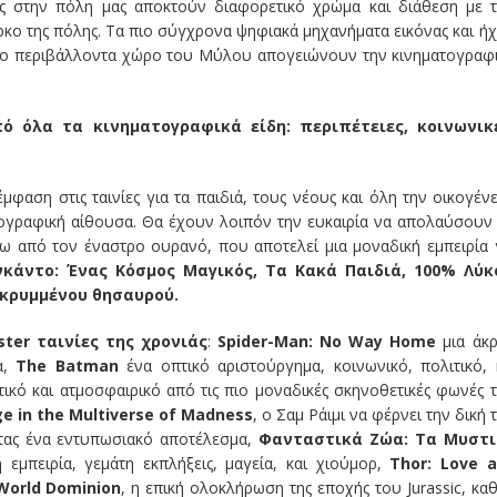
ές στην πόλη μας αποκτούν διαφορετικό χρώμα και διάθεση με 
κο της πόλης. Τα πιο σύγχρονα ψηφιακά μηχανήματα εικόνας και ή
νο περιβάλλοντα χώρο του Μύλου απογειώνουν την κινηματογραφ
ό όλα τα κινηματογραφικά είδη: περιπέτειες, κοινωνικ
φαση στις ταινίες για τα παιδιά, τους νέους και όλη την οικογένε
ογραφική αίθουσα. Θα έχουν λοιπόν την ευκαιρία να απολαύσουν 
τω από τον έναστρο ουρανό, που αποτελεί μια μοναδική εμπειρία 
νκάντο: Ένας Κόσμος Μαγικός, Τα Κακά Παιδιά, 100% Λύκ
ου κρυμμένου θησαυρού.
ster ταινίες της χρονιάς
:
Spider-
Man:
No
Way
Home
μια άκ
α,
The
Batman
ένα οπτικό αριστούργημα, κοινωνικό, πολιτικό, 
ικό και ατμοσφαιρικό από τις πιο μοναδικές σκηνοθετικές φωνές 
ge
in
the
Multiverse
of
Madness
, ο Σαμ Ράιμι να φέρνει την δική 
τας ένα εντυπωσιακό αποτέλεσμα,
Φανταστικά Ζώα: Τα Μυστι
 εμπειρία, γεμάτη εκπλήξεις, μαγεία, και χιούμορ,
Thor:
Love
a
World
Dominion
, η επική ολοκλήρωση της εποχής του Jurassic, κα