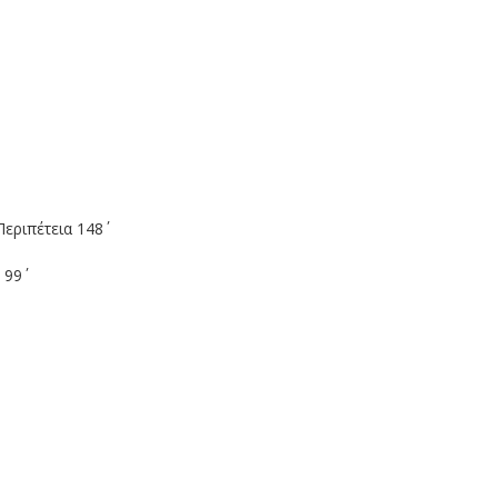
εριπέτεια 148΄
99΄