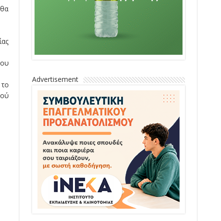
 θα
ίας
του
Advertisement
 το
κού