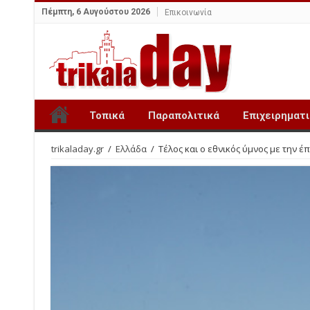
Πέμπτη, 6 Αυγούστου 2026
Επικοινωνία
Τοπικά
Παραπολιτικά
Επιχειρηματ
trikaladay.gr
/
Ελλάδα
/
Τέλος και ο εθνικός ύμνος με την έ