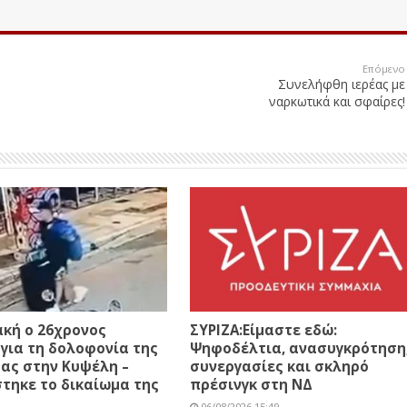
Επόμενο
Συνελήφθη ιερέας με
ναρκωτικά και σφαίρες!
κή ο 26χρονος
ΣΥΡΙΖΑ:Είμαστε εδώ:
για τη δολοφονία της
Ψηφοδέλτια, ανασυγκρότηση
ας στην Κυψέλη –
συνεργασίες και σκληρό
τηκε το δικαίωμα της
πρέσινγκ στη ΝΔ
06/08/2026 15:49