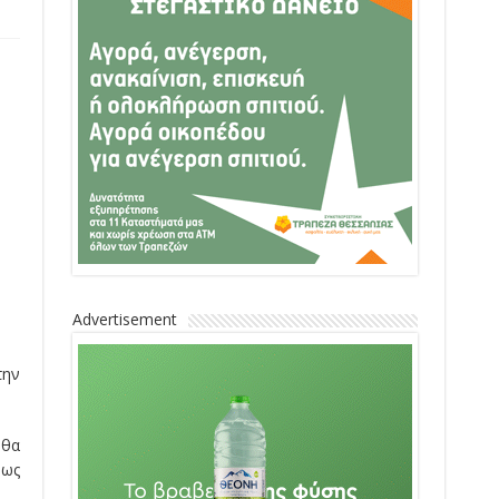
Advertisement
την
 θα
 ως