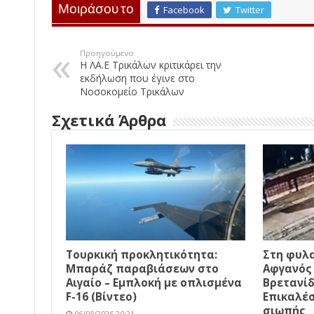
Μοιράσου το
Facebook
Twitter
Προηγούμενο
Η ΛΑ.Ε Τρικάλων κριτικάρει την
εκδήλωση που έγινε στο
Νοσοκομείο Τρικάλων
Σχετικά Άρθρα
Τουρκική προκλητικότητα:
Στη φυλα
Μπαράζ παραβιάσεων στο
Αφγανός 
Αιγαίο – Εμπλοκή με οπλισμένα
Βρετανίδ
F-16 (Βίντεο)
Επικαλέσ
σιωπής
06/08/2026 20:21