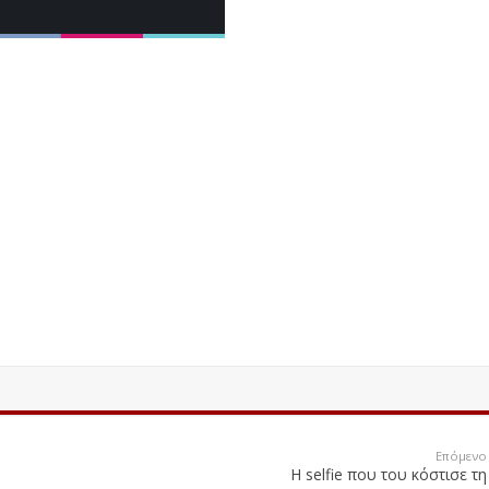
Επόμενο
Η selfie που του κόστισε τη