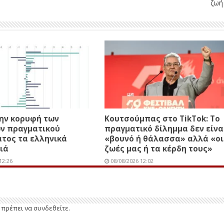
ζωή
ην κορυφή των
Κουτσούμπας στο TikTok: Το
ν πραγματικού
πραγματικό δίλημμα δεν είνα
τος τα ελληνικά
«βουνό ή θάλασσα» αλλά «οι
ιά
ζωές μας ή τα κέρδη τους»
12:26
08/08/2026 12:02
ε πρέπει να
συνδεθείτε
.