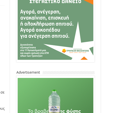
Advertisement
 σε
ους