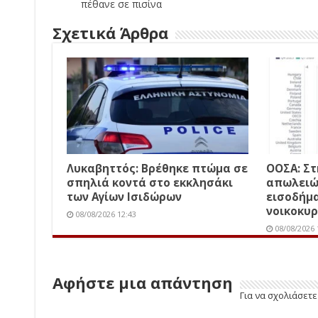
πέθανε σε πισίνα
Σχετικά Άρθρα
Λυκαβηττός: Βρέθηκε πτώμα σε
ΟΟΣΑ: Στ
σπηλιά κοντά στο εκκλησάκι
απωλειώ
των Αγίων Ισιδώρων
εισοδήμα
νοικοκυρ
08/08/2026 12:43
08/08/2026 
Αφήστε μια απάντηση
Για να σχολιάσετ