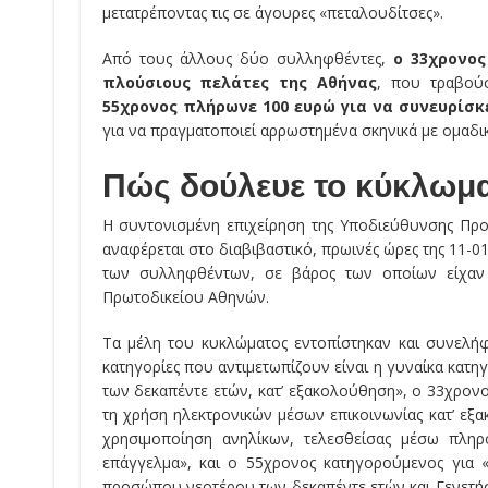
μετατρέποντας τις σε άγουρες «πεταλουδίτσες».
Από τους άλλους δύο συλληφθέντες,
ο 33χρονος
πλούσιους πελάτες της Αθήνας
, που τραβού
55χρονος πλήρωνε 100 ευρώ για να συνευρίσκ
για να πραγματοποιεί αρρωστημένα σκηνικά με ομαδικ
Πώς δούλευε το κύκλωμ
Η συντονισμένη επιχείρηση της Υποδιεύθυνσης Προ
αναφέρεται στο διαβιβαστικό, πρωινές ώρες της 11-01
των συλληφθέντων, σε βάρος των οποίων είχαν 
Πρωτοδικείου Αθηνών.
Τα μέλη του κυκλώματος εντοπίστηκαν και συνελή
κατηγορίες που αντιμετωπίζουν είναι η γυναίκα κα
των δεκαπέντε ετών, κατ’ εξακολούθηση», ο 33χρον
τη χρήση ηλεκτρονικών μέσων επικοινωνίας κατ’ εξ
χρησιμοποίηση ανηλίκων, τελεσθείσας μέσω πληρ
επάγγελμα», και ο 55χρονος κατηγορούμενος για «
προσώπου νεοτέρου των δεκαπέντε ετών και Γενετήσ