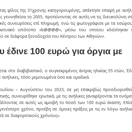
ντας φίλος της 31χρονης κατηγορουμένης, απέκτησε επαφή με ανήλ
ς γεννηθείσα το 2005, προτείνοντας σε αυτές να τις διευκολύνει σ
ικές συνευρέσεις επί πληρωμή, ενώ τις φωτογράφισε με τα εσώρο
αδικτυακό ιστότοπο «b@@@@», μέσω του οποίου κλείστηκαν 
ού σε διάφορα ξενοδοχεία του Κέντρου των Αθηνών».
 έδινε 100 ευρώ για όργια με
αι στο διαβιβαστικό, ο συγκεκριμένος άντρας ηλικίας 55 ετών, Έδ
ε ανήλικες, τόσο μεμονωμένα όσο και ομαδικά.
Ιουλίου – Αυγούστου του 2023, σε μη επακριβώς προσδιορισθε
ικής, συνευρέθηκε ερωτικά, με τις ανήλικες (αναφέρονται τα ονόμα
βάλλοντας σε αυτές ως αμοιβή το ποσό των 100 ευρώ έκαστη. Επίσ
γενέστερο χρόνο, προέβη σε όμοιες πράξεις με τις εν λόγω ανήλικ
τά σε διαφορετικούς χρόνους».