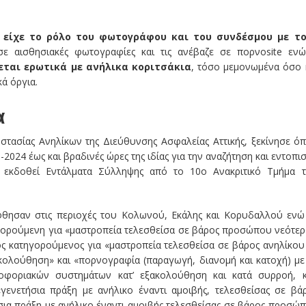
 είχε το ρόλο του φωτογράφου και του συνδέσμου με τ
σε αισθησιακές φωτογραφίες και τις ανέβαζε σε πορνοsite ε
εται ερωτικά με ανήλικα κοριτσάκια
, τόσο μεμονωμένα όσο 
ά όργια.
α
στασίας Ανηλίκων της Διεύθυνσης Ασφαλείας Αττικής, ξεκίνησε ό
-2024 έως και βραδινές ώρες της ιδίας για την αναζήτηση και εντοπι
εκδοθεί Εντάλματα Σύλληψης από το 10ο Ανακριτικό Τμήμα 
φθησαν στις περιοχές του Κολωνού, Εκάλης και Κορυδαλλού ενώ
τηγορούμενη για «μαστροπεία τελεσθείσα σε βάρος προσώπου νεότε
ος κατηγορούμενος για «μαστροπεία τελεσθείσα σε βάρος ανηλίκου
ακολούθηση» και «πορνογραφία (παραγωγή, διανομή και κατοχή) με
οφοριακών συστημάτων κατ’ εξακολούθηση και κατά συρροή, κ
γενετήσια πράξη με ανήλικο έναντι αμοιβής, τελεσθείσας σε βά
ια πράξη με ανήλικο έναντι αμοιβής τελεσθείσας σε βάρος προσώ