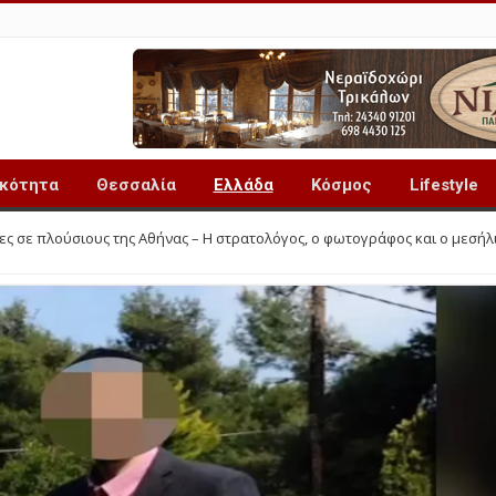
ικότητα
Θεσσαλία
Ελλάδα
Κόσμος
Lifestyle
ς σε πλούσιους της Αθήνας – Η στρατολόγος, ο φωτογράφος και ο μεσήλ