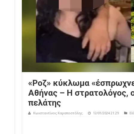
«Ροζ» κύκλωμα «έσπρωχνε»
Αθήνας – Η στρατολόγος, 
πελάτης
Κωνσταντίνος Καραποστόλης
12/01/2024 21:29
Ελ