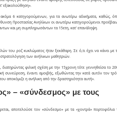
τ’ εξακολούθηση».
 ακόμα 6 κατηγορούμενων, για τα ανωτέρω αδικήματα, καθώς, ό
ύθυνση Προστασίας Ανηλίκων οι ανωτέρω κατηγορούμενοι προέβαι
ντων και μη συμπληρωσάντων τα 15ετη, κατ’ επανάληψη.
λών του ροζ κυκλώματος ήταν ξεκάθαρη. Σε ό,τι έχει να κάνει με 
η στρατολόγηση των ανήλικων μαθητριών.
 διατηρώντας φιλική σχέση με την 15χρονη τότε γεννηθείσα το 20
κή συνεύρεση, έναντι αμοιβής, εξωθώντας την κατά αυτόν τον τρ
ου αποκόμιζε η ανήλικη από την δραστηριότητα αυτή».
ς» – «σύνδεσμος» με τους
ρεται, αποτελούσε τον «σύνδεσμο» με τα «χοντρά» πορτοφόλια 