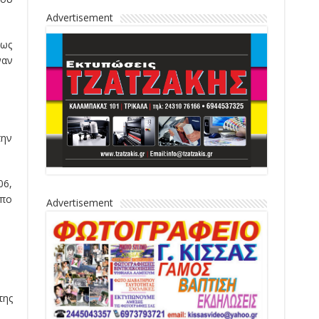
Advertisement
πως
ναν
την
06,
όπο
Advertisement
της