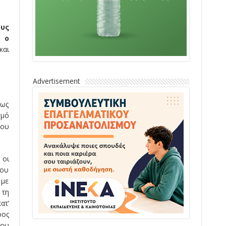
ους
νώ
ο
και
Advertisement
πως
σμό
του
 οι
ρου
 με
 τη
ατ’
ρος
που