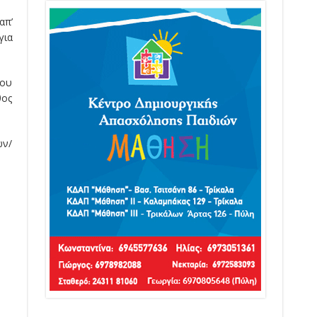
απ’
για
του
θος
ών/