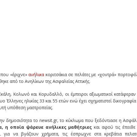
που «έριχνε»
ανήλικα
κοριτσάκια σε πελάτες με «χοντρά» πορτοφό
θηκε από το Ανηλίκων της Ασφαλείας Αττικής.
Εκάλη, Κολωνό και Κορυδαλλό, οι έμπειροι αξιωματικοί κατάφεραν
ο Έλληνες ηλικίας 33 και 55 ετών ενώ έχει σχηματιστεί δικογραφία
υτή υπόθεση μαστροπείας.
ην δημοσιότητα το newsit.gr, το κύκλωμα που ξεδόντιασε η Ασφάλ
α, η οποία ψάρευε ανήλικες μαθήτριες
και αφού τις έπειθε
ι για να βγάζουν χρήματα, τις έσπρωχνε στα κρεβάτια πελα