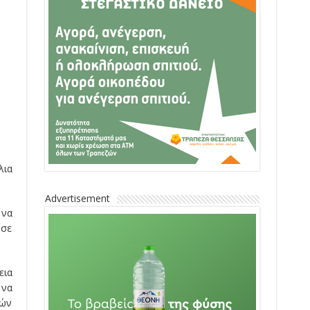
λια
Advertisement
 να
 σε
εια
 να
τών