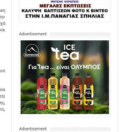
ικη
την
υχά
και
Advertisement
ινε
ίσα
τα)
ης,
ες,
Advertisement