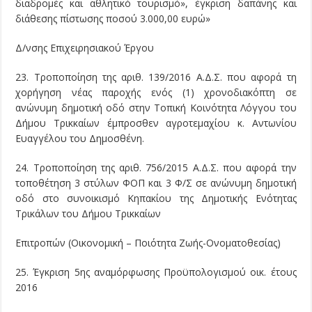
διαδρομές και αθλητικό τουρισμό», έγκριση δαπάνης και
διάθεσης πίστωσης ποσού 3.000,00 ευρώ»
Δ/νσης Επιχειρησιακού Έργου
23. Τροποποίηση της αριθ. 139/2016 Α.Δ.Σ. που αφορά τη
χορήγηση νέας παροχής ενός (1) χρονοδιακόπτη σε
ανώνυμη δημοτική οδό στην Τοπική Κοινότητα Λόγγου του
Δήμου Τρικκαίων έμπροσθεν αγροτεμαχίου κ. Αντωνίου
Ευαγγέλου του Δημοσθένη.
24. Τροποποίηση της αριθ. 756/2015 Α.Δ.Σ. που αφορά την
τοποθέτηση 3 στύλων ΦΟΠ και 3 Φ/Σ σε ανώνυμη δημοτική
οδό στο συνοικισμό Κηπακίου της Δημοτικής Ενότητας
Τρικάλων του Δήμου Τρικκαίων
Επιτροπών (Οικονομική – Ποιότητα Ζωής-Ονοματοθεσίας)
25. Έγκριση 5ης αναμόρφωσης Προϋπολογισμού οικ. έτους
2016