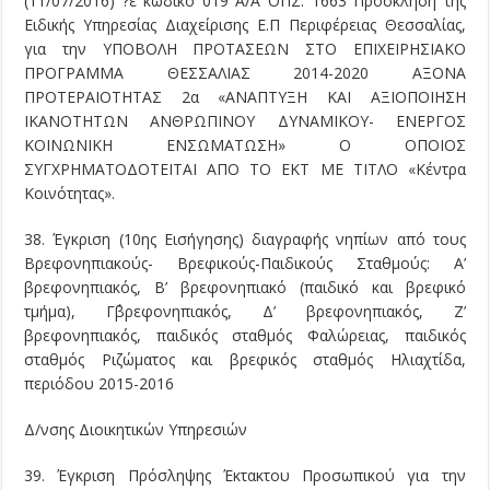
(11/07/2016) ?ε κωδικό 019 Α/Α ΟΠΣ: 1663 Πρόσκληση της
Ειδικής Υπηρεσίας Διαχείρισης Ε.Π Περιφέρειας Θεσσαλίας,
για την ΥΠΟΒΟΛΗ ΠΡΟΤΑΣΕΩΝ ΣΤΟ ΕΠΙΧΕΙΡΗΣΙΑΚΟ
ΠΡΟΓΡΑΜΜΑ ΘΕΣΣΑΛΙΑΣ 2014-2020 ΑΞΟΝΑ
ΠΡΟΤΕΡΑΙΟΤΗΤΑΣ 2α «ΑΝΑΠΤΥΞΗ ΚΑΙ ΑΞΙΟΠΟΙΗΣΗ
ΙΚΑΝΟΤΗΤΩΝ ΑΝΘΡΩΠΙΝΟΥ ΔΥΝΑΜΙΚΟΥ- ΕΝΕΡΓΟΣ
ΚΟΙΝΩΝΙΚΗ ΕΝΣΩΜΑΤΩΣΗ» Ο ΟΠΟΙΟΣ
ΣΥΓΧΡΗΜΑΤΟΔΟΤΕΙΤΑΙ ΑΠΟ ΤΟ ΕΚΤ ΜΕ ΤΙΤΛΟ «Κέντρα
Κοινότητας».
38. Έγκριση (10ης Εισήγησης) διαγραφής νηπίων από τους
Βρεφονηπιακούς- Βρεφικούς-Παιδικούς Σταθμούς: Α’
βρεφονηπιακός, Β’ βρεφονηπιακό (παιδικό και βρεφικό
τμήμα), Γ΄βρεφονηπιακός, Δ’ βρεφονηπιακός, Ζ’
βρεφονηπιακός, παιδικός σταθμός Φαλώρειας, παιδικός
σταθμός Ριζώματος και βρεφικός σταθμός Ηλιαχτίδα,
περιόδου 2015-2016
Δ/νσης Διοικητικών Υπηρεσιών
39. Έγκριση Πρόσληψης Έκτακτου Προσωπικού για την