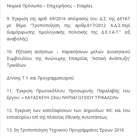
Νομικά Πρόσωπα – Επιχειρήσεις – Εταιρίες
9. Έγκριση της αριθ. 69/2016 απόφασης του Δ.Σ. της ΔΕΥΑΤ
με θέμα “Tροποποίηση της αριθμ.617/2012 Α.Δ.Σ.περί
διαμόρφωσης τιμολογιακής πολιτικής της Δ.Ε.Υ.Α.Τ.” (εξ
αναβολής)
10. Εξέταση αιτήσεων – παραιτήσεων μελών Διοικητικού
Συμβουλίου της Ανώνυμης Επαιρείας “Αστική Ανάπτυξη”
Τρικάλων
Δ/νσης Τ.Υ. και Προγραμματισμού
11. Έγκριση Πρωτοκόλλου Προσωρινής Παραλαβής του
έργου: « ΚΑΤΑΣΚΕΥΗ 23ου ΝΗΠΙΑΓΩΓΕΙΟΥ ΤΡΙΚΑΛΩΝ»
12. Έγκριση των κατεδαφίσεων των Δημοσίων WC και του
εστιατορίου επί της πλατείας Εθνικής Αντιστάσεως
13. 5η Τροποποίηση Τεχνικού Προγράμματος Έργων 2016