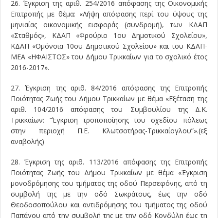
26. Έγκριση της αριθ. 254/2016 απόφασης της Οικονομικής
Επιτροπής με θέμα: «Λήψη απόφασης περί του ύψους της
μηνιαίας οικονομικής εισφοράς (συνδρομή), των ΚΔΑΠ
«Σταθμός», ΚΔΑΠ «Φρούριο 1ου Δημοτικού Σχολείου»,
ΚΔΑΠ «Ομόνοια 10ου Δημοτικού Σχολείου» και του ΚΔΑΠ-
ΜΕΑ «ΗΦΑΙΣΤΟΣ» του Δήμου Τρικκαίων για το σχολικό έτος
2016-2017».
27. Έγκριση της αριθ. 84/2016 απόφασης της Επιτροπής
Ποιότητας Ζωής του Δήμου Τρικκαίων με θέμα «Εξέταση της
αριθ. 104/2016 απόφασης του Συμβουλίου της Δ.Κ.
Τρικκαίων: “Έγκριση τροποποίησης του σχεδίου πόλεως
στην περιοχή Π.Ε. Κλωτσοτήρας-Τρικκαίογλου”».(εξ
αναβολής)
28. Έγκριση της αριθ. 113/2016 απόφασης της Επιτροπής
Ποιότητας Ζωής του Δήμου Τρικκαίων με θέμα «Έγκριση
μονοδρόμησης του τμήματος της οδού Περσεφόνης, από τη
συμβολή της με την οδό Σωκράτους, έως την οδό
Θεοδοσοπούλου και αντιδρόμησης του τμήματος της οδού
Παπάγου από την συμβολή της με την οδό Κονδύλη έως τη