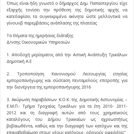
Όπως είναι ήδη γνωστό ο δήμαρχος Δημ. Παπαστεργίου είχε
εξαρχής τονίσει την πρόθεση της δημοτικής αρχής να
κατεδαφίσει τα συγκεκριμένα ακίνητα ώστε μελλοντικά να
γίνουνβ παρεμβάσεις ανάπλασης της πλατείας
Τα Θέματα της ημερήσιας διάταξης
Δ/νσης Οικονομικών Υπηρεσιών
1. Αποδοχή μερίσματος από την Αστική Ανάπτυξη Τρικάλων
Δημοτική Α.Ε
2. Τροποποίηση Κανονισμού Λειτουργίας ετησίας
εμποροπανήγυρης και σύσταση πενταμελούς επιτροπής για
την διενέργεια της εμποροπανήγυρης 2016
3. Aκύρωση παραβάσεων Κ.Ο.Κ. της Δημοτικής Αστυνομίας –
Ε.Μ.Π.- Τμήμα Τροχαίας Τρικάλων για τα έτη 2010- 2011-
2012 και τη διαγραφή αυτών από τους χρηματικούς
καταλόγους του Δήμου Τρικκαίων ως αχρεωστήτως
βεβαιωθέντα, καθώς και την διαγραφή των κατόχων και της
επαναβεβαίωση στους νέους κατόχους- οδηγούς οφειλέτες”