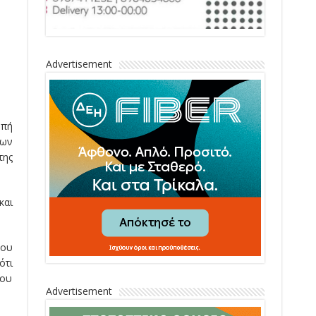
Advertisement
οπή
των
της
και
που
ότι
ίου
Advertisement