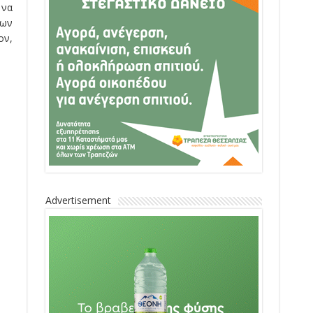
 να
μων
ον,
Advertisement