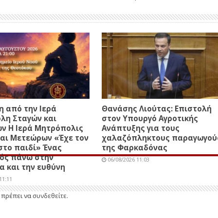
 από την Ιερά
Θανάσης Λιούτας: Επιστολή
λη Σταγών και
στον Υπουργό Αγροτικής
ν Η Ιερά Μητρόπολις
Ανάπτυξης για τους
αι Μετεώρων «Έχε τον
χαλαζόπληκτους παραγωγού
στο παιδί» Ένας
της Φαρκαδόνας
ός πάνω στην
06/08/2026 11:03
 και την ευθύνη
11:11
ε πρέπει να
συνδεθείτε
.