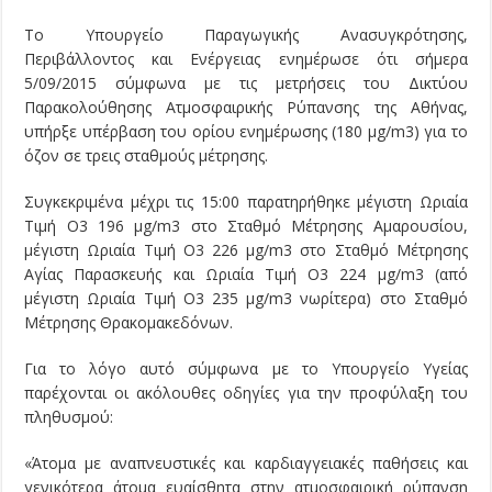
Το Υπουργείο Παραγωγικής Ανασυγκρότησης,
Περιβάλλοντος και Ενέργειας ενημέρωσε ότι σήμερα
5/09/2015 σύμφωνα με τις μετρήσεις του Δικτύου
Παρακολούθησης Ατμοσφαιρικής Ρύπανσης της Αθήνας,
υπήρξε υπέρβαση του ορίου ενημέρωσης (180 μg/m3) για το
όζον σε τρεις σταθμούς μέτρησης.
Συγκεκριμένα μέχρι τις 15:00 παρατηρήθηκε μέγιστη Ωριαία
Τιμή Ο3 196 μg/m3 στο Σταθμό Μέτρησης Αμαρουσίου,
μέγιστη Ωριαία Τιμή Ο3 226 μg/m3 στο Σταθμό Μέτρησης
Αγίας Παρασκευής και Ωριαία Τιμή Ο3 224 μg/m3 (από
μέγιστη Ωριαία Τιμή Ο3 235 μg/m3 νωρίτερα) στο Σταθμό
Μέτρησης Θρακομακεδόνων.
Για το λόγο αυτό σύμφωνα με το Υπουργείο Υγείας
παρέχονται οι ακόλουθες οδηγίες για την προφύλαξη του
πληθυσμού:
«Άτομα με αναπνευστικές και καρδιαγγειακές παθήσεις και
γενικότερα άτομα ευαίσθητα στην ατμοσφαιρική ρύπανση