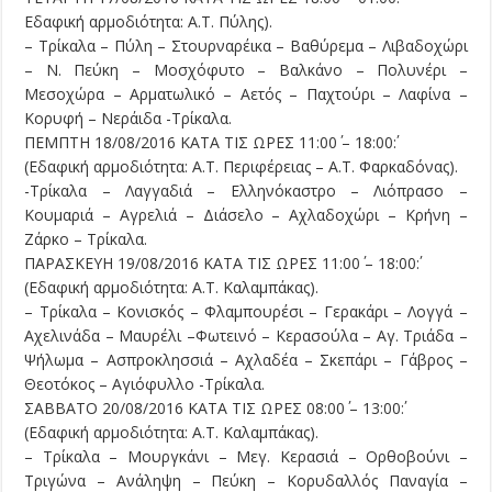
Εδαφική αρμοδιότητα: Α.Τ. Πύλης).
– Τρίκαλα – Πύλη – Στουρναρέικα – Βαθύρεμα – Λιβαδοχώρι
– Ν. Πεύκη – Μοσχόφυτο – Βαλκάνο – Πολυνέρι –
Μεσοχώρα – Αρματωλικό – Αετός – Παχτούρι – Λαφίνα –
Κορυφή – Νεράιδα -Τρίκαλα.
ΠΕΜΠΤΗ 18/08/2016 ΚΑΤΑ ΤΙΣ ΩΡΕΣ 11:00΄ – 18:00΄:
(Εδαφική αρμοδιότητα: Α.Τ. Περιφέρειας – Α.Τ. Φαρκαδόνας).
-Τρίκαλα – Λαγγαδιά – Ελληνόκαστρο – Λιόπρασο –
Κουμαριά – Αγρελιά – Διάσελο – Αχλαδοχώρι – Κρήνη –
Ζάρκο – Τρίκαλα.
ΠΑΡΑΣΚΕΥΗ 19/08/2016 ΚΑΤΑ ΤΙΣ ΩΡΕΣ 11:00΄ – 18:00΄:
(Εδαφική αρμοδιότητα: Α.Τ. Καλαμπάκας).
– Τρίκαλα – Κονισκός – Φλαμπουρέσι – Γερακάρι – Λογγά –
Αχελινάδα – Μαυρέλι –Φωτεινό – Κερασούλα – Αγ. Τριάδα –
Ψήλωμα – Ασπροκλησσιά – Αχλαδέα – Σκεπάρι – Γάβρος –
Θεοτόκος – Αγιόφυλλο -Τρίκαλα.
ΣΑΒΒΑΤΟ 20/08/2016 ΚΑΤΑ ΤΙΣ ΩΡΕΣ 08:00΄ – 13:00΄:
(Εδαφική αρμοδιότητα: Α.Τ. Καλαμπάκας).
– Τρίκαλα – Μουργκάνι – Μεγ. Κερασιά – Ορθοβούνι –
Τριγώνα – Ανάληψη – Πεύκη – Κορυδαλλός Παναγία –