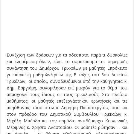
Συνέχιση των δράσεων για τα αδέσποτα, παρά τι δυσκολίες
και ενημέρωση όλων, είναι το συμπέρασμα της σημερινής
συνάντηση του Δημάρχου Τρικκαίων με μαθητές. Επρόκειτο
γι επίσκεψη μαθητών/τριών της Β τάξης του 3ου Λυκείου
Τρικάλων, οι οποίοι, συνοδευόμενοι από την καθηγήτρια κ.
Δημ. Βαργιάμη, συνομίλησαν επί μακρόν για το θέμα που
απασχολεί τους ίδιους αι τους τρικαλινούς. Στο πλαίσιο
μαθήματος, οι μαθητές επεξεργάστηκαν ερωτήσεις και τιε
απηύθυναν, τόσο στον κ. Δημήτρη Παπαστεργίου, όσο και
στον πρόεδρο του Δημοτικού Συμβουλίου Τρικκαίων κ.
Μιχάλη Μπάρδα και τον αρμόδιο αντιδήμαρχο Κοινωνικής
Μέριμνας κ. Χρήστο Αναστασίου. Οι μαθητές ρώτησαν – και
με άποψη – γι θέματα εθελοντισμού, πληροφόρησης,