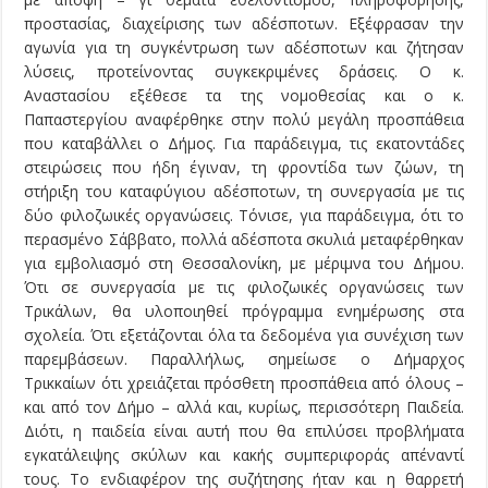
προστασίας, διαχείρισης των αδέσποτων. Εξέφρασαν την
αγωνία για τη συγκέντρωση των αδέσποτων και ζήτησαν
λύσεις, προτείνοντας συγκεκριμένες δράσεις. Ο κ.
Αναστασίου εξέθεσε τα της νομοθεσίας και ο κ.
Παπαστεργίου αναφέρθηκε στην πολύ μεγάλη προσπάθεια
που καταβάλλει ο Δήμος. Για παράδειγμα, τις εκατοντάδες
στειρώσεις που ήδη έγιναν, τη φροντίδα των ζώων, τη
στήριξη του καταφύγιου αδέσποτων, τη συνεργασία με τις
δύο φιλοζωικές οργανώσεις. Τόνισε, για παράδειγμα, ότι το
περασμένο Σάββατο, πολλά αδέσποτα σκυλιά μεταφέρθηκαν
για εμβολιασμό στη Θεσσαλονίκη, με μέριμνα του Δήμου.
Ότι σε συνεργασία με τις φιλοζωικές οργανώσεις των
Τρικάλων, θα υλοποιηθεί πρόγραμμα ενημέρωσης στα
σχολεία. Ότι εξετάζονται όλα τα δεδομένα για συνέχιση των
παρεμβάσεων. Παραλλήλως, σημείωσε ο Δήμαρχος
Τρικκαίων ότι χρειάζεται πρόσθετη προσπάθεια από όλους –
και από τον Δήμο – αλλά και, κυρίως, περισσότερη Παιδεία.
Διότι, η παιδεία είναι αυτή που θα επιλύσει προβλήματα
εγκατάλειψης σκύλων και κακής συμπεριφοράς απέναντί
τους. Το ενδιαφέρον της συζήτησης ήταν και η θαρρετή