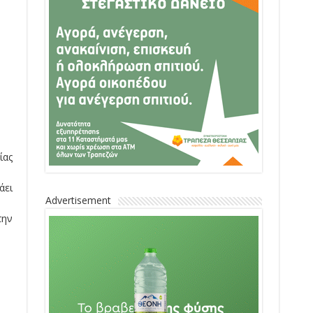
ίας
άει
Advertisement
την