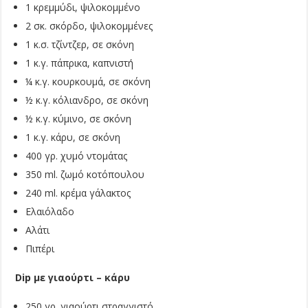
1 κρεμμύδι, ψιλοκομμένο
2 σκ. σκόρδο, ψιλοκομμένες
1 κ.σ. τζίντζερ, σε σκόνη
1 κ.γ. πάπρικα, καπνιστή
¼ κ.γ. κουρκουμά, σε σκόνη
½ κ.γ. κόλιανδρο, σε σκόνη
½ κ.γ. κύμινο, σε σκόνη
1 κ.γ. κάρυ, σε σκόνη
400 γρ. χυμό ντομάτας
350 ml. ζωμό κοτόπουλου
240 ml. κρέμα γάλακτος
Ελαιόλαδο
Αλάτι
Πιπέρι
Dip με γιαούρτι – κάρυ
250 γρ. γιαούρτι στραγγιστό