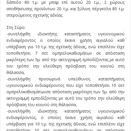
δάπεδο 80 τ.μ. με μπαρ επί αυτού 20 τ.μ., 2 χώρους
αποθήκευσης προϊόντων 20 τ.μ. και ξύλινη πέργκολα 80 τ.μ.
στερούμενος σχετικής αδείας.
Στη Σύρο:
-συνελήφθη ιδιοκτήτης καταστήματος υγειονομικού
ενδιαφέροντος ο οποίος έκανε χρήση αιγιαλού καθ΄
υπέρβαση για 10 τ.μ. της σχετικής άδειας, ενώ επιπλέον είχε
τοποθετήσει 7 σετ ομπρελοκαθισμάτων σε απόσταση
μικρότερη των 5μ. από την ακτογραμμή εμποδίζοντας με αυτό
τον τρόπο την ελεύθερη πρόσβαση του κοινού στη
θάλασσα,
-συνελήφθη προσωρινά υπεύθυνος καταστήματος
υγειονομικού ενδιαφέροντος που είχε τοποθετήσει 10 σετ
ομπρελοκαθισμάτωνσε απόσταση μικρότερη των 5μ. από την
ακτογραμμή εμποδίζοντας με αυτό τον τρόπο την ελεύθερη
πρόσβαση του κοινού στη θάλασσα,
-συνελήφθη ιδιοκτήτης καταστήματος υγειονομικού
ενδιαφέροντος, ο οποίος έκανε χρήση αιγιαλού καθ΄
υπέρβαση για 10 τ.μ. της σχετικής άδειας, ενώ επιπλέον είχε
τοποθετήσει 10 σετ ομπρελοκαθισμάτων σε απόσταση