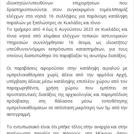
ιδιοκτητών/υπευθύνων επιχειρήσεων που
δραστηριοποιούνται στον συγκεκριμένο τομέα.Μπαράζ
ελέγχων στα νησιά: 16 συλλήψεις για παράνομη κατάληψη
παραλιών με ξαπλώστρες σε Κυκλάδες και Ιόνιο
Το τριήμερο από 4 έως 6 Αυγούστου 2023 σε Κυκλάδες και
Ιόνια νησιά από κλιμάκια ελέγχων τοπικών αστυνομικών
Υπηρεσιών συνελήφθησαν 16 άτομα, ως ιδιοκτήτες/
υπεύθυνοι/νόμιμοι εκπρόσωποι καταστημάτων, για τους
οποίους διαπιστώθηκε ότι παραβίαζαν τις ανωτέρω διατάξεις.
Οι παραβάσεις αφορούσαν στην κατάληψη αιγιαλού με
ομπρελοκαθίσματα χωρίς άδεια από την αρμόδια Αρχή,
υπέρβαση άδειας μέσω κατάληψης επιπλέον χώρου από τον
παραχωρηθέντα, χρήση χώρου που εμπίπτει σε
προστατευτικές διατάξεις της αρχαιολογίας και παρεμπόδιση
πρόσβασης στη θάλασσα μέσω τοποθέτησης
ομπρελοκαθίσματων σε απόσταση μικρότερη των 5μ. από την
ακτογραμμή.
Το εντυπωσιακό είναι ότι μπήκε τέλος στην αναρχία και στην
πασίγνωστη παραλία της Ψαρρούς, στη Μύκονο, όπου