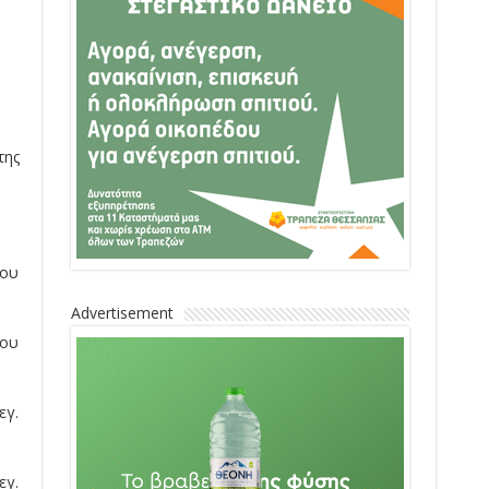
της
μου
Advertisement
μου
εγ.
εγ.