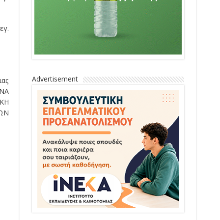
εγ.
Advertisement
ιας
ΝΑ
ΙΚΗ
ΩΝ