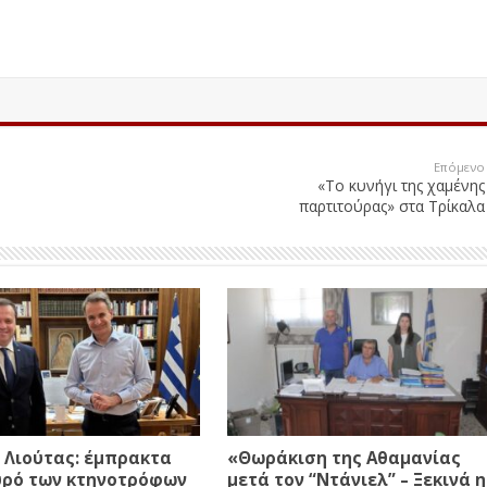
Επόμενο
«Το κυνήγι της χαμένης
παρτιτούρας» στα Τρίκαλα
 Λιούτας: έμπρακτα
«Θωράκιση της Αθαμανίας
υρό των κτηνοτρόφων
μετά τον “Ντάνιελ” – Ξεκινά η