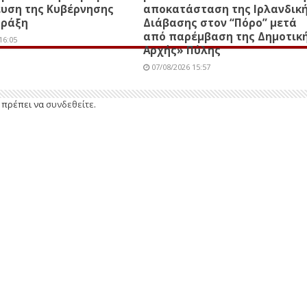
ευση της Κυβέρνησης
αποκατάσταση της Ιρλανδικ
πράξη
Διάβασης στον “Πόρο” μετά
από παρέμβαση της Δημοτικ
16:05
Αρχής» Πύλης
07/08/2026 15:57
ε πρέπει να
συνδεθείτε
.