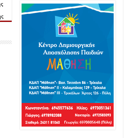
ής
ής