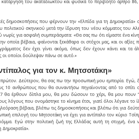
 η κατάργηση του ακαταδίωκτου και φυσικά το περιβόητο άρθρο 86,
κές δημοσκοπήσεις που φέρνουν την «Ελπίδα για τη Δημοκρατία» 
ου πολιτικού σκηνικού μετά την ίδρυση του νέου κόμματος του Αλ
ύ νωρίς για ασφαλή συμπεράσματα: «Θα σας πω ότι είμαστε ένα κίν
ν οποία βέβαια, φαίνονται ξεκάθαρα οι στόχοι μας, και οι αξίες 
ράμματος δεν έχει γίνει ακόμα, όπως δεν έχουν κάνει και τα ά
ς οι οποίοι δούλεψαν πάνω σε αυτό.»
ντίπαλος για τον κ. Μητσοτάκη»
, πρώτον. Δεύτερον, θα σας πω την προσωπική μου εμπειρία. Εγώ, 
τους 10 ανθρώπους που θα συναντήσω πηγαίνοντας από το σπίτι 
ι 7 θα έρθουν δίπλα μου, θα μου δώσουν το χέρι, θα μου πουν 
 τους λόγους που ονομάστηκε το κίνημα έτσι, γιατί όλοι λέγανε το ί
ηλεόραση βέβαια, βλέπω τις δημοσκοπήσεις και βλέπω ότι για δεύτ
ωπική επιλογή του Μητσοτάκη να έχει για αντίπαλο τον κύριο Τσίπ
κόμμα. Εγώ στην πολιτική ζωή της Ελλάδας αυτή τη στιγμή, ένα 
η Δημοκρατία».