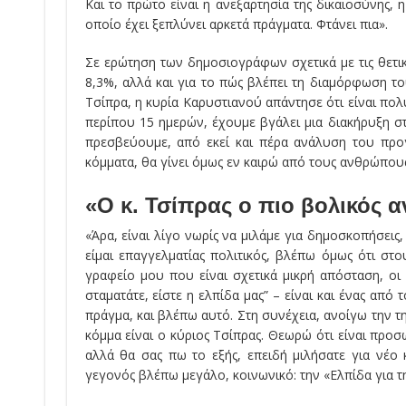
Και το πρώτο είναι η ανεξαρτησία της δικαιοσύνης,
οποίο έχει ξεπλύνει αρκετά πράγματα. Φτάνει πια».
Σε ερώτηση των δημοσιογράφων σχετικά με τις θετι
8,3%, αλλά και για το πώς βλέπει τη διαμόρφωση τ
Τσίπρα, η κυρία Καρυστιανού απάντησε ότι είναι πολ
περίπου 15 ημερών, έχουμε βγάλει μια διακήρυξη στη
πρεσβεύουμε, από εκεί και πέρα ανάλυση του προγ
κόμματα, θα γίνει όμως εν καιρώ από τους ανθρώπου
«Ο κ. Τσίπρας ο πιο βολικός α
«Άρα, είναι λίγο νωρίς να μιλάμε για δημοσκοπήσεις
είμαι επαγγελματίας πολιτικός, βλέπω όμως ότι σ
γραφείο μου που είναι σχετικά μικρή απόσταση, ο
σταματάτε, είστε η ελπίδα μας” – είναι και ένας από
πράγμα, και βλέπω αυτό. Στη συνέχεια, ανοίγω την τ
κόμμα είναι ο κύριος Τσίπρας. Θεωρώ ότι είναι προσ
αλλά θα σας πω το εξής, επειδή μιλήσατε για νέο 
γεγονός βλέπω μεγάλο, κοινωνικό: την «Ελπίδα για τ