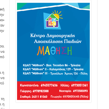
ακή
την
μα»
ταν
την
σει
 να
από
ι η
 να
υτό
 τη
ι η