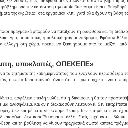
ώς ξεκινήσατε, πώς αποφασίσατε να κάνετε αυτό το βήμα προς 
ιο πρόβλημα για την κατάσταση την οποία βιώνουμε είναι η διαφθορά 
τα της ακρίβειας, στα εργασιακά κλπ., γιατί όλα έχουν τη βάση τ
ποιοι πραγματικά μπορούν να πατάξουν τη διαφθορά και τη διαπλο
βαια. Άρα, ουσιαστικά, η πολιτική ήταν μονόδρομος. Εφόσον θέλο
α αλλαγή στη χώρα, πρέπει να ξεκινήσουμε από το μείζον: από
Τέμπη, υποκλοπές, ΟΠΕΚΕΠΕ»
είνα τα ζητήματα της καθημερινότητας που ενοχλούν περισσότερο τ
ούν, η κυρία Καρυστιανού τόνισε ότι το πρωτοαρχικό είναι η ύπα
θάνεται ασφάλεια επειδή νιώθει ότι η δικαιοσύνη θα τον προστατέψ
 μια ανασφάλεια. Και αν η διακαιοσύνη λειτουργεί, δεν επιτρέπεται
ρες, δεν επιτρέπεται να έχουμε Τέμπη, δεν επιτρέπεται να έχο
 δικαιοσύνη. Δεν κοροϊδευόμαστε άλλο. Εμείς ερχόμαστε εδώ για
όθεση και τη βούληση να γίνουν πραγματικά σωστά κάποια πράγμα