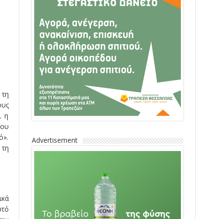
 τη
ους
ι η
κου
ό».
Advertisement
 τη
ικά
υτό