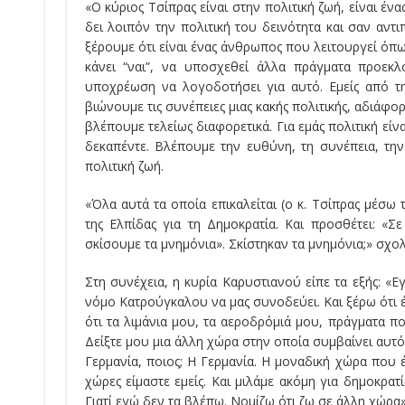
«Ο κύριος Τσίπρας είναι στην πολιτική ζωή, είναι έν
δει λοιπόν την πολιτική του δεινότητα και σαν αντι
ξέρουμε ότι είναι ένας άνθρωπος που λειτουργεί όπως
κάνει “ναι”, να υποσχεθεί άλλα πράγματα προεκλο
υποχρέωση να λογοδοτήσει για αυτό. Εμείς από τ
βιώνουμε τις συνέπειες μιας κακής πολιτικής, αδιάφο
βλέπουμε τελείως διαφορετικά. Για εμάς πολιτική είν
δεκαπέντε. Βλέπουμε την ευθύνη, τη συνέπεια, τη
πολιτική ζωή.
«Όλα αυτά τα οποία επικαλείται (ο κ. Τσίπρας μέσω
της Ελπίδας για τη Δημοκρατία. Και προσθέτει: «
σκίσουμε τα μνημόνια». Σκίστηκαν τα μνημόνια;» σχολι
Στη συνέχεια, η κυρία Καρυστιανού είπε τα εξής: «
νόμο Κατρούγκαλου να μας συνοδεύει. Και ξέρω ότι 
ότι τα λιμάνια μου, τα αεροδρόμιά μου, πράγματα που
Δείξτε μου μια άλλη χώρα στην οποία συμβαίνει αυτό. 
Γερμανία, ποιος; Η Γερμανία. Η μοναδική χώρα που 
χώρες είμαστε εμείς. Και μιλάμε ακόμη για δημοκρατί
Γιατί εγώ δεν τα βλέπω. Νομίζω ότι ζω σε άλλη χώρα»