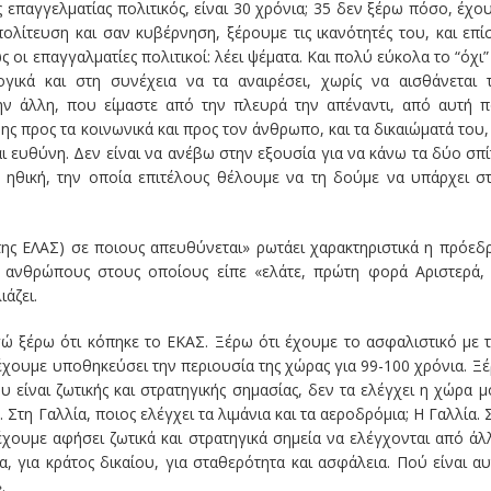
ας επαγγελματίας πολιτικός, είναι 30 χρόνια; 35 δεν ξέρω πόσο, έχο
πολίτευση και σαν κυβέρνηση, ξέρουμε τις ικανότητές του, και επί
 οι επαγγαλματίες πολιτικοί: λέει ψέματα. Και πολύ εύκολα το “όχι”
γικά και στη συνέχεια να τα αναιρέσει, χωρίς να αισθάνεται 
ην άλλη, που είμαστε από την πλευρά την απέναντι, από αυτή 
ρης προς τα κοινωνικά και προς τον άνθρωπο, και τα δικαιώματά του,
αι ευθύνη. Δεν είναι να ανέβω στην εξουσία για να κάνω τα δύο σπί
ν ηθική, την οποία επιτέλους θέλουμε να τη δούμε να υπάρχει σ
 της ΕΛΑΣ) σε ποιους απευθύνεται» ρωτάει χαρακτηριστικά η πρόεδ
Σε ανθρώπους στους οποίους είπε «ελάτε, πρώτη φορά Αριστερά,
άζει.
Εγώ ξέρω ότι κόπηκε το ΕΚΑΣ. Ξέρω ότι έχουμε το ασφαλιστικό με 
έχουμε υποθηκεύσει την περιουσία της χώρας για 99-100 χρόνια. Ξ
 είναι ζωτικής και στρατηγικής σημασίας, δεν τα ελέγχει η χώρα μ
Στη Γαλλία, ποιος ελέγχει τα λιμάνια και τα αεροδρόμια; Η Γαλλία. 
έχουμε αφήσει ζωτικά και στρατηγικά σημεία να ελέγχονται από άλ
α, για κράτος δικαίου, για σταθερότητα και ασφάλεια. Πού είναι αυ
.