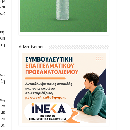
την
και
ους
κή.
υμε
 τη
Advertisement
ους
ρξη
ει,
 να
υμε
 να
τα.