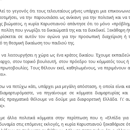
ί το γεγονός ότι τους τελευταίους μήνες υπάρχει μια επικοινωνι
ποτιμήσει, να την παρουσιάσει ως ανίκανη για την πολιτική και να 
ης βιώματος, η κυρία Καρυστιανού απάντησε ότι το μόνο «πρόβλη
 πολίτη που γνωρίζει τα δικαιώματά της και τα διεκδικεί. Ξεκάθαρη ή
βρίσκεται σε αυτόν τον αγώνα για την προσωπική διαχείριση ή 
 τη θεσμική δικαίωση του παιδιού της.
ά να λειτουργήσει η χώρα ως ένα κράτος δικαίου. Έχουμε εκπαιδεύ
μαρχο, στον topικό βουλευτή, στον πρόεδρο του κόμματός τους ή
ι πρωτοβουλίες. Τους θέλουν εκεί, καθηλωμένους, να περιμένουν 
ει».
σω να πετύχω κάτι, υπάρχει μια μεγάλη απόσταση, η οποία είναι κα
διαμαρτυρόμαστε, να πηγαίνουμε σε κόμματα διαμαρτυρίας και
μείς πραγματικά θέλουμε να δούμε μια διαφορετική Ελλάδα. Γι’ α
ς».
 με άλλα πολιτικά κόμματα στην περίπτωση που η «Ελπίδα για
υναμία στις επόμενες εκλογές, η κυρία Καρυστιανού ξεκαθάρισε ότ