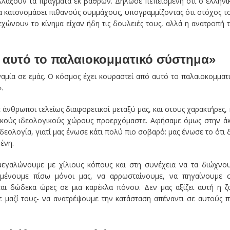
λλάξουν τα πράγματα εκ βάθρων. Δήλωσε πεπεισμένη ότι ο ελληνι
α κατονομάσει πιθανούς συμμάχους, υπογραμμίζοντας ότι στόχος τ
εχώνουν το κίνημα είχαν ήδη τις δουλειές τους, αλλά η ανατροπή 
ό αυτό το παλαιοκομματικό σύστημα»
αμία σε εμάς. Ο κόσμος έχει κουραστεί από αυτό το παλαιοκομματ
.
ε άνθρωποι τελείως διαφορετικοί μεταξύ μας, και στους χαρακτήρες, 
τικούς ιδεολογικούς χώρους προερχόμαστε. Αφήσαμε όμως στην ά
δεολογία, γιατί μας ένωσε κάτι πολύ πιο σοβαρό: μας ένωσε το ότι 
ένη.
μεγαλώνουμε με χίλιους κόπους και στη συνέχεια να τα διώχνο
α μένουμε πίσω μόνοι μας, να αρρωσταίνουμε, να πηγαίνουμε 
αι δώδεκα ώρες σε μια καρέκλα πόνου. Δεν μας αξίζει αυτή η ζ
με μαζί τους- να ανατρέψουμε την κατάσταση απέναντι σε αυτούς 