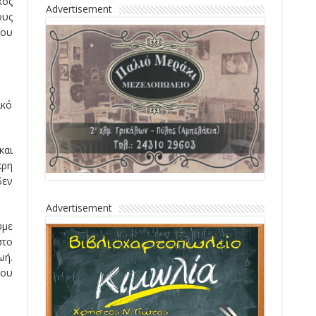
κός
Advertisement
ους
του
ικό
και
κρη
δεν
Advertisement
υμε
στο
ωή.
που