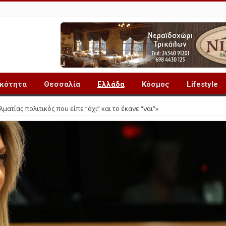
ικότητα
Θεσσαλία
Ελλάδα
Κόσμος
Lifestyle
ατίας πολιτικός που είπε “όχι” και το έκανε “ναι”»