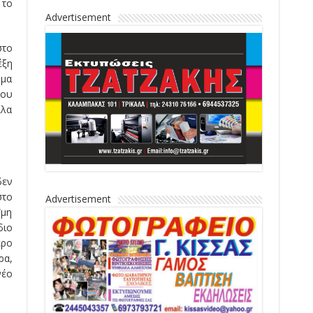
 το
Advertisement
στο
έξη
ημα
που
λλα
δεν
στο
Advertisement
“μη
διο
ερο
ρα,
νέο