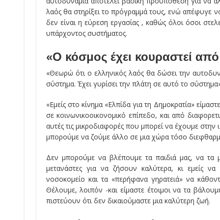
αυτοδυναμία αποτελεί βασική προϋπόθεση για να α
λαός θα στηρίξει το πρόγραμμά τους, ενώ απέφυγε ν
δεν είναι η εύρεση εργασίας , καθώς όλοι όσοι στελ
υπάρχοντος συστήματος.
«Ο κόσμος έχει κουραστεί απ
«Θεωρώ ότι ο ελληνικός λαός θα δώσει την αυτοδυν
σύστημα. Έχει γυρίσει την πλάτη σε αυτό το σύστημα»
«Εμείς στο κίνημα «Ελπίδα για τη Δημοκρατία» είμαστ
σε κοινωνικοοικονομικό επίπεδο, και από διαφορε
αυτές τις μικροδιαφορές που μπορεί να έχουμε στην ι
μπορούμε να ζούμε άλλο σε μια χώρα τόσο διεφθαρμ
Δεν μπορούμε να βλέπουμε τα παιδιά μας, να τα 
μετανάστες για να ζήσουν καλύτερα, κι εμείς ν
νοσοκομείο και τα «περήφανα γηρατειά» να κάθοντ
Θέλουμε, λοιπόν -και είμαστε έτοιμοι να τα βάλου
πιστεύουν ότι δεν δικαιούμαστε μια καλύτερη ζωή.