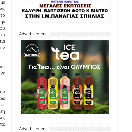
υμε
σης
 το
την
που
Advertisement
 το
τια
την
ρος
 να
τον
έρω
ου.
Στη
λες
τά;
Advertisement