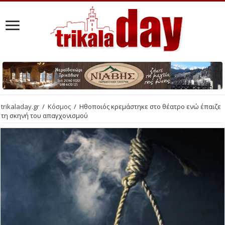
trikaladay.gr
/
Κόσμος
/
Ηθοποιός κρεμάστηκε στο θέατρο ενώ έπαιζε
τη σκηνή του απαγχονισμού