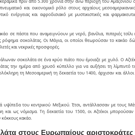
κεραμικά πριν από 5.300 χρόνια στην άνω περιοχή του Αμαζονίου 
 πνευματικό και οικονομικό ρόλο στους αρχαίους μεσοαμερικανικ
τικό ενέργειας και αφροδισιακό με μυστικιστικές και φαρμακευτι
άο σε πάστα που αναμειγνύουν με νερό, βανίλια, πιπεριές τσίλι 
 ρόφημα σοκολάτας. Οι Μάγια, οι οποίοι θεωρούσαν το κακάο δ
λετές και νεκρικές προσφορές.
νάλωναν σοκολάτα σε ένα κρύο πιάτο που έμοιαζε με χυλό. Ο Αζτέ
άτας την ημέρα από χρυσό κύπελλο για να αυξήσει τη λίμπιντό τ
λόκληρη τη Μεσοαμερική τη δεκαετία του 1400, άρχισαν και άλλοι
 υψίπεδα του κεντρικού Μεξικού. Έτσι, αντάλλασσαν με τους Μά
η και ως νόμισμα. Τη δεκαετία του 1500, οι Αζτέκοι μπορούσαν
 κόκκους κακάο.
ολάτα στoυς Ευρωπαίους αριστοκράτες