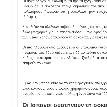
Οι αρχαιολόγοι ανακάλυψαν τα πρώτα ίχνη κακάο σε 
Εκουαδόρ. Η σοκολάτα έπαιζε σημαντικό πολιτικό,
πολιτισμούς. Πίστευαν ότι η σοκολάτα ήταν ενισχυ
ιδιότητες.
Συνήθιζαν να αλέθουν καβουρδισμένους κόκκους κακ
άλλα μπαχαρικά για να παρασκευάσουν ένα αφρώδες
των θεών, χρησιμοποιούσαν τη σοκολάτα για ιερές τε
Οι πιο πλούσιοι από αυτούς ενώ οι υπόλοιποι κατα
ηγεμόνας του 16ου αιώνα έπινε 50 φλιτζάνια σοκολ
Καθώς η αυτοκρατορία των Αζτέκων εξαπλώθηκε σε ο
εκτιμούν το κακάο.
Όμως δεν μπορούσαν να το καλλιεργήσουν στα ξηρά
τους κόκκους, τους οποίους χρησιμοποιούσαν ακόμ
αγοράσουν μια κότα γαλοπούλας ή έναν λαγό για 100
Οι Ισπανοί συστήνουν τη σοκ