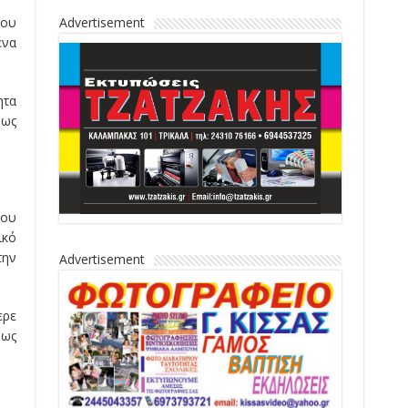
που
Advertisement
ένα
ητα
 ως
άου
ικό
την
Advertisement
ερε
 ως