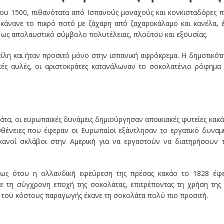
του 1500, πιθανότατα από Ισπανούς μοναχούς και κονκισταδόρες 
λυκάνανε το πικρό ποτό με ζάχαρη από ζαχαροκάλαμο και κανέλα, 
 ως απολαυστικό σύμβολο πολυτέλειας, πλούτου και εξουσίας.
είλη και ήταν προσιτό μόνο στην ισπανική αφρόκρεμα. Η δημοτικότ
κές αυλές, οι αριστοκράτες κατανάλωναν το σοκολατένιο ρόφημα
άτα, οι ευρωπαϊκές δυνάμεις δημιούργησαν αποικιακές φυτείες κακ
ασθένειες που έφεραν οι Ευρωπαίοι εξάντλησαν το εργατικό δυναμ
κανοί σκλάβοι στην Αμερική για να εργαστούν να διατηρήσουν 
 έως ότου η ολλανδική εφεύρεση της πρέσας κακάο το 1828 έφ
ε τη σύγχρονη εποχή της σοκολάτας, επιτρέποντας τη χρήση της
 του κόστους παραγωγής έκανε τη σοκολάτα πολύ πιο προσιτή.