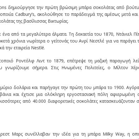
 & Sons δημιούργησε την πρώτη βρώσιμη μπάρα σοκολάτας από βούτ
οποιία Cadbury’s, ακολούθησε το παράδειγμά της αμέσως μετά και
ολάτας της βασίλισσας Βικτωρίας.
ένα από τα μεγαλύτερα άλματα. Τη δεκαετία του 1870, Ντάνιελ Πί
κετά χρόνια νωρίτερα ο γείτονάς του Ανρί Νεστλέ για να παράγει 
ά την εταιρεία Nestlé.
οποιό Ροντόλφ Λιντ το 1879, επέτρεψε τη μαζική παραγωγή λεί
 γνωρίζουμε σήμερα. Στις Ηνωμένες Πολιτείες, ο Μίλτον Χέρ
ομμύριο δολάρια και παρήγαγε την πρώτη του μπάρα το 1900. Αγόρ
βάνια και έχτισε μια ολόκληρη εργοστασιακή πόλη αφιερωμένη 
ερισσότερες από 40.000 διαφορετικές σοκολάτες κατασκευάζονταν σ
ρεστ Μαρς συνέλλαβαν την ιδέα για τη μπάρα Milky Way, η οπ