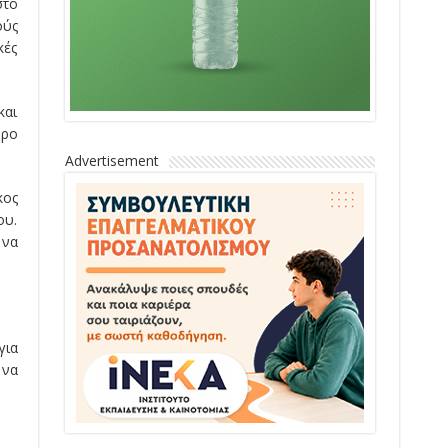
στο
ούς
κές
και
ώρο
Advertisement
κος
ου.
 να
για
 να