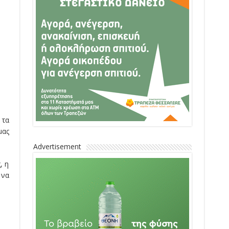
 τα
μας
Advertisement
, η
 να