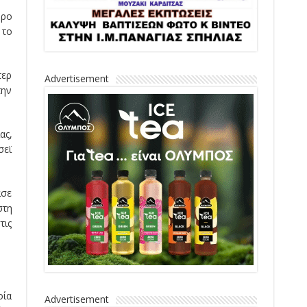
υρο
 το
τερ
Advertisement
την
ας,
σεϊ
ασε
στη
τις
οία
Advertisement