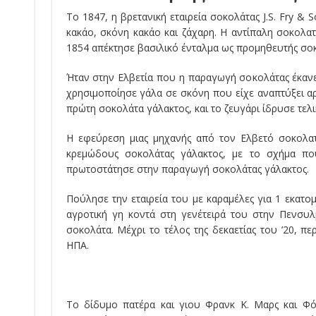
Το 1847, η βρετανική εταιρεία σοκολάτας J.S. Fry
κακάο, σκόνη κακάο και ζάχαρη. Η αντίπαλη σοκολατ
1854 απέκτησε βασιλικό ένταλμα ως προμηθευτής σοκ
Ήταν στην Ελβετία που η παραγωγή σοκολάτας έκανε 
χρησιμοποίησε γάλα σε σκόνη που είχε αναπτύξει αρ
πρώτη σοκολάτα γάλακτος, και το ζευγάρι ίδρυσε τελικ
Η εφεύρεση μιας μηχανής από τον Ελβετό σοκολατ
κρεμώδους σοκολάτας γάλακτος, με το σχήμα που
πρωτοστάτησε στην παραγωγή σοκολάτας γάλακτος.
Πούλησε την εταιρεία του με καραμέλες για 1 εκατ
αγροτική γη κοντά στη γενέτειρά του στην Πενσυλ
σοκολάτα. Μέχρι το τέλος της δεκαετίας του ’20, π
ΗΠΑ.
Το δίδυμο πατέρα και γιου Φρανκ Κ. Μαρς και Φό