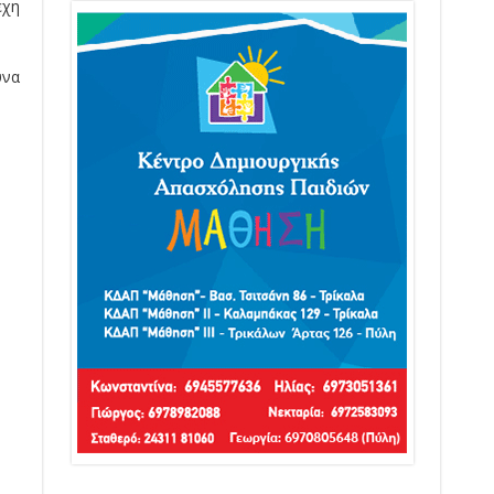
έχη
υνα