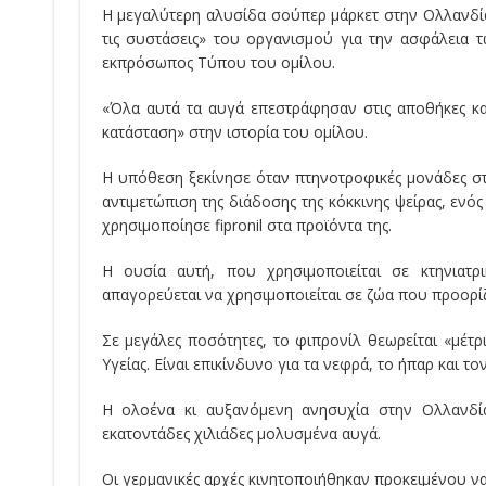
Η μεγαλύτερη αλυσίδα σούπερ μάρκετ στην Ολλανδία,
τις συστάσεις» του οργανισμού για την ασφάλεια 
εκπρόσωπος Τύπου του ομίλου.
«Όλα αυτά τα αυγά επεστράφησαν στις αποθήκες κ
κατάσταση» στην ιστορία του ομίλου.
Η υπόθεση ξεκίνησε όταν πτηνοτροφικές μονάδες στη
αντιμετώπιση της διάδοσης της κόκκινης ψείρας, ενός
χρησιμοποίησε fipronil στα προϊόντα της.
Η ουσία αυτή, που χρησιμοποιείται σε κτηνιατ
απαγορεύεται να χρησιμοποιείται σε ζώα που προορίζ
Σε μεγάλες ποσότητες, το φιπρονίλ θεωρείται «μέ
Υγείας. Είναι επικίνδυνο για τα νεφρά, το ήπαρ και το
Η ολοένα κι αυξανόμενη ανησυχία στην Ολλανδί
εκατοντάδες χιλιάδες μολυσμένα αυγά.
Οι γερμανικές αρχές κινητοποιήθηκαν προκειμένου ν