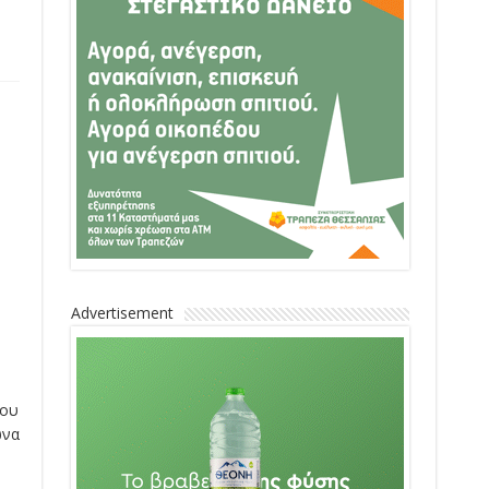
Advertisement
που
ωνα