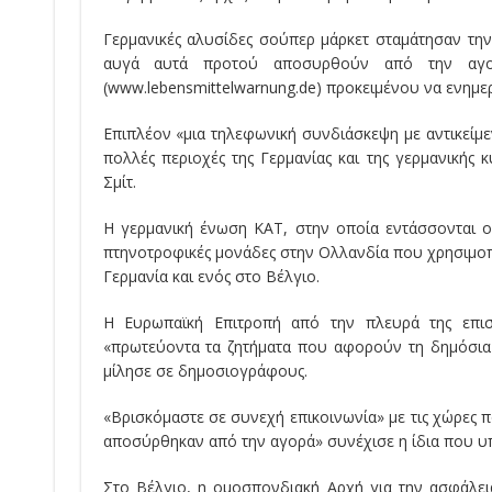
Γερμανικές αλυσίδες σούπερ μάρκετ σταμάτησαν τη
αυγά αυτά προτού αποσυρθούν από την αγορ
(www.lebensmittelwarnung.de) προκειμένου να ενημε
Επιπλέον «μια τηλεφωνική συνδιάσκεψη με αντικείμε
πολλές περιοχές της Γερμανίας και της γερμανικής 
Σμίτ.
Η γερμανική ένωση KAT, στην οποία εντάσσονται ο
πτηνοτροφικές μονάδες στην Ολλανδία που χρησιμοποί
Γερμανία και ενός στο Βέλγιο.
Η Ευρωπαϊκή Επιτροπή από την πλευρά της επι
«πρωτεύοντα τα ζητήματα που αφορούν τη δημόσια
μίλησε σε δημοσιογράφους.
«Βρισκόμαστε σε συνεχή επικοινωνία» με τις χώρες 
αποσύρθηκαν από την αγορά» συνέχισε η ίδια που υπ
Στο Βέλγιο, η ομοσπονδιακή Αρχή για την ασφάλει