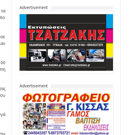
Advertisement
 τα
πο
 σε
ιαν
100
στη
Advertisement
τας
που
υγά
την