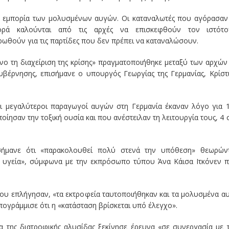
ν εμπορία των μολυσμένων αυγών. Οι καταναλωτές που αγόρασαν
ά καλούνται από τις αρχές να επισκεφθούν τον ιστότο
ρωθούν για τις παρτίδες που δεν πρέπει να καταναλώσουν.
νο τη διαχείριση της κρίσης» πραγματοποιήθηκε μεταξύ των αρχών
κυβέρνησης, επισήμανε ο υπουργός Γεωργίας της Γερμανίας, Κρίστ
ι μεγαλύτεροι παραγωγοί αυγών στη Γερμανία έκαναν λόγο για 
ησαν την τοξική ουσία και που ανέστειλαν τη λειτουργία τους, 4 
σήμανε ότι «παρακολουθεί πολύ στενά την υπόθεση» θεωρών
 υγεία», σύμφωνα με την εκπρόσωπο τύπου Άνα Κάισα Ιτκόνεν 
που επλήγησαν, «τα εκτροφεία ταυτοποιήθηκαν και τα μολυσμένα α
ογράμμισε ότι η «κατάσταση βρίσκεται υπό έλεγχο».
α της διατροφικής αλυσίδας ξεκίνησε έρευνα «σε συνεργασία με 