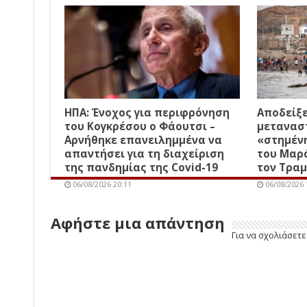
ΗΠΑ: Ένοχος για περιφρόνηση
Αποδείξε
του Κογκρέσου ο Φάουτσι –
μετανασ
Αρνήθηκε επανειλημμένα να
«στημέν
απαντήσει για τη διαχείριση
του Μαρό
της πανδημίας της Covid-19
τον Τρα
06/08/2026 20:11
06/08/2026 
Αφήστε μια απάντηση
Για να σχολιάσετ