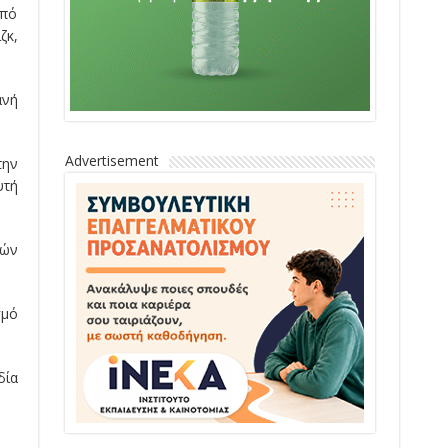
από
ζκ,
ανή
Advertisement
την
υτή
ιών
σμό
δία