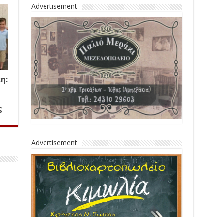
Advertisement
η:
ς
Advertisement