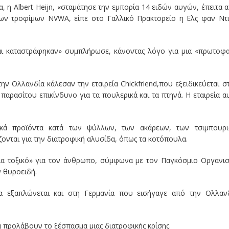
 η Albert Heijn, «σταμάτησε την εμπορία 14 ειδών αυγών, έπειτα 
των τροφίμων NVWA, είπε στο Γαλλικό Πρακτορείο η Ελς φαν Ντι
αι καταστράφηκαν» συμπλήρωσε, κάνοντας λόγο για μια «πρωτοφ
ν Ολλανδία κάλεσαν την εταιρεία Chickfriend,που εξειδικεύεται σ
 παρασίτου επικίνδυνο για τα πουλερικά και τα πτηνά. Η εταιρεία α
ρικά προϊόντα κατά των ψύλλων, των ακάρεων, των τσιμπουρ
ονται για την διατροφική αλυσίδα, όπως τα κοτόπουλα.
τρια τοξικό» για τον άνθρωπο, σύμφωνα με τον Παγκόσμιο Οργανι
ν θυροειδή.
α εξαπλώνεται και στη Γερμανία που εισήγαγε από την Ολλαν
α προλάβουν το ξέσπασμα μιας διατροφικής κρίσης.