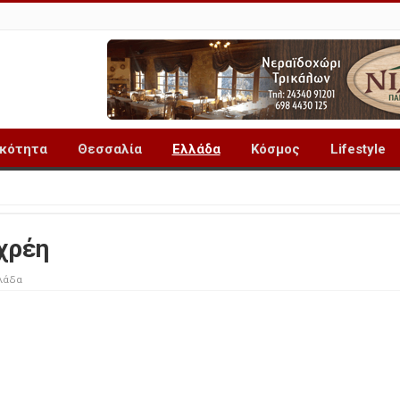
ικότητα
Θεσσαλία
Ελλάδα
Κόσμος
Lifestyle
χρέη
λάδα