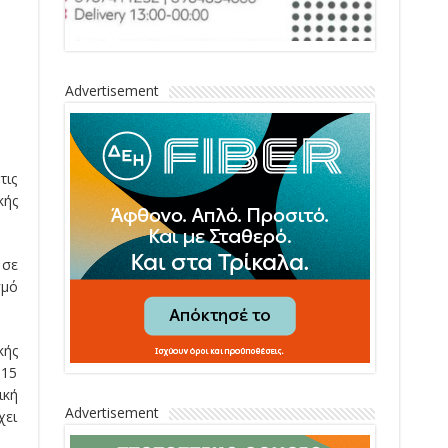
Advertisement
τις
κής
 σε
σμό
κής
015
ική
Advertisement
χει