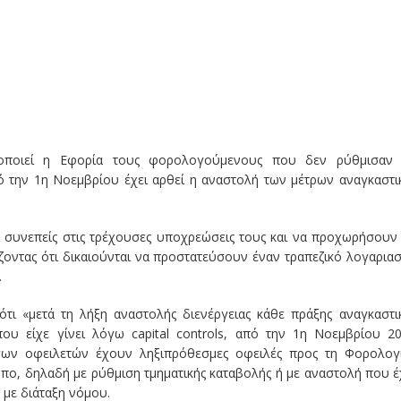
δοποιεί η Εφορία τους φορολογούμενους που δεν ρύθμισαν 
ό την 1η Νοεμβρίου έχει αρθεί η αναστολή των μέτρων αναγκαστι
ι συνεπείς στις τρέχουσες υποχρεώσεις τους και να προχωρήσουν
ζοντας ότι δικαιούνται να προστατεύσουν έναν τραπεζικό λογαρια
.
ότι «μετά τη λήξη αναστολής διενέργειας κάθε πράξης αναγκαστι
ου είχε γίνει λόγω capital controls, από την 1η Νοεμβρίου 2
όσων οφειλετών έχουν ληξιπρόθεσμες οφειλές προς τη Φορολογ
όπο, δηλαδή με ρύθμιση τμηματικής καταβολής ή με αναστολή που έ
 με διάταξη νόμου.