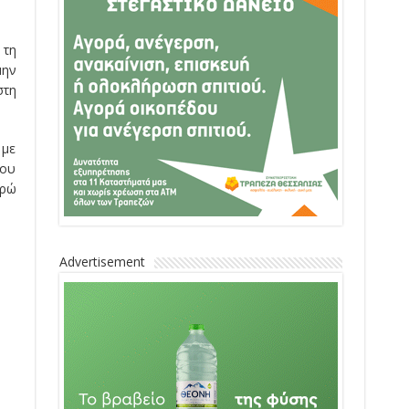
 τη
μην
στη
 με
του
υρώ
Advertisement