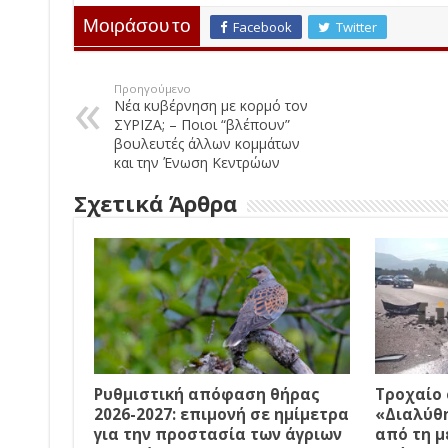
Μοιράσου το
Facebook
Twitter
Προηγούμενο
Νέα κυβέρνηση με κορμό τον
ΣΥΡΙΖΑ; – Ποιοι “βλέπουν”
βουλευτές άλλων κομμάτων
και την Ένωση Κεντρώων
Σχετικά Άρθρα
Ρυθμιστική απόφαση θήρας
Τροχαίο 
2026-2027: επιμονή σε ημίμετρα
«Διαλύθ
για την προστασία των άγριων
από τη μ