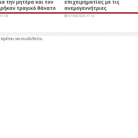
ια την μητέρα και τον
επιχειρηματίας με τις
βρήκαν τραγικό θάνατο
ανεμογεννήτριες
11:18
07/08/2026 11:12
ε πρέπει να
συνδεθείτε
.