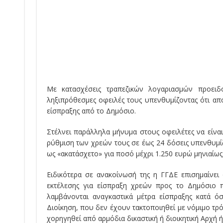
Με κατασχέσεις τραπεζικών λογαριασμών προει
ληξιπρόθεσμες οφειλές τους υπενθυμίζοντας ότι απ
είσπραξης από το Δημόσιο.
Στέλνει παράλληλα μήνυμα στους οφειλέτες να είνα
ρύθμιση των χρεών τους σε έως 24 δόσεις υπενθυμί
ως «ακατάσχετο» για ποσό μέχρι 1.250 ευρώ μηνιαίως
Ειδικότερα σε ανακοίνωσή της η ΓΓΔΕ επισημαίνει 
εκτέλεσης για είσπραξη χρεών προς το Δημόσιο π
λαμβάνονται αναγκαστικά μέτρα είσπραξης κατά 
Διοίκηση, που δεν έχουν τακτοποιηθεί με νόμιμο τρ
χορηγηθεί από αρμόδια δικαστική ή διοικητική Αρχή ή