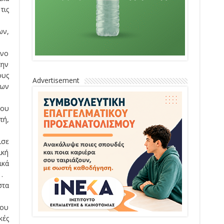
τις
ων,
ινο
την
ους
Advertisement
εων
ύου
τή,
ισε
ική
ικά
.
στα
του
κές