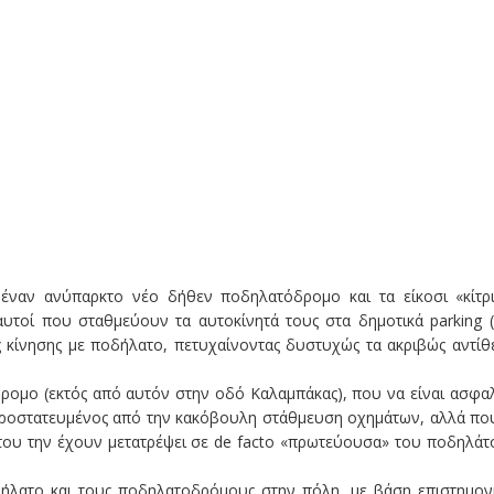
, έναν ανύπαρκτο νέο δήθεν ποδηλατόδρομο και τα είκοσι «κίτρ
τοί που σταθμεύουν τα αυτοκίνητά τους στα δημοτικά parking (!!
ς κίνησης με ποδήλατο, πετυχαίνοντας δυστυχώς τα ακριβώς αντίθ
ρομο (εκτός από αυτόν στην οδό Καλαμπάκας), που να είναι ασφα
 προστατευμένος από την κακόβουλη στάθμευση οχημάτων, αλλά πο
του την έχουν μετατρέψει σε de facto «πρωτεύουσα» του ποδηλάτ
λατο και τους ποδηλατοδρόμους στην πόλη, με βάση επιστημον