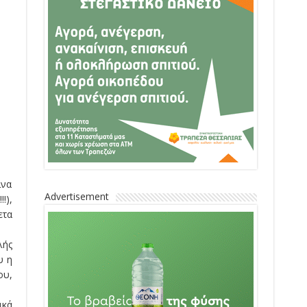
ινα
Advertisement
!),
ετα
λής
υ η
ου,
ικά