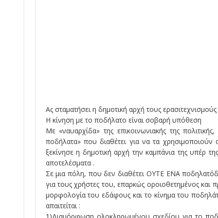
Ας σταματήσει η δημοτική αρχή τους ερασιτεχνισμούς
Η κίνηση με το ποδήλατο είναι σοβαρή υπόθεση
Με «ναυαρχίδα» της επικοινωνιακής της πολιτικής
ποδήλατα» που διαθέτει για να τα χρησιμοποιούν αυ
ξεκίνησε η δημοτική αρχή την καμπάνια της υπέρ τη
αποτελέσματα .
Σε μια πόλη, που δεν διαθέτει ΟΥΤΕ ΕΝΑ ποδηλατόδ
για τους χρήστες του, επαρκώς οροιοθετημένος και
μορφολογία του εδάφους και το κίνημα του ποδηλά
απαιτείται :
1)Διαμόρφωση ολοκληρωμένου σχεδίου για το ποδή