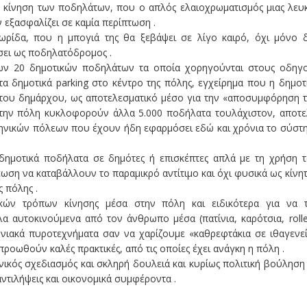
ην κίνηση των ποδηλάτων, που ο απλός ελαιοχρωματισμός μιας λευ
ν εξασφαλίζει σε καμία περίπτωση .
ρίδα, που η μπογιά της θα ξεβάψει σε λίγο καιρό, όχι μόνο 
σει ως ποδηλατόδρομος .
των 20 δημοτικών ποδηλάτων τα οποία χορηγούνται στους οδηγ
α δημοτικά parking στο κέντρο της πόλης, εγχείρημα που η δημοτ
του δημάρχου, ως αποτελεσματικό μέσο για την «αποσυμφόρηση 
 στην πόλη κυκλοφορούν άλλα 5.000 ποδήλατα τουλάχιστον, αποτε
ηνικών πόλεων που έχουν ήδη εφαρμόσει εδώ και χρόνια το σύστ
δημοτικά ποδήλατα σε δημότες ή επισκέπτες απλά με τη χρήση 
ωση να καταβάλλουν το παραμικρό αντίτιμο και όχι φυσικά ως κίνη
 πόλης .
ικών τρόπων κίνησης μέσα στην πόλη και ειδικότερα για να 
 αυτοκινούμενα από τον άνθρωπο μέσα (πατίνια, καρότσια, rolle
νωνιακά πυροτεχνήματα σαν να χαρίζουμε «καθρεφτάκια σε ιθαγενεί
οωθούν καλές πρακτικές, από τις οποίες έχει ανάγκη η πόλη .
ονικός σχεδιασμός και σκληρή δουλειά και κυρίως πολιτική βούληση
ντιλήψεις και οικονομικά συμφέροντα .