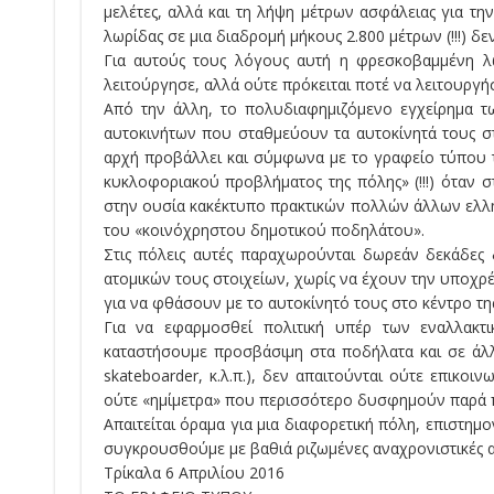
μελέτες, αλλά και τη λήψη μέτρων ασφάλειας για τ
λωρίδας σε μια διαδρομή μήκους 2.800 μέτρων (!!!) δε
Για αυτούς τους λόγους αυτή η φρεσκοβαμμένη λω
λειτούργησε, αλλά ούτε πρόκειται ποτέ να λειτουργή
Από την άλλη, το πολυδιαφημιζόμενο εγχείρημα 
αυτοκινήτων που σταθμεύουν τα αυτοκίνητά τους στ
αρχή προβάλλει και σύμφωνα με το γραφείο τύπου 
κυκλοφοριακού προβλήματος της πόλης» (!!!) όταν
στην ουσία κακέκτυπο πρακτικών πολλών άλλων ελλ
του «κοινόχρηστου δημοτικού ποδηλάτου».
Στις πόλεις αυτές παραχωρούνται δωρεάν δεκάδες 
ατομικών τους στοιχείων, χωρίς να έχουν την υποχρέ
για να φθάσουν με το αυτοκίνητό τους στο κέντρο της
Για να εφαρμοσθεί πολιτική υπέρ των εναλλακτ
καταστήσουμε προσβάσιμη στα ποδήλατα και σε άλλα
skateboarder, κ.λ.π.), δεν απαιτούνται ούτε επικοι
ούτε «ημίμετρα» που περισσότερο δυσφημούν παρά πρ
Απαιτείται όραμα για μια διαφορετική πόλη, επιστημ
συγκρουσθούμε με βαθιά ριζωμένες αναχρονιστικές α
Τρίκαλα 6 Απριλίου 2016