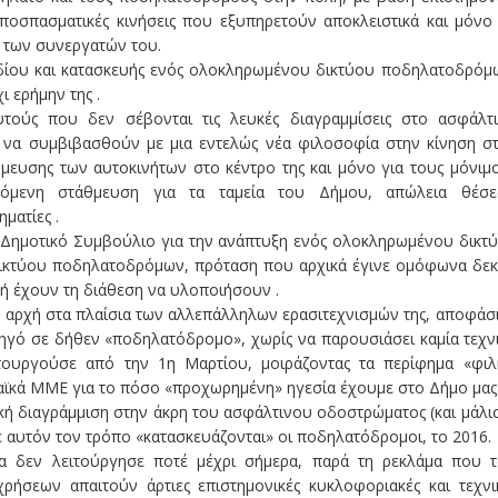
 αποσπασματικές κινήσεις που εξυπηρετούν αποκλειστικά και μόνο 
 των συνεργατών του.
δίου και κατασκευής ενός ολοκληρωμένου δικτύου ποδηλατοδρόμ
ι ερήμην της .
τούς που δεν σέβονται τις λευκές διαγραμμίσεις στο ασφάλτ
 να συμβιβασθούν με μια εντελώς νέα φιλοσοφία στην κίνηση σ
μευσης των αυτοκινήτων στο κέντρο της και μόνο για τους μόνιμ
χόμενη στάθμευση για τα ταμεία του Δήμου, απώλεια θέσ
ματίες .
ο Δημοτικό Συμβούλιο για την ανάπτυξη ενός ολοκληρωμένου δικτ
δικτύου ποδηλατοδρόμων, πρόταση που αρχικά έγινε ομόφωνα δεκ
ν ή έχουν τη διάθεση να υλοποιήσουν .
ή αρχή στα πλαίσια των αλλεπάλληλων ερασιτεχνισμών της, αποφάσ
ηγό σε δήθεν «ποδηλατόδρομο», χωρίς να παρουσιάσει καμία τεχν
τουργούσε από την 1η Μαρτίου, μοιράζοντας τα περίφημα «φιλ
αϊκά ΜΜΕ για το πόσο «προχωρημένη» ηγεσία έχουμε στο Δήμο μας 
κή διαγράμμιση στην άκρη του ασφάλτινου οδοστρώματος (και μάλι
με αυτόν τον τρόπο «κατασκευάζονται» οι ποδηλατόδρομοι, το 2016.
α δεν λειτούργησε ποτέ μέχρι σήμερα, παρά τη ρεκλάμα που 
ήσεων απαιτούν άρτιες επιστημονικές κυκλοφοριακές και τεχνι