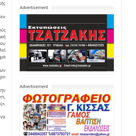
κής
Advertisement
δεν
ούς
ική
του
λεί
ημα
των
τρο
Advertisement
την
rs,
ς»,
 να