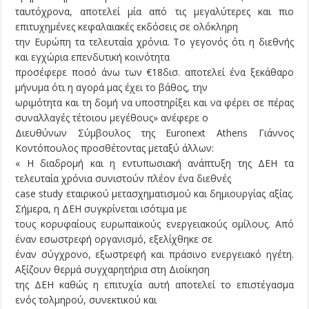
ταυτόχρονα, αποτελεί μία από τις μεγαλύτερες και πιο
επιτυχημένες κεφαλαιακές εκδόσεις σε ολόκληρη
την Ευρώπη τα τελευταία χρόνια. Το γεγονός ότι η διεθνής
και εγχώρια επενδυτική κοινότητα
προσέφερε ποσό άνω των €18δισ. αποτελεί ένα ξεκάθαρο
μήνυμα ότι η αγορά μας έχει το βάθος, την
ωριμότητα και τη δομή να υποστηρίξει και να φέρει σε πέρας
συναλλαγές τέτοιου μεγέθους» ανέφερε ο
Διευθύνων Σύμβουλος της Euronext Athens Γιάννος
Κοντόπουλος προσθέτοντας μεταξύ άλλων:
« Η διαδρομή και η εντυπωσιακή ανάπτυξη της ΔΕΗ τα
τελευταία χρόνια συνιστούν πλέον ένα διεθνές
case study εταιρικού μετασχηματισμού και δημιουργίας αξίας.
Σήμερα, η ΔΕΗ συγκρίνεται ισότιμα με
τους κορυφαίους ευρωπαϊκούς ενεργειακούς ομίλους. Από
έναν εσωστρεφή οργανισμό, εξελίχθηκε σε
έναν σύγχρονο, εξωστρεφή και πράσινο ενεργειακό ηγέτη.
Αξίζουν θερμά συγχαρητήρια στη Διοίκηση
της ΔΕΗ καθώς η επιτυχία αυτή αποτελεί το επιστέγασμα
ενός τολμηρού, συνεκτικού και