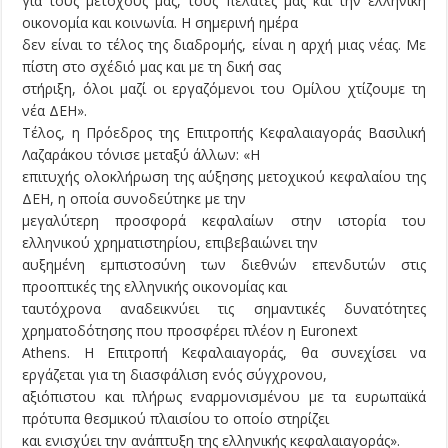
για τους μετόχους μας, τους πελάτες μας και την ελληνική
οικονομία και κοινωνία. Η σημερινή ημέρα
δεν είναι το τέλος της διαδρομής, είναι η αρχή μιας νέας. Με
πίστη στο σχέδιό μας και με τη δική σας
στήριξη, όλοι μαζί οι εργαζόμενοι του Ομίλου χτίζουμε τη
νέα ΔΕΗ».
Τέλος, η Πρόεδρος της Επιτροπής Κεφαλαιαγοράς Βασιλική
Λαζαράκου τόνισε μεταξύ άλλων: «Η
επιτυχής ολοκλήρωση της αύξησης μετοχικού κεφαλαίου της
ΔΕΗ, η οποία συνοδεύτηκε με την
μεγαλύτερη προσφορά κεφαλαίων στην ιστορία του
ελληνικού χρηματιστηρίου, επιβεβαιώνει την
αυξημένη εμπιστοσύνη των διεθνών επενδυτών στις
προοπτικές της ελληνικής οικονομίας και
ταυτόχρονα αναδεικνύει τις σημαντικές δυνατότητες
χρηματοδότησης που προσφέρει πλέον η Euronext
Athens. Η Επιτροπή Κεφαλαιαγοράς, θα συνεχίσει να
εργάζεται για τη διασφάλιση ενός σύγχρονου,
αξιόπιστου και πλήρως εναρμονισμένου με τα ευρωπαϊκά
πρότυπα θεσμικού πλαισίου το οποίο στηρίζει
και ενισχύει την ανάπτυξη της ελληνικής κεφαλαιαγοράς».