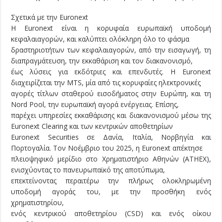
Σχετικά με την Euronext
Η Euronext είναι η κορυφαία ευρωπαϊκή υποδομή
κεφαλαιαγορών, και καλύπτει ολόκληρη όλο το φάσμα
δραστηριοτήτων των κεφαλαιαγορών, από την εισαγωγή, τη
διαπραγμάτευση, την εκκαθάριση και τον διακανονισμό,
έως λύσεις για εκδότριες και επενδυτές. Η Euronext
διαχειρίζεται την MTS, μία από τις κορυφαίες ηλεκτρονικές
αγορές τίτλων σταθερού εισοδήματος στην Ευρώπη, και τη
Nord Pool, την ευρωπαϊκή αγορά ενέργειας. Επίσης,
παρέχει υπηρεσίες εκκαθάρισης και διακανονισμού μέσω της
Euronext Clearing και των κεντρικών αποθετηρίων
Euronext Securities σε Δανία, Ιταλία, Νορβηγία και
Πορτογαλία. Τον Νοέμβριο του 2025, η Euronext απέκτησε
πλειοψηφικό μερίδιο στο Χρηματιστήριο Αθηνών (ATHEX),
ενισχύοντας το πανευρωπαϊκό της αποτύπωμα,
επεκτείνοντας περαιτέρω την πλήρως ολοκληρωμένη
υποδομή αγοράς του, με την προσθήκη ενός
χρηματιστηρίου,
ενός κεντρικού αποθετηρίου (CSD) και ενός οίκου