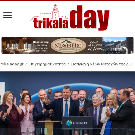
trikaladay.gr
/
Επιχειρηματικότητα
/
Εισαγωγή Νέων Μετοχών της ΔΕΗ