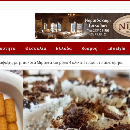
ικότητα
Θεσσαλία
Ελλάδα
Κόσμος
Lifestyle
άψυξης με μπισκότα Μιράντα και μόνο 4 υλικά, έτοιμο στο άψε-σβήσε