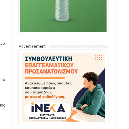
Χ36
Advertisement
 τα
μας