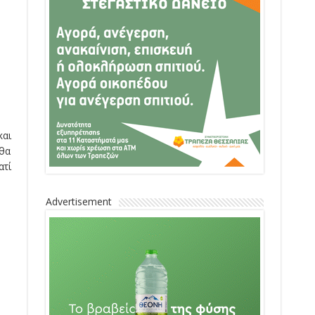
και
 θα
ατί
Advertisement