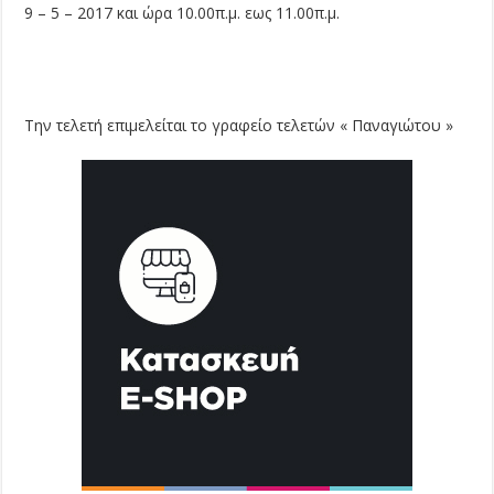
9 – 5 – 2017 και ώρα 10.00π.μ. εως 11.00π.μ.
Την τελετή επιμελείται το γραφείο τελετών « Παναγιώτου »