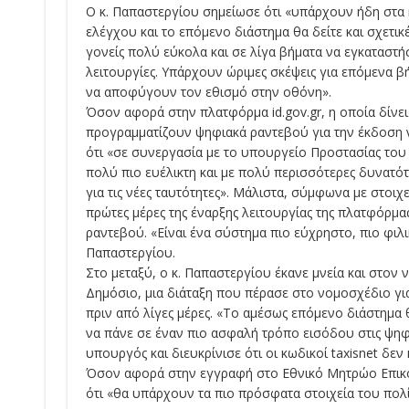
Ο κ. Παπαστεργίου σημείωσε ότι «υπάρχουν ήδη στα 
ελέγχου και το επόμενο διάστημα θα δείτε και σχετι
γονείς πολύ εύκολα και σε λίγα βήματα να εγκαταστήσ
λειτουργίες. Υπάρχουν ώριμες σκέψεις για επόμενα β
να αποφύγουν τον εθισμό στην οθόνη».
Όσον αφορά στην πλατφόρμα id.gov.gr, η οποία δίνει
προγραμματίζουν ψηφιακά ραντεβού για την έκδοση 
ότι «σε συνεργασία με το υπουργείο Προστασίας το
πολύ πιο ευέλικτη και με πολύ περισσότερες δυνατότ
για τις νέες ταυτότητες». Μάλιστα, σύμφωνα με στοιχ
πρώτες μέρες της έναρξης λειτουργίας της πλατφόρμα
ραντεβού. «Είναι ένα σύστημα πιο εύχρηστο, πιο φιλι
Παπαστεργίου.
Στο μεταξύ, ο κ. Παπαστεργίου έκανε μνεία και στον
Δημόσιο, μια διάταξη που πέρασε στο νομοσχέδιο γι
πριν από λίγες μέρες. «Το αμέσως επόμενο διάστημα
να πάνε σε έναν πιο ασφαλή τρόπο εισόδου στις ψηφ
υπουργός και διευκρίνισε ότι οι κωδικοί taxisnet δεν
Όσον αφορά στην εγγραφή στο Εθνικό Μητρώο Επικο
ότι «θα υπάρχουν τα πιο πρόσφατα στοιχεία του πολ