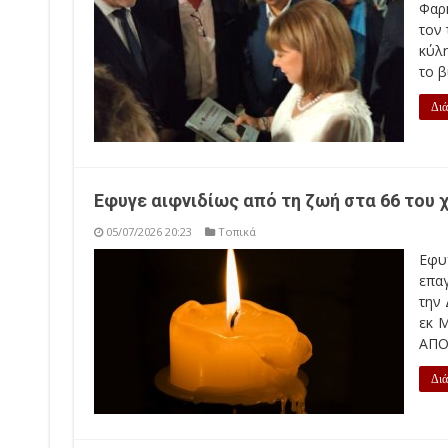
Φαρ
τον 
κύλη
το β
Διά
Εφυγε αιφνιδίως από τη ζωή στα 66 του 
05/07/2026 20:23
Τοπικά
Εφυγ
επα
την 
εκ 
ΑΠΟ
Διά