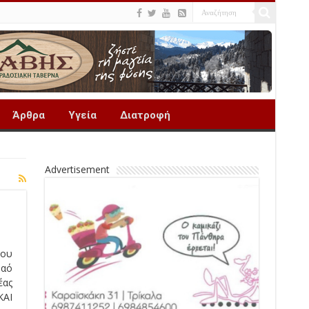
Άρθρα
Υγεία
Διατροφή
Advertisement
του
Ναό
έας
ΚΑΙ