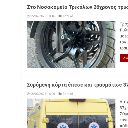
Στο Νοσοκομείο Τρικάλων 26χρονος τρικ
05/07/2026 18:16
Τοπικά
Τρο
Πύλ
μοτ
τον
τρα
Διά
Συρόμενη πόρτα έπεσε και τραυμάτισε 3
05/07/2026 18:06
Τοπικά
Ατύ
37χ
Σύμφ
εργ
πόδ