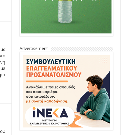
Advertisement
ημα
στο
ονη
με
όρο
μου