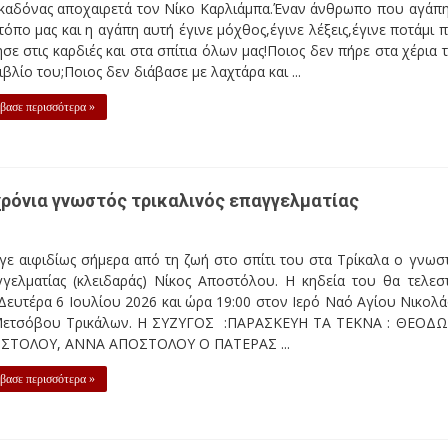
καδόνας αποχαιρετά τον Νίκο Καρλιάμπα.Έναν άνθρωπο που αγάπ
τόπο μας και η αγάπη αυτή έγινε μόχθος,έγινε λέξεις,έγινε ποτάμι 
σε στις καρδιές και στα σπίτια όλων μας!Ποιος δεν πήρε στα χέρια 
ιβλίο του;Ποιος δεν διάβασε με λαχτάρα και ...
βασε περισσότερα »
χρόνια γνωστός τρικαλινός επαγγελματίας
ε αιφιδίως σήμερα από τη ζωή στο σπίτι του στα Τρίκαλα ο γνωσ
γγελματίας (κλειδαράς) Νίκος Αποστόλου. Η κηδεία του θα τελεσ
Δευτέρα 6 Ιουλίου 2026 και ώρα 19:00 στον Ιερό Ναό Αγίου Νικολ
Μετσόβου Τρικάλων. Η ΣΥΖΥΓΟΣ :ΠΑΡΑΣΚΕΥΗ ΤΑ ΤΕΚΝΑ : ΘΕΟΔ
ΣΤΟΛΟΥ, ΑΝΝΑ ΑΠΟΣΤΟΛΟΥ Ο ΠΑΤΕΡΑΣ ...
βασε περισσότερα »