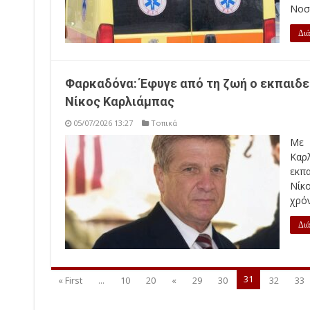
Νοσο
Διά
Φαρκαδόνα: Έφυγε από τη ζωή ο εκπαιδε
Νίκος Καρλιάμπας
05/07/2026 13:27
Τοπικά
Με 
Καρ
εκπα
Νίκο
χρόν
Διά
31
« First
...
10
20
«
29
30
32
33