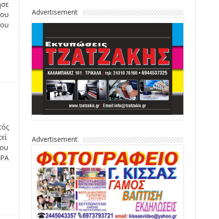
ησε
Advertisement
που
του
τός
τεί
Advertisement
άου
ΩΡΑ