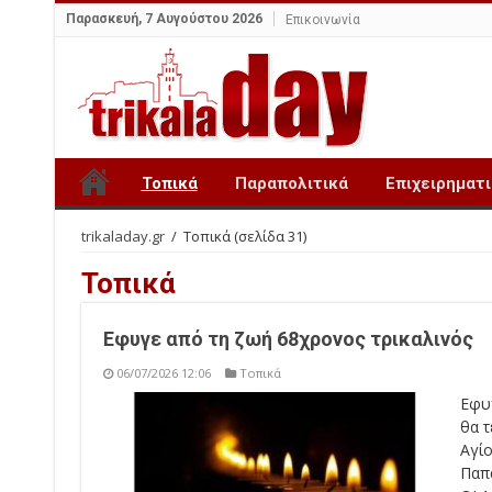
Παρασκευή, 7 Αυγούστου 2026
Επικοινωνία
Τοπικά
Παραπολιτικά
Επιχειρηματ
trikaladay.gr
/
Τοπικά
(σελίδα 31)
Τοπικά
Εφυγε από τη ζωή 68χρονος τρικαλινός
06/07/2026 12:06
Τοπικά
Εφυγ
θα τ
Αγί
Παπ