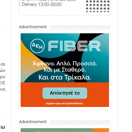
Advertisement
 σε
ών
όγω
ΕΙΣ
έως
Advertisement
τω