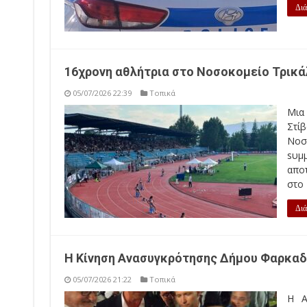
Διά
16χρονη αθλήτρια στο Νοσοκομείο Τρικ
05/07/2026 22:39
Τοπικά
Μια
Στί
Νοσ
sυμ
απο
στο 
Διά
Η Κίνηση Ανασυγκρότησης Δήμου Φαρκαδ
05/07/2026 21:22
Τοπικά
Η Α