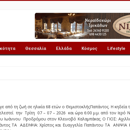
ικότητα
Θεσσαλία
Ελλάδα
Κόσμος
Lifestyle
ε από τη ζωή σε ηλικία 68 ετών ο ΘεμιστοκλήςΠαπάντος. Η κηδεία 
ελεστεί την Τρίτη 07 – 07 – 2026 και ώρα 6:00 μ.μ. από τον Ιερό 
ου Ιωάννου Προδρόμου στον Κλεινοβό Καλαμπάκας. Ο ΓΙΟΣ: Αχιλλ
άντος ΤΑ ΑΔΕΛΦΙΑ: Χρίστος και Ευαγγελία Παπάντου ΤΑ ΑΝΙΨΙΑ 