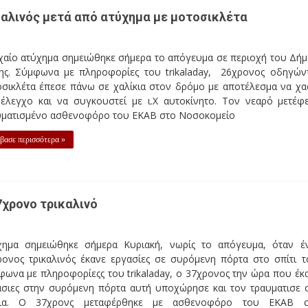
αλινός μετά από ατύχημα με μοτοσικλέτα
χαίο ατύχημα σημειώθηκε σήμερα το απόγευμα σε περιοχή του Δή
ης. Σύμφωνα με πληροφορίες του trikaladay, 26χρονος οδηγών
οσικλέτα έπεσε πάνω σε χαλίκια στον δρόμο με αποτέλεσμα να χα
 έλεγχο και να συγκουστεί με ι.Χ αυτοκίνητο. Τον νεαρό μετέφ
υματισμένο ασθενοφόρο του ΕΚΑΒ στο Νοσοκομείο
βασε περισσότερα »
7χρονο τρικαλινό
χημα σημειώθηκε σήμερα Κυριακή, νωρίς το απόγευμα, όταν έ
ρονος τρικαλινός έκανε εργασίες σε συρόμενη πόρτα στο σπίτι τ
ωνα με πληροφορίεςς του trikaladay, ο 37χρονος την ώρα που έκ
ασιες στην συρόμενη πόρτα αυτή υποχώρησε και τον τραυματισε 
ια. Ο 37χρονς μεταφέρθηκε με ασθενοφόρο του ΕΚΑΒ σ