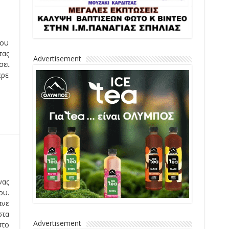
μου
τας
Advertisement
σει
ερε
νας
ου.
ανε
στα
Advertisement
το