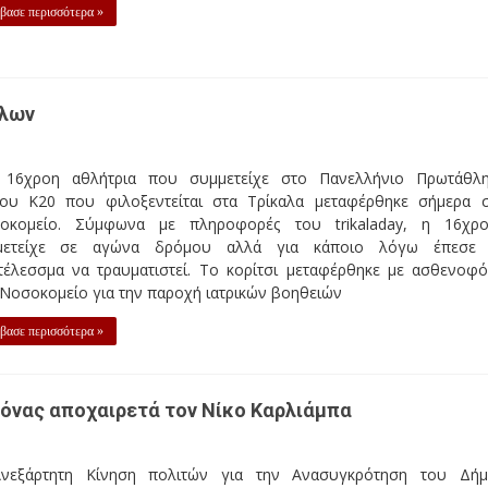
βασε περισσότερα »
άλων
 16χροη αθλήτρια που συμμετείχε στο Πανελλήνιο Πρωτάθλ
βου Κ20 που φιλοξεντείται στα Τρίκαλα μεταφέρθηκε σήμερα 
οκομείο. Σύμφωνα με πληροφορές του trikaladay, η 16χρ
μετείχε σε αγώνα δρόμου αλλά για κάποιο λόγω έπεσε 
τέλεσσμα να τραυματιστεί. Το κορίτσι μεταφέρθηκε με ασθενοφ
Νοσοκομείο για την παροχή ιατρικών βοηθειών
βασε περισσότερα »
όνας αποχαιρετά τον Νίκο Καρλιάμπα
νεξάρτητη Κίνηση πολιτών για την Ανασυγκρότηση του Δή