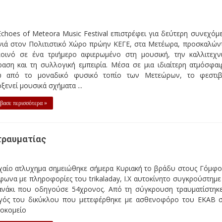
choes of Meteora Music Festival επιστρέφει για δεύτερη συνεχόμ
νιά στον Πολιτιστικό Χώρο πρώην ΚΕΓΕ, στα Μετέωρα, προσκαλών
κοινό σε ένα τριήμερο αφιερωμένο στη μουσική, την καλλιτεχν
αση και τη συλλογική εμπειρία. Μέσα σε μια ιδιαίτερη ατμόσφαι
ω από το μοναδικό φυσικό τοπίο των Μετεώρων, το φεστι
ξενεί μουσικά σχήματα ...
βασε περισσότερα »
τραυματίας
χαίο ατλυχημα σημειώθηκε σήμερα Κυριακή το βράδυ στους Γόμφο
ωνα με πληροφορίες του trikaladay, Ι.Χ αυτοκίνητο συγκρούστημε
ανάκι που οδηγούσε 54χρονος. Από τη σύγκρουση τραυματίστηκ
γός του δικύκλου που μετεφέρθηκε με ασθενοφόρο του ΕΚΑΒ 
οκομείο