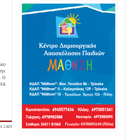
ίκο
την
. Ο
λλά
ό 2,829