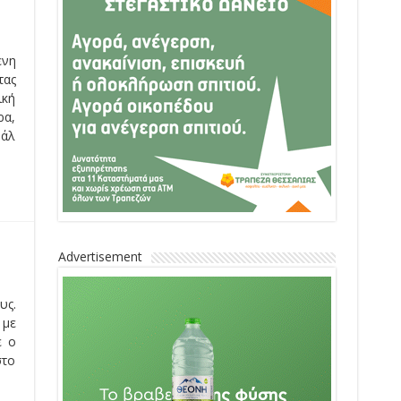
ενη
τας
ική
ρα,
βάλ
Advertisement
υς.
 με
ε ο
στο