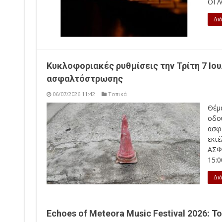
ΟΙ Λ
Διά
Κυκλοφοριακές ρυθμίσεις την Τρίτη 7 Ιο
ασφαλτόστρωσης
06/07/2026 11:42
Τοπικά
Θέμα
οδο
ασφ
εκτέ
ΑΣΦΑ
15:0
Διά
Echoes of Meteora Music Festival 2026: