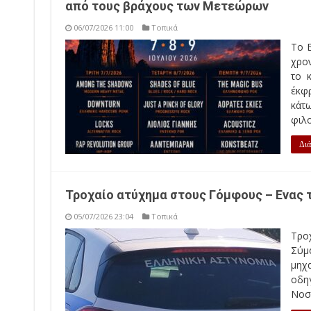
από τους βράχους των Μετεώρων
06/07/2026 11:00
Τοπικά
Το E
χρο
το 
έκφρ
κάτ
φιλο
Διά
Τροχαίο ατύχημα στους Γόμφους – Ενας 
05/07/2026 23:04
Τοπικά
Τρο
Σύμφ
μηχ
οδη
Νοσ