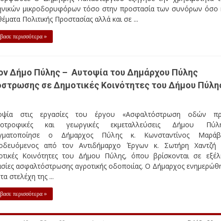
ηνικών μικροδορυφόρων τόσο στην προστασία των συνόρων όσο 
θέματα Πολιτικής Προστασίας αλλά και σε ...
βασε περισσότερα »
ον Δήμο Πύλης – Αυτοψία του Δημάρχου Πύλης
στρωσης σε Δημοτικές Κοινότητες του Δήμου Πύλη
οψία στις εργασίες του έργου «Ασφαλτόστρωση οδών πρ
νοτροφικές και γεωργικές εκμεταλλεύσεις Δήμου Πύλη
γματοποίησε ο Δήμαρχος Πύλης κ. Κωνσταντίνος Μαράβα
οδευόμενος από τον Αντιδήμαρχο Έργων κ. Σωτήρη Χαντζή
οτικές Κοινότητες του Δήμου Πύλης, όπου βρίσκονται σε εξέλ
ασίες ασφαλτόστρωσης αγροτικής οδοποιίας. Ο Δήμαρχος ενημερώθ
τα στελέχη της ...
βασε περισσότερα »