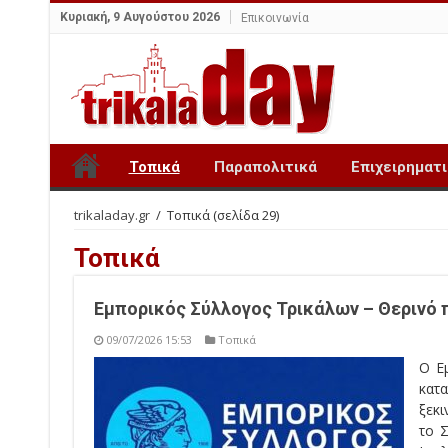
Κυριακή, 9 Αυγούστου 2026
Επικοινωνία
Τοπικά
Παραπολιτικά
Επιχειρηματ
trikaladay.gr
/
Τοπικά
(σελίδα 29)
Τοπικά
Εμπορικός Σύλλογος Τρικάλων – Θερινό 
09/07/2026 15:53
Τοπικά
Ο Ε
κατ
ξεκ
το 