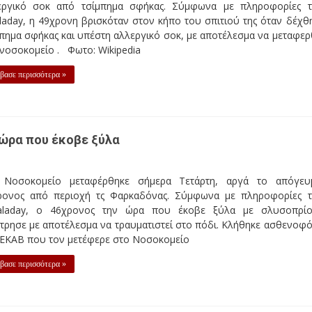
εργικό σοκ από τσίμπημα σφήκας. Σύμφωνα με πληροφορίες 
aladay, η 49χρονη βρισκόταν στον κήπο του σπιτιού της όταν δέχθ
πημα σφήκας και υπέστη αλλεργικό σοκ, με αποτέλεσμα να μεταφερ
 νοσοκομείο . Φωτο: Wikipedia
βασε περισσότερα »
 ώρα που έκοβε ξύλα
 Νοσοκομείο μεταφέρθηκε σήμερα Τετάρτη, αργά το απόγευ
ρονος από περιοχή τς Φαρκαδόνας. Σύμφωνα με πληροφορίες 
kaladay, ο 46χρονος την ώρα που έκοβε ξύλα με σλυσοπρί
τρησε με αποτέλεσμα να τραυματιστεί στο πόδι. Κλήθηκε ασθενοφ
 ΕΚΑΒ που τον μετέφερε στο Νοσοκομείο
βασε περισσότερα »