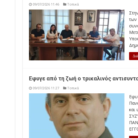
09/07/2026 11:46
Τοπικά
Στη
των
συν
Μετ
Υπο
Δημο
Διά
Εφυγε από τη ζωή ο τρικαλινός αντισυν
09/07/2026 11:27
Τοπικά
Εφυ
Παν
και
ΣΥΖ
ΠΑΝ
ΕΓΓ