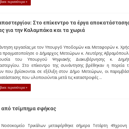
βασε περισσότερα »
παστεργίου: Στο επίκεντρο τα έργα αποκατάστασης
ας για την Καλαμπάκα και τα χωριά
άντηση εργασίας με τον Υπουργό Υποδομών και Μεταφορών κ. Χρή
α πραγματοποίησε ο Δήμαρχος Μετεώρων κ. Λευτέρης Αβραμόπουλ
ουσία του Υπουργού Ψηφιακής Διακυβέρνησης κ. Δημήτ
αστεργίου. Στο επίκεντρο της συνάντησης βρέθηκαν η πορεία 
ων που βρίσκονται σε εξέλιξη στον Δήμο Μετεώρων, οι παρεμβάσ
ατάστασης που υλοποιούνται μετά τις καταστροφές ...
βασε περισσότερα »
ή από τσίμπημα σφήκας
 Νοσοκομείο Τρικάλων μεταφέρθηκε σήμερα Τετάρτη 49χρονη