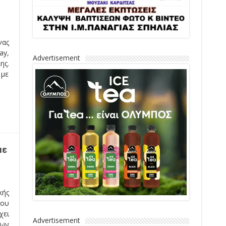
νας
ay,
Advertisement
ης.
 με
με
ής
του
χει
Advertisement
των