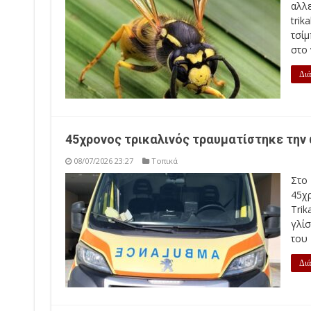
αλλ
trik
τσίμ
στο
Διά
45χρονος τρικαλινός τραυματίστηκε την
08/07/2026 23:27
Τοπικά
Στο
45χ
Tri
γλίσ
του
Διά