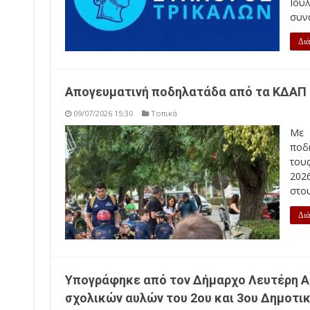
Ιου
συνα
Διά
Απογευματινή ποδηλατάδα από τα ΚΔΑ
09/07/2026 15:30
Τοπικά
Με 
ποδ
του
202
στου
Διά
Υπογράφηκε από τον Δήμαρχο Λευτέρη Α
σχολικών αυλών του 2ου και 3ου Δημοτι