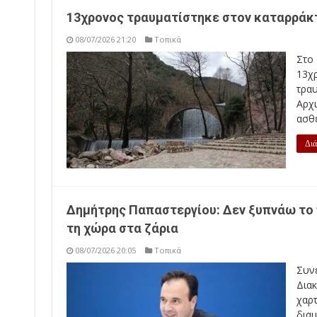
13χρονος τραυματίστηκε στον καταρράκ
08/07/2026 21:20
Τοπικά
Στο
13χ
τρα
Αρχ
ασθ
Διά
Δημήτρης Παπαστεργίου: Δεν ξυπνάω το 
τη χώρα στα ζάρια
08/07/2026 20:05
Τοπικά
Συν
Διακ
χαρ
δια