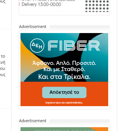
ους
Advertisement
 το
ινή
ίου
ους
Advertisement