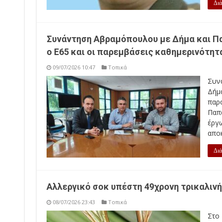
Διά
Συνάντηση Αβραμόπουλου με Δήμα και Πα
ο Ε65 και οι παρεμβάσεις καθημερινότητ
09/07/2026 10:47
Τοπικά
Συν
Δήμ
παρ
Παπ
έργ
αποκ
Διά
Αλλεργικό σοκ υπέστη 49χρονη τρικαλιν
08/07/2026 23:43
Τοπικά
Στο