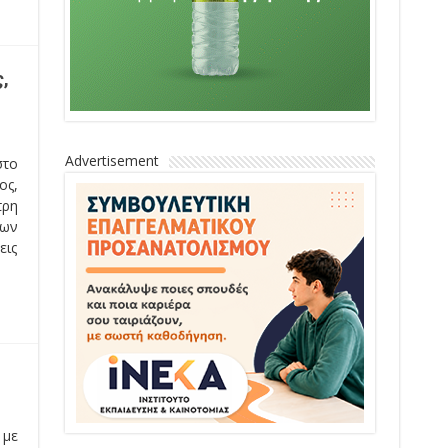
,
Advertisement
στο
ος,
ρη
των
εις
 με