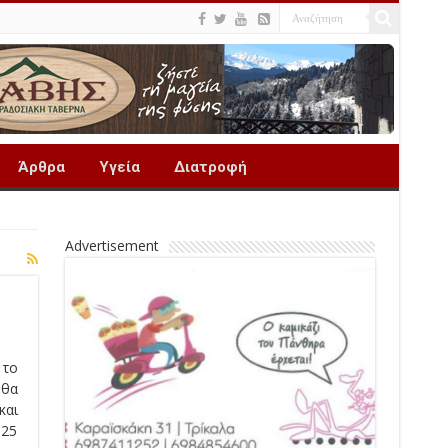
Άρθρα
Υγεία
Διατροφή
Advertisement
 το
 θα
και
 25