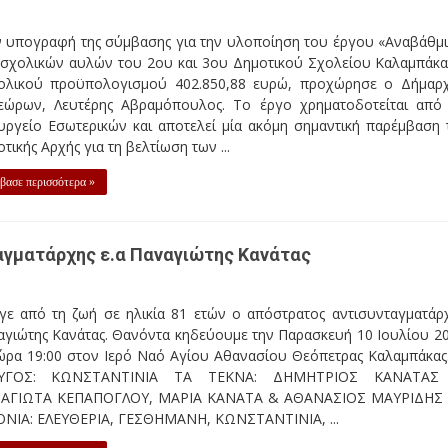
ν υπογραφή της σύμβασης για την υλοποίηση του έργου «Αναβάθμ
 σχολικών αυλών του 2ου και 3ου Δημοτικού Σχολείου Καλαμπάκα
ολικού προϋπολογισμού 402.850,88 ευρώ, προχώρησε ο Δήμαρ
εώρων, Λευτέρης Αβραμόπουλος. Το έργο χρηματοδοτείται από
υργείο Εσωτερικών και αποτελεί μία ακόμη σημαντική παρέμβαση 
τικής Αρχής για τη βελτίωση των ...
βασε περισσότερα »
ταγματάρχης ε.α Παναγιώτης Κανάτας
γε από τη ζωή σε ηλικία 81 ετών ο απόστρατος αντισυνταγματάρ
αγιώτης Κανάτας. Θανόντα κηδεύουμε την Παρασκευή 10 Ιουλίου 2
 ώρα 19:00 στον Ιερό Ναό Αγίου Αθανασίου Θεόπετρας Καλαμπάκας
ΥΓΟΣ: ΚΩΝΣΤΑΝΤΙΝΙΑ ΤΑ ΤΕΚΝΑ: ΔΗΜΗΤΡΙΟΣ ΚΑΝΑΤΑΣ
ΑΓΙΩΤΑ ΚΕΠΑΠΟΓΛΟΥ, ΜΑΡΙΑ ΚΑΝΑΤΑ & ΑΘΑΝΑΣΙΟΣ ΜΑΥΡΙΔΗΣ
ΟΝΙΑ: ΕΛΕΥΘΕΡΙΑ, ΓΕΣΘΗΜΑΝΗ, ΚΩΝΣΤΑΝΤΙΝΙΑ, ...