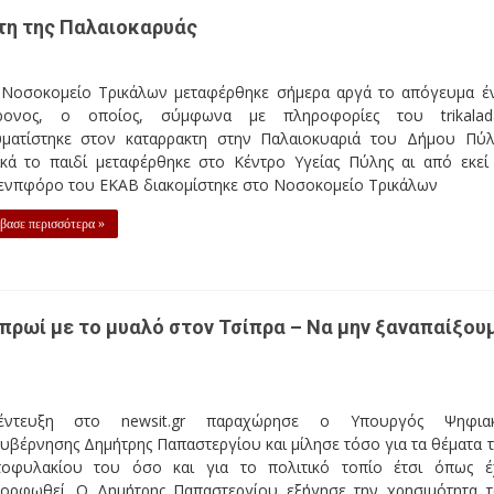
τη της Παλαιοκαρυάς
 Νοσοκομείο Τρικάλων μεταφέρθηκε σήμερα αργά το απόγευμα έ
ρονος, ο οποίος, σύμφωνα με πληροφορίες τoυ trikalad
υματίστηκε στον καταρρακτη στην Παλαιοκυαριά του Δήμου Πύλ
ικά το παιδί μεταφέρθηκε στο Κέντρο Υγείας Πύλης αι από εκεί
ενπφόρο του ΕΚΑΒ διακομίστηκε στο Νοσοκομείο Τρικάλων
βασε περισσότερα »
πρωί με το μυαλό στον Τσίπρα – Να μην ξαναπαίξου
έντευξη στο newsit.gr παραχώρησε ο Υπουργός Ψηφιακ
υβέρνησης Δημήτρης Παπαστεργίου και μίλησε τόσο για τα θέματα 
τοφυλακίου του όσο και για το πολιτικό τοπίο έτσι όπως έ
μορφωθεί. Ο Δημήτρης Παπαστεργίου εξήγησε την χρησιμότητα 