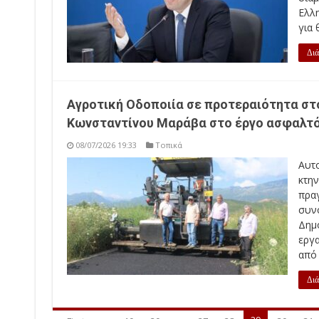
Ελλ
για 
Διά
Αγροτική Οδοποιία σε προτεραιότητα στ
Κωνσταντίνου Μαράβα στο έργο ασφαλτό
08/07/2026 19:33
Τοπικά
Αυτ
κτη
πρα
συν
Δημ
εργ
από 
Διά