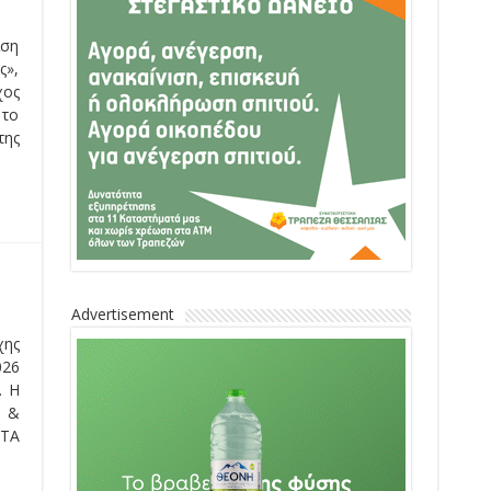
ιση
ς»,
χος
 το
της
Advertisement
χης
026
. Η
 &
 ΤΑ