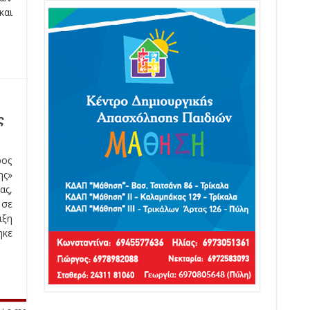
και
ς
ος
ς»
ς,
 σε
ιξη
ηκε