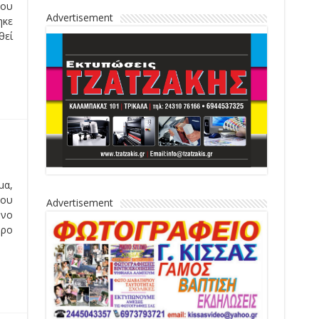
του
Advertisement
ηκε
θεί
μα,
του
Advertisement
ονο
όρο