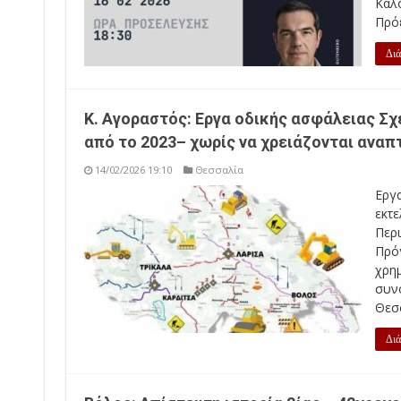
Καλ
Πρόε
Διά
Κ. Αγοραστός: Εργα οδικής ασφάλειας Σ
από το 2023– χωρίς να χρειάζονται αναπ
14/02/2026 19:10
Θεσσαλία
Εργ
εκτε
Περ
Πρό
χρη
συν
Θεσσ
Διά