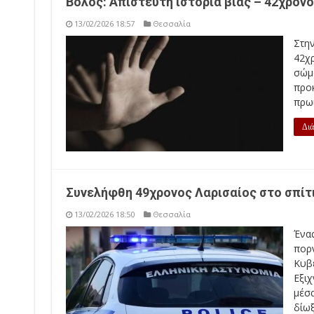
Βόλος: Απίστευτη ιστορία βίας – 42χρον
13/02/2026 18:57
Θεσσαλία
Στη
42χ
σώμα
προ
πρωί
Διά
Συνελήφθη 49χρονος Λαρισαίος στο σπίτι
13/02/2026 18:50
Θεσσαλία
Ένας
πορ
Κυβ
Εξι
μέσ
δίωξ