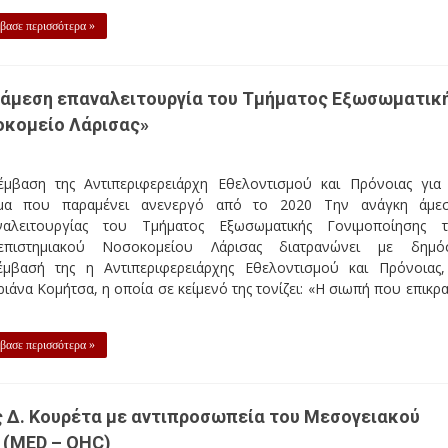
βασε περισσότερα »
η άμεση επαναλειτουργία του Τμήματος Εξωσωματικ
οκομείο Λάρισας»
έμβαση της Αντιπεριφερειάρχη Εθελοντισμού και Πρόνοιας για
μα που παραμένει ανενεργό από το 2020 Την ανάγκη άμε
ναλειτουργίας του Τμήματος Εξωσωματικής Γονιμοποίησης 
επιστημιακού Νοσοκομείου Λάρισας διατρανώνει με δημό
έμβασή της η Αντιπεριφερειάρχης Εθελοντισμού και Πρόνοιας,
ιάνα Κομήτσα, η οποία σε κείμενό της τονίζει: «Η σιωπή που επικρα
βασε περισσότερα »
 Δ. Κουρέτα με αντιπροσωπεία του Μεσογειακού
α (MED – OHC)