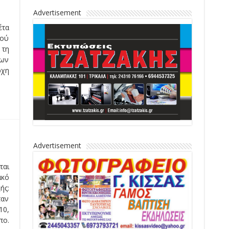
Advertisement
έτα
κού
 τη
εων
ρχη
Advertisement
ται
ακό
ής:
ταν
10,
πο.