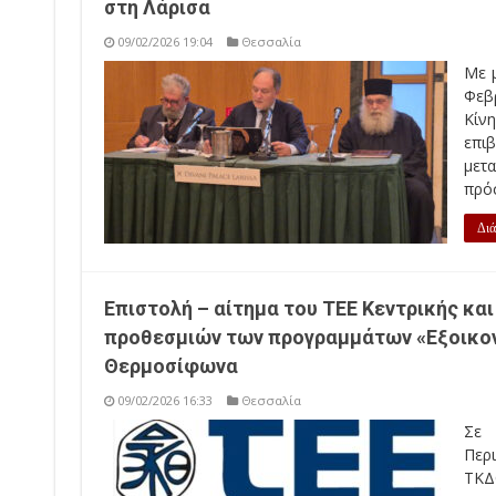
στη Λάρισα
09/02/2026 19:04
Θεσσαλία
Με 
Φεβ
Κί
επι
μετ
πρόσ
Διά
Επιστολή – αίτημα του ΤΕΕ Κεντρικής κα
προθεσμιών των προγραμμάτων «Εξοικον
Θερμοσίφωνα
09/02/2026 16:33
Θεσσαλία
Σε 
Περι
ΤΚΔ