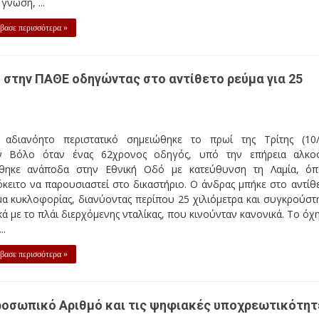
 γνώση, ...
βασε περισσότερα »
 στην ΠΑΘΕ οδηγώντας στο αντίθετο ρεύμα για 25
 αδιανόητο περιστατικό σημειώθηκε το πρωί της Τρίτης (10/
ν Βόλο όταν ένας 62χρονος οδηγός, υπό την επήρεια αλκο
ήθηκε ανάποδα στην Εθνική Οδό με κατεύθυνση τη Λαμία, ό
κειτο να παρουσιαστεί στο δικαστήριο. Ο άνδρας μπήκε στο αντίθ
α κυκλοφορίας, διανύοντας περίπου 25 χιλιόμετρα και συγκρούστ
κά με το πλάι διερχόμενης νταλίκας, που κινούνταν κανονικά. Το όχ
..
βασε περισσότερα »
ροσωπικό Αριθμό και τις ψηφιακές υποχρεωτικότητ