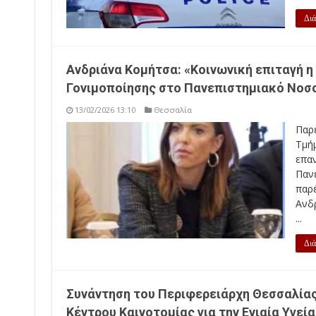
Διά
Ανδριάνα Κομήτσα: «Κοινωνική επιταγή 
Γονιμοποίησης στο Πανεπιστημιακό Νοσ
13/02/2026 13:10
Θεσσαλία
Παρ
Τμή
επα
Παν
παρ
Ανδρ
...
Διά
Συνάντηση του Περιφερειάρχη Θεσσαλίας
Κέντρου Καινοτομίας για την Ενιαία Υγεί