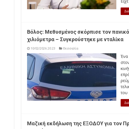
Είχε
Διά
Βόλος: Μεθυσμένος σκόρπισε τον πανικό
χιλιόμετρα – Συγκρούστηκε με νταλίκα
10/02/2026 20:23
Θεσσαλία
Ένα
στο
κιν
επρό
ρεύμ
τελι
του .
Διά
Μαζική εκδήλωση της ΕΞΟΔΟΥ για τον Π