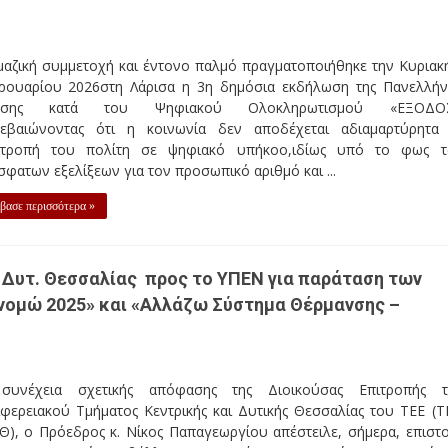
μαζική συμμετοχή και έντονο παλμό πραγματοποιήθηκε την Κυριακ
ρουαρίου 2026στη Λάρισα η 3η δημόσια εκδήλωση της Πανελλήν
νησης κατά του Ψηφιακού Ολοκληρωτισμού «ΕΞΟΔΟΣ
βεβαιώνοντας ότι η κοινωνία δεν αποδέχεται αδιαμαρτύρητα
ατροπή του πολίτη σε ψηφιακό υπήκοο,ιδίως υπό το φως 
φατων εξελίξεων για τον προσωπικό αριθμό και ...
βασε περισσότερα »
ι Δυτ. Θεσσαλίας προς το ΥΠΕΝ για παράταση των
ομώ 2025» και «Αλλάζω Σύστημα Θέρμανσης –
συνέχεια σχετικής απόφασης της Διοικούσας Επιτροπής 
φερειακού Τμήματος Κεντρικής και Δυτικής Θεσσαλίας του ΤΕΕ (Τ
Θ), ο Πρόεδρος κ. Νίκος Παπαγεωργίου απέστειλε, σήμερα, επιστ