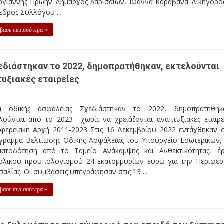
ογιάννης Πρώην Δήμαρχος Λαρισαίων, Ιωάννα Καραβάνα Δικηγόρο
δρος Συλλόγου ...
βασε περισσότερα »
χεδιάστηκαν το 2022, δημοπρατήθηκαν, εκτελούνται
τυξιακές εταιρείες
α οδικής ασφάλειας Σχεδιάστηκαν το 2022, δημοπρατήθηκ
λούνται από το 2023– χωρίς να χρειάζονται αναπτυξιακές εταιρε
ιφερειακή Αρχή 2011-2023 Στις 16 Δεκεμβρίου 2022 εντάχθηκαν 
γραμμα Βελτίωσης Οδικής Ασφάλειας του Υπουργείο Εσωτερικών,
ματοδότηση από το Ταμείο Ανάκαμψης και Ανθεκτικότητας, έ
ολικού προϋπολογισμού 24 εκατομμυρίων ευρώ για την Περιφέρ
αλίας. Οι συμβάσεις υπεγράφησαν στις 13 ...
βασε περισσότερα »