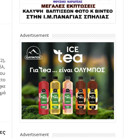
Advertisement
2),
όλ,
που
ετο
ηκε
ημά
ες
Advertisement