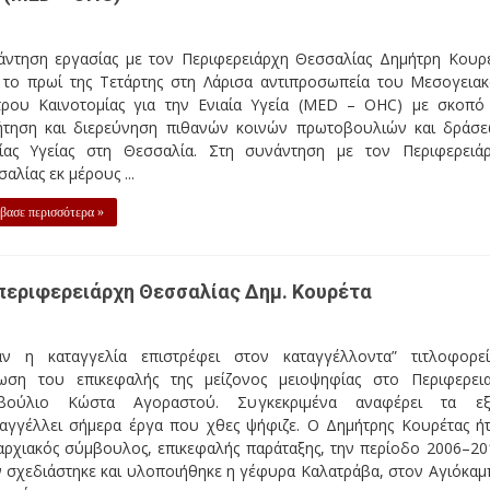
άντηση εργασίας με τον Περιφερειάρχη Θεσσαλίας Δημήτρη Κουρ
ε το πρωί της Τετάρτης στη Λάρισα αντιπροσωπεία του Μεσογεια
τρου Καινοτομίας για την Ενιαία Υγεία (MED – OHC) με σκοπό
ήτηση και διερεύνηση πιθανών κοινών πρωτοβουλιών και δράσ
αίας Υγείας στη Θεσσαλία. Στη συνάντηση με τον Περιφερειά
αλίας εκ μέρους ...
βασε περισσότερα »
 περιφερειάρχη Θεσσαλίας Δημ. Κουρέτα
αν η καταγγελία επιστρέφει στον καταγγέλλοντα” τιτλοφορεί
ωση του επικεφαλής της μείζονος μειοψηφίας στο Περιφερει
βούλιο Κώστα Αγοραστού. Συγκεκριμένα αναφέρει τα εξ
ταγγέλλει σήμερα έργα που χθες ψήφιζε. Ο Δημήτρης Κουρέτας ή
αρχιακός σύμβουλος, επικεφαλής παράταξης, την περίοδο 2006–20
 σχεδιάστηκε και υλοποιήθηκε η γέφυρα Καλατράβα, στον Αγιόκαμ