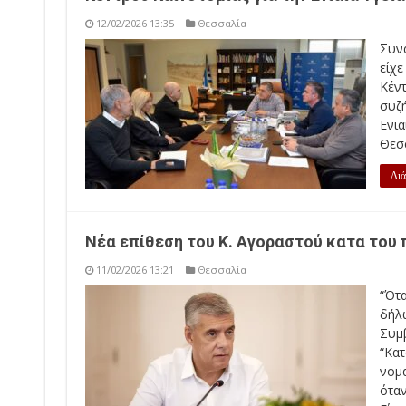
12/02/2026 13:35
Θεσσαλία
Συν
είχ
Κέν
συζ
Ενι
Θεσσ
Διά
Νέα επίθεση του Κ. Αγοραστού κατα του
11/02/2026 13:21
Θεσσαλία
“Ότ
δήλ
Συμ
“Κα
νομ
όταν