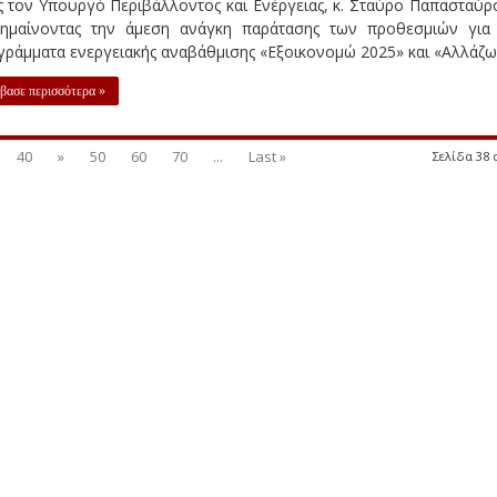
 τον Υπουργό Περιβάλλοντος και Ενέργειας, κ. Σταύρο Παπασταύρ
σημαίνοντας την άμεση ανάγκη παράτασης των προθεσμιών για
ράμματα ενεργειακής αναβάθμισης «Εξοικονομώ 2025» και «Αλλάζω .
βασε περισσότερα »
40
»
50
60
70
...
Last »
Σελίδα 38 