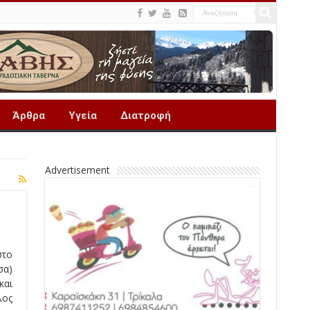
Άρθρα
Υγεία
Διατροφή
Advertisement
στο
σα)
και
λος