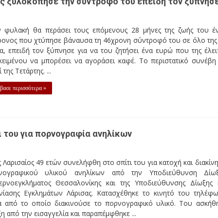
ος ξυλοκόπησε την σύντροφό του επειδή τον ξύπνησ
ν φυλακή θα περάσει τους επόμενους 28 μήνες της ζωής του έ
ρονος που χτύπησε βάναυσα τη 46χρονη σύντροφό του σε όλο της
, επειδή τον ξύπνησε για να του ζητήσει ένα ευρώ που της έλει
κειμένου να μπορέσει να αγοράσει καφέ. Το περιστατικό συνέβη
 της Τετάρτης. ...
βασε περισσότερα »
 του για πορνογραφία ανηλίκων
 Λαρισαίος 49 ετών συνελήφθη στο σπίτι του για κατοχή και διακίν
νογραφικού υλικού ανηλίκων από την Υποδιεύθυνση Δίω
ερνοεγκλήματος Θεσσαλονίκης και της Υποδιεύθυνσης Δίωξης 
χνίασης Εγκλημάτων Λάρισας. Κατασχέθηκε το κινητό του τηλέφ
α από το οποίο διακινούσε το πορνογραφικό υλικό. Του ασκήθ
η από την εισαγγελία και παραπέμφθηκε ...