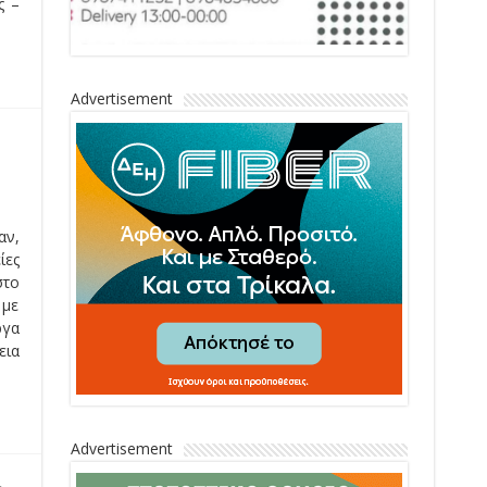
ς –
Advertisement
αν,
ίες
στο
 με
ργα
εια
Advertisement