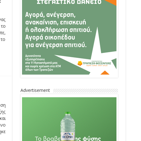
ε
νας
 το
πε,
 το
Advertisement
ηση
ξης
και
ωνο
ηκε