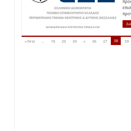
προς
επι
προγ
Διά
38
« First
...
10
20
30
«
36
37
39