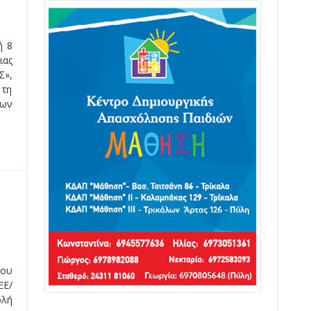
ή 8
ιας
»,
 τη
των
του
ΕΕ/
ολή