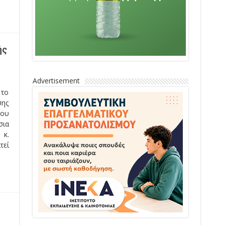
ής
Advertisement
 το
σης
του
σια
 κ.
τεί