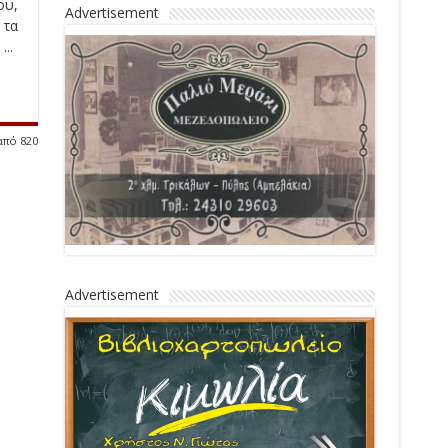
ου,
Advertisement
 τα
..
από 820
Advertisement