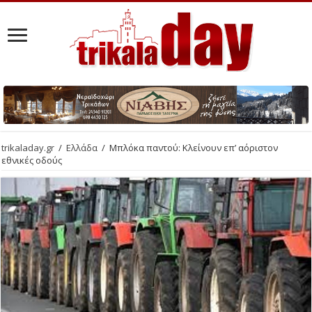
trikaladay.gr
/
Ελλάδα
/
Μπλόκα παντού: Κλείνουν επ’ αόριστον
εθνικές οδούς