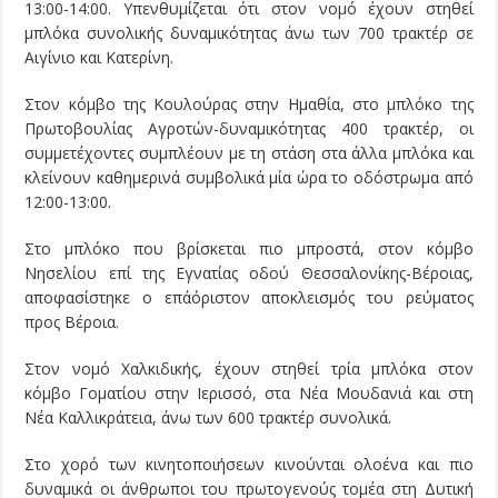
13:00-14:00. Υπενθυμίζεται ότι στον νομό έχουν στηθεί
μπλόκα συνολικής δυναμικότητας άνω των 700 τρακτέρ σε
Αιγίνιο και Κατερίνη.
Στον κόμβο της Κουλούρας στην Ημαθία, στο μπλόκο της
Πρωτοβουλίας Αγροτών-δυναμικότητας 400 τρακτέρ, οι
συμμετέχοντες συμπλέουν με τη στάση στα άλλα μπλόκα και
κλείνουν καθημερινά συμβολικά μία ώρα το οδόστρωμα από
12:00-13:00.
Στο μπλόκο που βρίσκεται πιο μπροστά, στον κόμβο
Νησελίου επί της Εγνατίας οδού Θεσσαλονίκης-Βέροιας,
αποφασίστηκε ο επ΄αόριστον αποκλεισμός του ρεύματος
προς Βέροια.
Στον νομό Χαλκιδικής, έχουν στηθεί τρία μπλόκα στον
κόμβο Γοματίου στην Ιερισσό, στα Νέα Μουδανιά και στη
Νέα Καλλικράτεια, άνω των 600 τρακτέρ συνολικά.
Στο χορό των κινητοποιήσεων κινούνται ολοένα και πιο
δυναμικά οι άνθρωποι του πρωτογενούς τομέα στη Δυτική