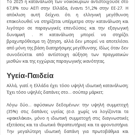
Το 2025 η κατανάλωση των νοικοκυριών αντιστοιχούσε στο
67,8% του ΑΕΠ στην Ελλάδα, έναντι 51,2% στην ΕΕ-27. Η
απόκλιση αυτή δείχνει ότι η ελληνική μεγέθυνση
επακολουθεί να στηρίζεται υπέρμετρα στην κατανάλωση και
λιγότερο σε παραγωγικές επενδύσεις και την εξαγωγική
δυναμική . Η κατανάλωση μπορεί να στηρίζει
βραχυπρόθεσμα τη ζήτηση, αλλά δεν μπορεί να αποτελέσει
από μόνη της βάση διατηρήσιμης μεγέθυνσης. Ιδίως όταν δεν
συνοδεύεται από αντίστοιχη αύξηση των πραγματικών
μισθών και της εγχώριας παραγωγικής ικανότητας.
Υγεία-Παιδεία
Αλλά, γιατί η Ελλάδα έχει τόσο υψηλή ιδιωτική κατανάλωση;
Έχει τόσο υψηλές δαπάνες στο… σούπερ μάρκετ;
Λόγω δύο… αφύσικων δεδομένων: την υψηλή συμμετοχή
(35%) στις δαπάνες υγείας (σ.σ. χωρίς να λογίζονται τα
«φακελάκια», μόνο η ιδιωτική συμμετοχή στις διαγνωστικές
εξετάσεις και τα ιδιωτικά θεραπευτήρια) και τα φροντιστήρια.
Την μεγαλύτερη ιδιωτική δαπάνη για πρωτοβάθμια και