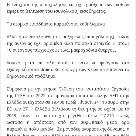
Η ενίσχυση της απασχόλησης και όχι η αύξηση των μισθών
έφερε τη βελτίωση του (συνολικού) εισοδήματος.
Τα ατομικά εισοδήματα παραμένουν καθηλωμένα.
Αλλά η συνακόλουθη (της αυξημένης απασχόλησης) πτώση
της ανεργίας έχει ορισμένα κακά ποιοτικά στοιχεία: 6 στους
10 ανέργους πτυχιούχους είναι μακροχρόνια άνεργοι…
Λογικό, μετά απ’ όλα αυτά, οι νέοι να φεύγουν στο
εξωτερικό (brain drain). Και η φυγή των νέων να επιτείνει το
δημογραφικό πρόβλημα…
Σύμφωνα με την ετήσια Έκθεση του Ινστιτούτου Εργασίας
της ΓΣΕΕ «το 2025 το πραγματικό κατά κεφαλήν ΑΕΠ στην
Ελλάδα ανερχόταν σε 19.400 ευρώ , έναντι 34.110 ευρώ στην
ΕΕ των 27. Η Ελλάδα βελτίωσε τη θέση της σε σχέση με το
2019, όταν το αντίστοιχο μέγεθος ήταν 17.210 ευρώ,
ωστόσο η απόσταση από τον ευρωπαϊκό μέσο όρο
παραμένει πολύ μεγάλη. Σε μονάδες αγοραστικής δύναμης, η
Ελλάδα βρίσκεται στο 68% του μέσου όρου της ΕΕ, από 66%