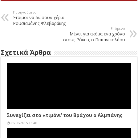
Προηγούμενο
Έτοιμοι να δώσουν χέρια
Ρουσιαμάνης-Φλεβαράκης
Επόμενο
Μένει για ακόμα ένα χρόνο
στους Ρόκετς ο Παπανικολάου
Σχετικά Άρθρα
Συνεχίζει στο «τιμόνι’ του Βράχου ο Αλμπάνης
25/06/2015 16:46
Η ΕΠΟ καταργεί το κύπελλο Γ΄ Εθνικής
25/06/2015 12:50
Μένει για ακόμα ένα χρόνο στους Ρόκετς ο
Παπανικολάου
25/06/2015 11:56