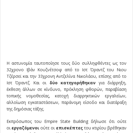
Η αστυνομία ταυτοποίησε τους δύο συλληφθέντες ως τον
32χρονο Ιβάν Κουζνέτσοφ από το Ιστ Όραντζ του Νιου
Τζέρσεϊ και την 33χρονη Αντζελίνα Νικολάου, επίσης από το
Ιστ Όραντζ. Και οι
δύο κατηγορήθηκαν
για διάρρηξη,
έκθεση άλλων σε κίνδυνο, πρόκληση φθορών, παραβίαση
τοπικής νομοθεσίας, κατοχή διαρρηκτικών εργαλείων,
αλλοίωση εγκαταστάσεων, παράνομη είσοδο και διατάραξη
της δημόσιας τάξης.
Εκπρόσωπος του Empire State Building δήλωσε ότι ούτε
οι
εργαζόμενοι
ούτε οι
επισκέπτες
του κτιρίου βρέθηκαν