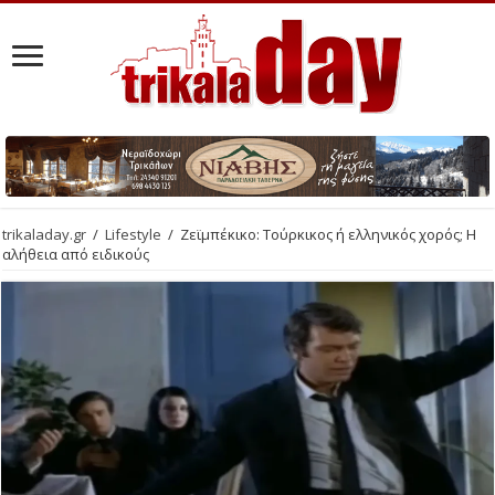
trikaladay.gr
/
Lifestyle
/
Ζεϊμπέκικο: Τούρκικος ή ελληνικός χορός; Η
αλήθεια από ειδικούς