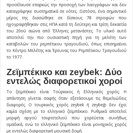
προσέλκυσε επαρκώς την προσοχή των λαογράφων και δεν
καταγράφηκε συστηματικά σε νότες. Ωστόσο, ένα σημαντικό
μέρος της διασώθηκε σε δίσκους 78 στροφών που
ηχογραφήθηκαν στις ΗΠΑ κατά τη δεύτερη και τρίτη δεκαετία
του 20ού αιώνα από Έλληνες μετανάστες. Το υλικό αυτό
αποτελεί την πιο ουσιαστική πηγή για τη μελέτη των
καταβολών του ρεμπέτικου τραγουδιού, όπως επισημαίνει
το Κέντρο Μελέτης και Έρευνας του Ρεμπέτικου Τραγουδιού
το 1977.
Ζεϊμπέκικο και zeybek: Δύο
εντελώς διαφορετικοί χοροί
Το ζεϊμπέκικο είναι Τούρκικος ή Ελληνικός χορός; Η
απάντηση γίνεται σαφής όταν εξετάσουμε τις θεμελιώδεις
διαφορές. Ο τουρκικός χορός zeybek ή zeybeği δεν έχει
καμία σχέση με το ελληνικό ζεϊμπέκικο. Ρυθμικά αποτελεί
μορφή αργού τσιφτετελιού που χορεύεται συνήθως
ομαδικά, ενώ το ελληνικό ζεϊμπέκικο είναι μοναχικός χορός
με εντελώς διαφορετική μουσική δομή.