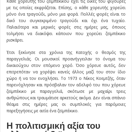
Κάθε χορευτής του ζεϊμπέκικου έχει τις δικές του φιγούρες
με τις οποίες εκφράζεται. Επίσης, ο κάθε χορευτής χορεύει
μόνο ένα τραγούδι, μόνο μια φορά. Πολλές φορές είναι το
δικό του συγκεκριμένο τραγούδι και όχι ένα τυχαίο.
Παλαιότερα και μερικές φορές στις ημέρες μας, όποιος
τολμήσει να διακόψει κάποιον που χορεύει ζεϊμπέκικο
ρισκάρει.
Έτσι ξεκίνησε στα χρόνια της Κατοχής ο θεσμός της
παραγγελιάς. Οι μουσικοί προανήγγειλαν το όνομα του
δικαιούχου στον επόμενο χορό. Όσο χόρευε αυτός, δεν
επιτρεπόταν να χορέψει κανείς άλλος μαζί του στον ίδιο
χώρο ή να τον ενοχλήσει. Το 1973 ο Νίκος Κοεμτζής, όταν
παρενόχλησαν και πρόσβαλαν τον αδελφό του που χόρευε
ζεϊμπέκικο με παραγγελιά, σκότωσε με μαχαίρι τρεις
ανθρώπους και τραυμάτισε αρκετούς ακόμα. Δεν είναι σπάνιο
θέαμα στις ημέρες μας οι συμπλοκές για παρόμοιες
παρεξηγήσεις με αιτία ένα ζεϊμπέκικο.
Η πολιτισμική αξία του