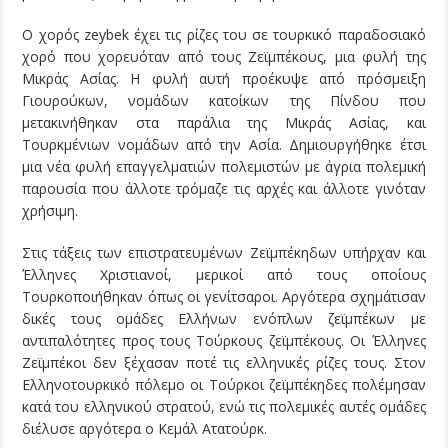
Ο χορός zeybek έχει τις ρίζες του σε τουρκικό παραδοσιακό
χορό που χορευόταν από τους Ζεϊμπέκους, μια φυλή της
Μικράς Ασίας. Η φυλή αυτή προέκυψε από πρόσμειξη
Γιουρούκων, νομάδων κατοίκων της Πίνδου που
μετακινήθηκαν στα παράλια της Μικράς Ασίας, και
Τουρκμένιων νομάδων από την Ασία. Δημιουργήθηκε έτσι
μια νέα φυλή επαγγελματιών πολεμιστών με άγρια πολεμική
παρουσία που άλλοτε τρόμαζε τις αρχές και άλλοτε γινόταν
χρήσιμη.
Στις τάξεις των επιστρατευμένων Ζεϊμπέκηδων υπήρχαν και
Έλληνες Χριστιανοί, μερικοί από τους οποίους
Τουρκοποιήθηκαν όπως οι γενίτσαροι. Αργότερα σχημάτισαν
δικές τους ομάδες Ελλήνων ενόπλων ζεϊμπέκων με
αντιπαλότητες προς τους Τούρκους ζεϊμπέκους. Οι Έλληνες
Ζεϊμπέκοι δεν ξέχασαν ποτέ τις ελληνικές ρίζες τους. Στον
Ελληνοτουρκικό πόλεμο οι Τούρκοι ζεϊμπέκηδες πολέμησαν
κατά του ελληνικού στρατού, ενώ τις πολεμικές αυτές ομάδες
διέλυσε αργότερα ο Κεμάλ Ατατούρκ.