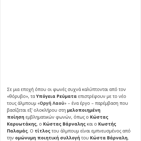
Σε μια εποχή όπου οι φωνές συχνά καλύπτονται από τον
«θόρυβο», τα
Υπόγεια Ρεύματα
επιστρέφουν με το νέο
τους άλμπουμ «
Οργή Λαού
» – ένα έργο – παρέμβαση που
βασίζεται εξ’ ολοκλήρου στη
μελοποιημένη
ποίηση
εμβληματικών φωνών, όπως ο
Κώστας
Καρυωτάκης
, ο
Κώστας Βάρναλης
και ο
Κωστής
Παλαμάς
. Ο
τίτλος
του άλμπουμ είναι εμπνευσμένος από
την
ομώνυμη ποιητική συλλογή
του
Κώστα Βάρναλη
,