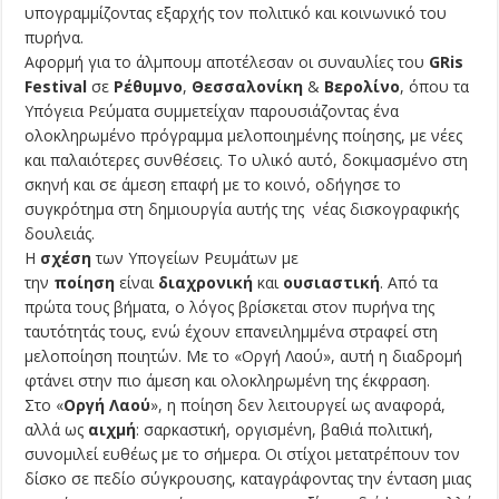
υπογραμμίζοντας εξαρχής τον πολιτικό και κοινωνικό του
πυρήνα.
Αφορμή για το άλμπουμ αποτέλεσαν οι συναυλίες του
GRis
Festival
σε
Ρέθυμνο
,
Θεσσαλονίκη
&
Βερολίνο
, όπου τα
Υπόγεια Ρεύματα συμμετείχαν παρουσιάζοντας ένα
ολοκληρωμένο πρόγραμμα μελοποιημένης ποίησης, με νέες
και παλαιότερες συνθέσεις. Το υλικό αυτό, δοκιμασμένο στη
σκηνή και σε άμεση επαφή με το κοινό, οδήγησε το
συγκρότημα στη δημιουργία αυτής της νέας δισκογραφικής
δουλειάς.
Η
σχέση
των Υπογείων Ρευμάτων με
την
ποίηση
είναι
διαχρονική
και
ουσιαστική
. Από τα
πρώτα τους βήματα, ο λόγος βρίσκεται στον πυρήνα της
ταυτότητάς τους, ενώ έχουν επανειλημμένα στραφεί στη
μελοποίηση ποιητών. Με το «Οργή Λαού», αυτή η διαδρομή
φτάνει στην πιο άμεση και ολοκληρωμένη της έκφραση.
Στο «
Οργή Λαού
», η ποίηση δεν λειτουργεί ως αναφορά,
αλλά ως
αιχμή
: σαρκαστική, οργισμένη, βαθιά πολιτική,
συνομιλεί ευθέως με το σήμερα. Οι στίχοι μετατρέπουν τον
δίσκο σε πεδίο σύγκρουσης, καταγράφοντας την ένταση μιας