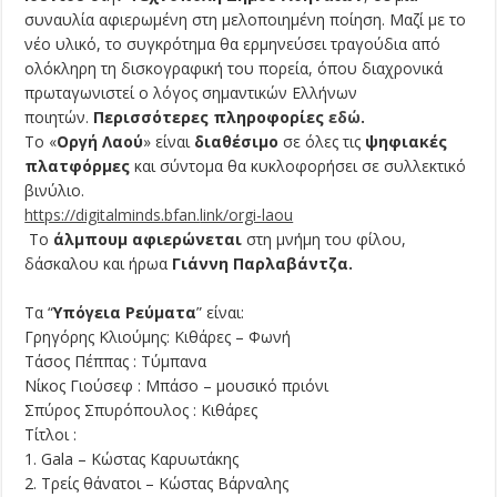
συναυλία αφιερωμένη στη μελοποιημένη ποίηση. Μαζί με το
νέο υλικό, το συγκρότημα θα ερμηνεύσει τραγούδια από
ολόκληρη τη δισκογραφική του πορεία, όπου διαχρονικά
πρωταγωνιστεί ο λόγος σημαντικών Ελλήνων
ποιητών.
Περισσότερες πληροφορίες
εδώ
.
Το «
Οργή Λαού
» είναι
διαθέσιμο
σε όλες τις
ψηφιακές
πλατφόρμες
και σύντομα θα κυκλοφορήσει σε συλλεκτικό
βινύλιο.
https://digitalminds.bfan.
link/orgi-laou
Το
άλμπουμ αφιερώνεται
στη μνήμη του φίλου,
δάσκαλου και ήρωα
Γιάννη Παρλαβάντζα.
Τα “
Υπόγεια Ρεύματα
” είναι:
Γρηγόρης Κλιούμης: Κιθάρες – Φωνή
Τάσος Πέππας : Τύμπανα
Νίκος Γιούσεφ : Μπάσο – μουσικό πριόνι
Σπύρος Σπυρόπουλος : Κιθάρες
Τίτλοι :
1. Gala – Κώστας Καρυωτάκης
2. Τρείς θάνατοι – Κώστας Βάρναλης