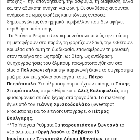
εποχής – την απογοήτευση, την ασφυξία, τη διάψευση, αλλά
και την αδιάκοπη ανάγκη για φωνή. Οι συνθέσεις κινούνται
ανάμεσα σε ωμές εκρήξεις και υπόγειες εντάσεις,
δημιουργώντας ένα ηχητικό περιβάλλον που δεν αφήνει
περιθώρια απόστασης.
Τα Υπόγεια Ρεύματα δεν «ερμηνεύουν» απλώς την ποίηση –
τη μεταφέρουν στο παρόν, τη φορτίζουν ξανά, την εκθέτουν.
Και μέσα από αυτή τη διαδικασία, επαναφέρουν τη μουσική
στον πυρήνα της: ως πράξη, ως θέση, ως αντίδραση.
Οι ηχογραφήσεις του άλμπουμ πραγματοποιήθηκαν στο
studio
Πολυφωνική
και την παραγωγή έκανε το συγκρότημα
μαζί με τον επί χρόνια συνεργάτη τους
, Πέτρο
Πετρόπουλο
. Στο άλμπουμ συμμετέχουν επίσης, ο
Τάκης
Σπυρόπουλος
στην κιθάρα και ο
Άλεξ Καλοφωλιάς
στη
φυσαρμόνικα σε δύο ξεχωριστά τραγούδια. Το mastering
έγινε από τον
Γιάννη Χριστοδουλάτο
(Sweetspot
Productions) και το artwork υπογράφει ο
Πέτρος
Βούλγαρης
.
**Τα Υπόγεια Ρεύματα θα
παρουσιάσουν ζωντανά
το
νέο άλμπουμ «
Οργή Λαού»
το
Σάββατο 13
Ιουνίου
στην
Τεχνόπολη Δήμου Αθηναίων
, σε μια