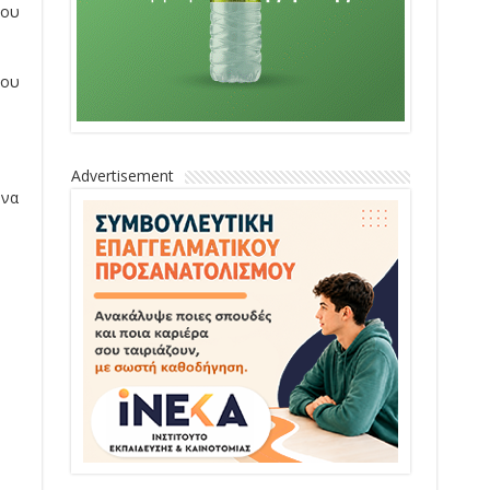
που
του
Advertisement
 να