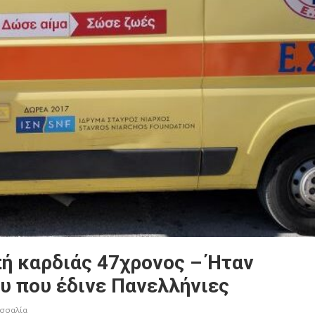
ή καρδιάς 47χρονος – Ήταν
υ που έδινε Πανελλήνιες
σσαλία