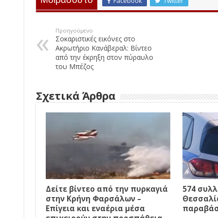
Μοιράσου το
Facebook
Twitter
Προηγούμενο
Σοκαριστικές εικόνες στο
Ακρωτήριο Κανάβεραλ: Βίντεο
από την έκρηξη στον πύραυλο
του Μπέζος
Σχετικά Άρθρα
Δείτε βίντεο από την πυρκαγιά
574 συλλ
στην Κρήνη Φαρσάλων –
Θεσσαλία
Επίγεια και εναέρια μέσα
παραβάσε
επιχειρούν στην προσπάθεια