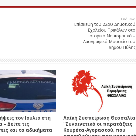
Επόμενο
Επίσκεψη του 22ου Δημοτικού
Σχολείου Τρικάλων στο
Ιστορικό Νομισματικό –
Λαογραφικό Μουσείο του
Δήμου Πύλης
ήψεις τον Ιούλιο στη
Λαϊκή Συσπείρωση Θεσσαλία
 – Δείτε τις
“Συναινετικά οι παρατάξεις
ις και τα αδικήματα
Κουρέτα-Αγοραστού, που
αποτελούν την περιφερειακ