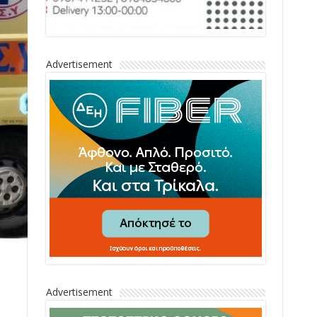
Advertisement
Advertisement