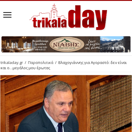
trikaladay.gr
/
Παραπολιτικά
/
Βλαχογιάννης για Αγοραστό: δεν είναι
και ο…μεγάλος μου έρωτας