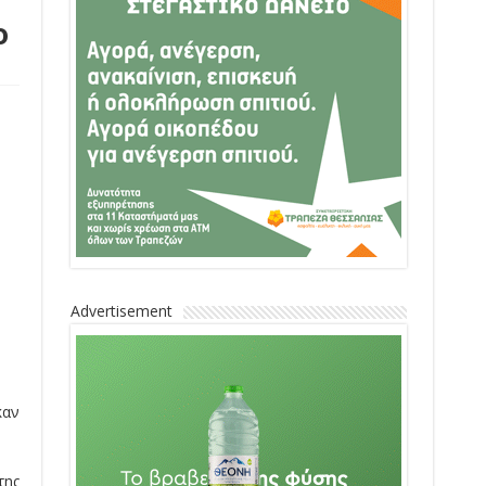
ο
Advertisement
καν
της