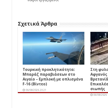
Σχετικά Άρθρα
Τουρκική προκλητικότητα:
Στη φυλα
Μπαράζ παραβιάσεων στο
Αφγανός 
Αιγαίο – Εμπλοκή με οπλισμένα
Βρετανίδ
F-16 (Βίντεο)
Επικαλέσ
σιωπής
06/08/2026 20:21
06/08/2026 