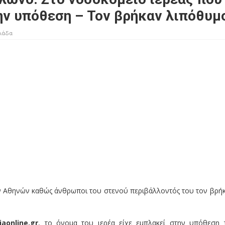
ην υπόθεση – Τον βρήκαν λιπόθυμ
λάδα
ν Αθηνών καθώς άνθρωποι του στενού περιβάλλοντός του τον βρή
iaonline.gr
, το όνομα του ιερέα είχε εμπλακεί στην υπόθεση 