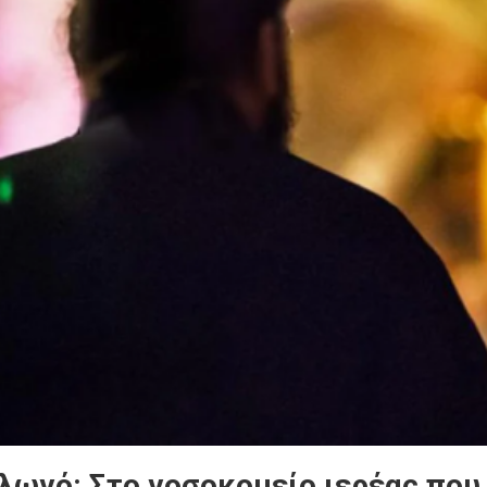
λωνό: Στο νοσοκομείο ιερέας που