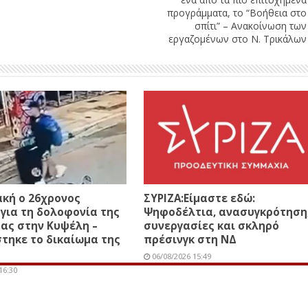
προγράμματα, το “Βοήθεια στο
σπίτι” – Ανακοίνωση των
εργαζομένων στο Ν. Τρικάλων
κή ο 26χρονος
ΣΥΡΙΖΑ:Είμαστε εδώ:
για τη δολοφονία της
Ψηφοδέλτια, ανασυγκρότηση
ας στην Κυψέλη –
συνεργασίες και σκληρό
τηκε το δικαίωμα της
πρέσινγκ στη ΝΔ
06/08/2026 15:49
16:30