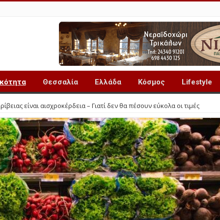
ικότητα
Θεσσαλία
Ελλάδα
Κόσμος
Lifestyle
ρίβειας είναι αισχροκέρδεια – Γιατί δεν θα πέσουν εύκολα οι τιμές