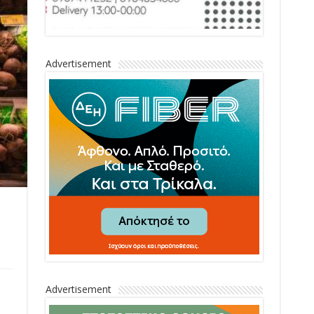
Advertisement
Advertisement