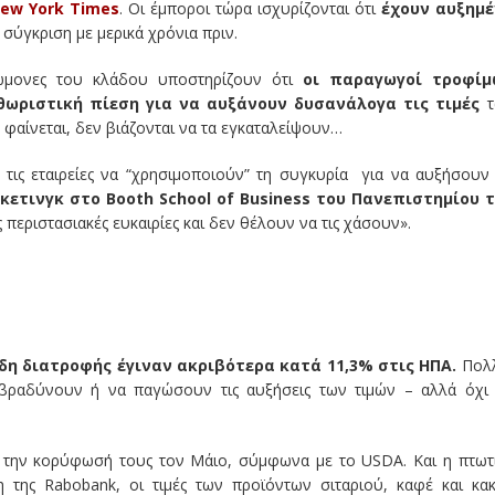
ew York Times
. Οι έμποροι τώρα ισχυρίζονται ότι
έχουν αυξημ
ε σύγκριση με μερικά χρόνια πριν.
ώμονες του κλάδου υποστηρίζουν ότι
οι παραγωγοί τροφίμ
ωριστική πίεση για να αυξάνουν δυσανάλογα τις τιμές
τ
 φαίνεται, δεν βιάζονται να τα εγκαταλείψουν…
 τις εταιρείες να “χρησιμοποιούν” τη συγκυρία για να αυξήσουν 
ρκετινγκ στο Booth School of Business του Πανεπιστημίου 
ς περιστασιακές ευκαιρίες και δεν θέλουν να τις χάσουν».
ίδη διατροφής έγιναν ακριβότερα κατά 11,3% στις ΗΠΑ.
Πολ
ιβραδύνουν ή να παγώσουν τις αυξήσεις των τιμών – αλλά όχι
ά την κορύφωσή τους τον Μάιο, σύμφωνα με το USDA. Και η πτωτ
 της Rabobank, οι τιμές των προϊόντων σιταριού, καφέ και κα