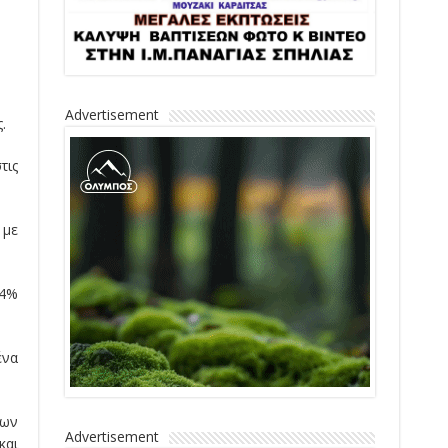
Advertisement
.
τις
 με
14%
ένα
των
Advertisement
και