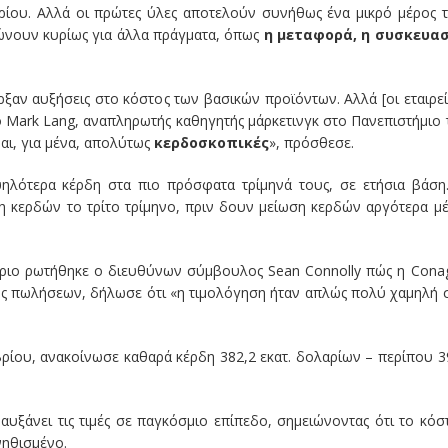
ίου. Αλλά οι πρώτες ύλες αποτελούν συνήθως ένα μικρό μέρος 
ώνουν κυρίως για άλλα πράγματα, όπως
η μεταφορά, η συσκευα
ξαν αυξήσεις στο κόστος των βασικών προϊόντων. Αλλά [οι εταιρεί
ο Mark Lang, αναπληρωτής καθηγητής μάρκετινγκ στο Πανεπιστήμιο 
ναι, για μένα, απολύτως
κερδοσκοπικές
», πρόσθεσε.
ηλότερα κέρδη στα πιο πρόσφατα τρίμηνά τους, σε ετήσια βάση
ση κερδών το τρίτο τρίμηνο, πριν δουν μείωση κερδών αργότερα μ
άριο ρωτήθηκε ο διευθύνων σύμβουλος Sean Connolly πώς η Cona
γκος πωλήσεων, δήλωσε ότι «η τιμολόγηση ήταν απλώς πολύ χαμηλή 
βρίου, ανακοίνωσε καθαρά κέρδη 382,2 εκατ. δολαρίων – περίπου 
αυξάνει τις τιμές σε παγκόσμιο επίπεδο, σημειώνοντας ότι το κόσ
νηθισμένο.