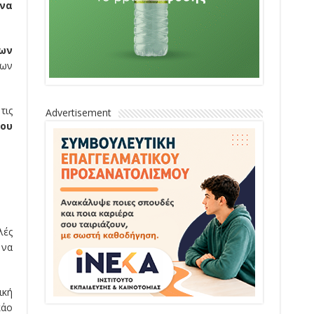
ένα
ων
ων
τις
Advertisement
του
λές
 να
ική
κάο