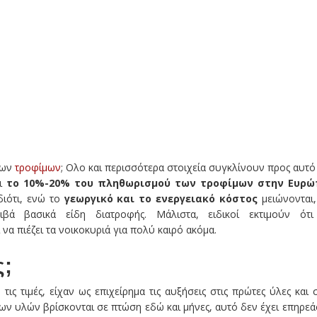
ων
τροφίμων
; Ολο και περισσότερα στοιχεία συγκλίνουν προς αυτό
τι
το 10%-20% του πληθωρισμού των τροφίμων στην Ευρώ
 διότι, ενώ το
γεωργικό και το ενεργειακό κόστος
μειώνονται,
βά βασικά είδη διατροφής. Μάλιστα, ειδικοί εκτιμούν ότ
α πιέζει τα νοικοκυριά για πολύ καιρό ακόμα.
ς;
ς τιμές, είχαν ως επιχείρημα τις αυξήσεις στις πρώτες ύλες και 
ων υλών βρίσκονται σε πτώση εδώ και μήνες, αυτό δεν έχει επηρεά