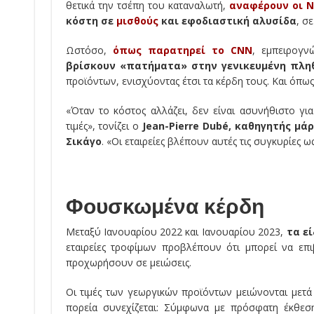
θετικά την τσέπη του καταναλωτή,
αναφέρουν οι N
κόστη σε
μισθούς
και εφοδιαστική αλυσίδα
, σ
Ωστόσο,
όπως παρατηρεί το CNN
, εμπειρογν
βρίσκουν «πατήματα» στην γενικευμένη πληθ
προϊόντων, ενισχύοντας έτσι τα κέρδη τους. Και όπως
«Όταν το κόστος αλλάζει, δεν είναι ασυνήθιστο για
τιμές», τονίζει ο
Jean-Pierre Dubé, καθηγητής μά
Σικάγο
. «Οι εταιρείες βλέπουν αυτές τις συγκυρίες ω
Φουσκωμένα κέρδη
Μεταξύ Ιανουαρίου 2022 και Ιανουαρίου 2023,
τα ε
εταιρείες τροφίμων προβλέπουν ότι μπορεί να επ
προχωρήσουν σε μειώσεις.
Οι τιμές των γεωργικών προϊόντων μειώνονται μετ
πορεία συνεχίζεται: Σύμφωνα με πρόσφατη έκθεση