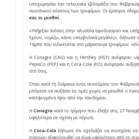
υποχώρησαν την τελευταία εβδομάδα του Φεβρουαρ
συνολικού κόστους των τροφίμων. Οι έμποροι πληρ
και οι μισθοί.
«Υπήρξαν πιέσεις στην αλυσίδα εφοδιασμού και υπήρ
έχουν, νομίζω, κάνει υπερβολικά μεγάλες», δήλωσε 
Τάμπα που ειδικεύεται στο μάρκετινγκ τροφίμων. «Εί
Η Conagra (CAG) και η Hershey (HSY) ανέφεραν υψ
PepsiCo (PEP) και η Coca-Cola (KO) ανέφεραν αύξη
στο έτος.
Όταν κατά τη διάρκεια ενός συνεδρίου τον Φεβρου
μπόρεσε να αυξήσει τις τιμές χωρίς να μειωθεί ο ό
κατεψυγμένα πριν από την πανδημία».
Η
Conagra
κατά το τρίμηνο που έληξε στις 27 Νοεμ
υψηλότερα σε σχέση με πέρυσι.
Η
Coca-Cola
δήλωσε ότι σχεδιάζει να συνεχίσει να 
εισροών εξακολουθεί να είναι υψηλότερο από το συ