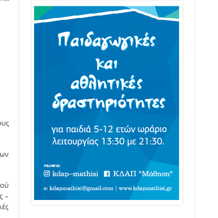
ους
των
ιού
ς –
λές