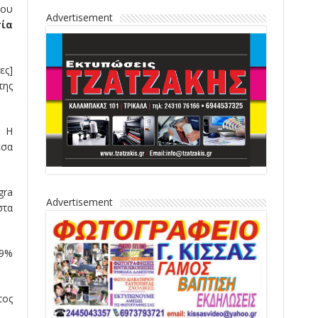
του
Advertisement
σία
ες]
της
. Η
έσα
gra
Advertisement
στα
39%
τος