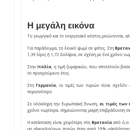
Η μεγάλη εικόνα
Το γεωργικό και το ενεργειακό κόστος μειώνονται, α
Για παράδειγμα, το λευκό ψωμί σε φέτες. Στη
Βρετα
1,39 λίρες ή 1,72 δολάρια, σε σχέση με ένα χρόνο νωρ
Στην
Ιταλία
, η τιμή ζυμαρικών, που αποτελούν βασ
το προηγούμενο έτος.
Στη
Γερμανία
, οι τιμές των τυριών είναι σχεδό
περισσότερο.
Σε ολόκληρη την Ευρωπαϊκή Ένωση,
οι τιμές των
χρόνο νωρίτερα, σημειώνοντας μικρή επιβράδυνση σ
Η κατάσταση είναι χειρότερη στη
Βρετανία
από ό,τι
μη αλκοολούχων ποτών ήταν κατά 19% υψηλότερες