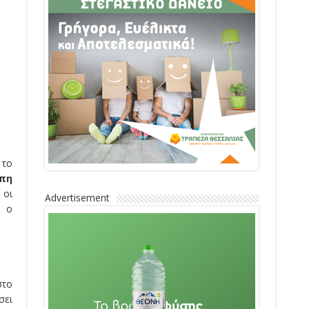
 το
πη
 οι
Advertisement
ι ο
στο
σει