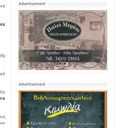
Advertisement
 να
 σε
κής
ικό
Advertisement
ότι
τα
ους
ουν