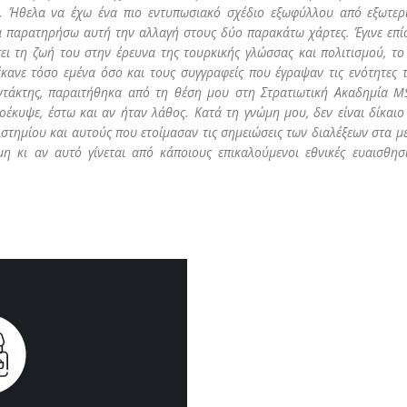
. Ήθελα να έχω ένα πιο εντυπωσιακό σχέδιο εξωφύλλου από εξωτερ
α παρατηρήσω αυτή την αλλαγή στους δύο παρακάτω χάρτες. Έγινε επί
ει τη ζωή του στην έρευνα της τουρκικής γλώσσας και πολιτισμού, το
 έκανε τόσο εμένα όσο και τους συγγραφείς που έγραψαν τις ενότητες 
υντάκτης, παραιτήθηκα από τη θέση μου στη Στρατιωτική Ακαδημία M
έκυψε, έστω και αν ήταν λάθος. Κατά τη γνώμη μου, δεν είναι δίκαιο
στημίου και αυτούς που ετοίμασαν τις σημειώσεις των διαλέξεων στα μ
η κι αν αυτό γίνεται από κάποιους επικαλούμενοι εθνικές ευαισθησί