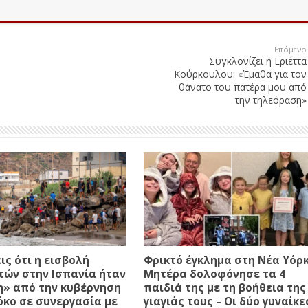
Επόμενο
Συγκλονίζει η Εριέττα
Κούρκουλου: «Έμαθα για τον
θάνατο του πατέρα μου από
την τηλεόραση»
ις ότι η εισβολή
Φρικτό έγκλημα στη Νέα Υόρκ
τών στην Ισπανία ήταν
Μητέρα δολοφόνησε τα 4
η» από την κυβέρνηση
παιδιά της με τη βοήθεια της
κο σε συνεργασία με
γιαγιάς τους – Οι δύο γυναίκε