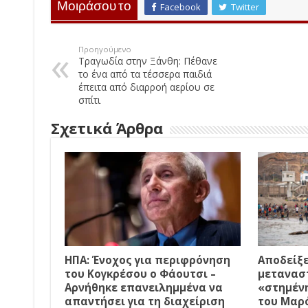
Μοιράσου το
Facebook
Twitter
Προηγούμενο
Τραγωδία στην Ξάνθη: Πέθανε
το ένα από τα τέσσερα παιδιά
έπειτα από διαρροή αερίου σε
σπίτι
Σχετικά Άρθρα
ΗΠΑ: Ένοχος για περιφρόνηση
Αποδείξε
του Κογκρέσου ο Φάουτσι –
μετανασ
Αρνήθηκε επανειλημμένα να
«στημέν
απαντήσει για τη διαχείριση
του Μαρό