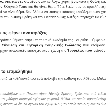
ς, σημειώνει
ότι μέσα στον εν λόγω χάρτη βρίσκεται η Θράκη και
ν Ελληνικό Τύπο και θα γίνει θέμα. Τότε ξεκίνησαν οι προκλήσεις 
ατί να γίνει θέμα, δεν βλέπω να υπάρχει κάποιος πρόβλημα στον χά
ι την Δυτική Θράκη και την Θεσσαλονίκη; Αυτές οι περιοχές θα είνα
ίας φέρνει αναταράξεις
τεράστια θέματα στην Στρατιωτική Ακαδημία της Τουρκίας. Σύμφωνα
ο
Σύνθεση και Ρητορική Τουρκικής Γλώσσας
που ετοίμασε
ήρχαν ανατολικές επαρχίες στον χάρτη της
Τουρκίας που μιλού
 το επιμελήθηκε
ε από τα καθήκοντά του ενώ ανέλαβε την ευθύνη του λάθους. Μάλι
 σπουδάζουν στο Πανεπιστήμιο Εθνικής Άμυνας. Γράφτηκε από ειδικ
τό το μάθημα συμπεριλήφθηκαν χωριστά βιβλία, τα οποία προμηθεύτη
ς, σκέφτηκα ότι το σχέδιο του εξωφύλλου, το οποίο περιελάβανε το όν