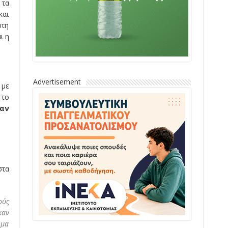
 τα
και
ρτη
ι η
Advertisement
 με
 το
σαν
στα
ούς
καν
ομα