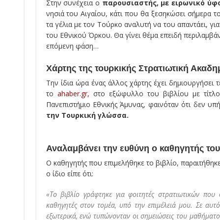
Στην συνέχεια ο
παρουσιαστής, με ειρωνικό ύφο
νησιά του Αιγαίου, κάτι που θα ξεσηκώσει σήμερα το
τα γέλια με τον Τούρκο αναλυτή να του απαντάει, γι
του Εθνικού Όρκου. Θα γίνει θέμα επειδή περιλαμβάνε
επόμενη φάση…
Χάρτης της τουρκικής Στρατιωτική Ακαδημ
Την ίδια ώρα ένας άλλος χάρτης έχει δημιουργήσει 
το
ahaber.gr,
στο εξώφυλλο του βιβλίου με τίτλ
Πανεπιστήμιο Εθνικής Άμυνας, φαινόταν ότι δεν υπ
την Τουρκική γλώσσα.
Αναλαμβάνει την ευθύνη ο καθηγητής του
Ο καθηγητής που επιμελήθηκε το βιβλίο, παραιτήθηκ
ο ίδιο είπε ότι:
«Το βιβλίο γράφτηκε για φοιτητές στρατιωτικών που
καθηγητές στον τομέα, υπό την επιμέλειά μου. Σε αυ
εξωτερικά, ενώ τυπώνονταν οι σημειώσεις του μαθήματο