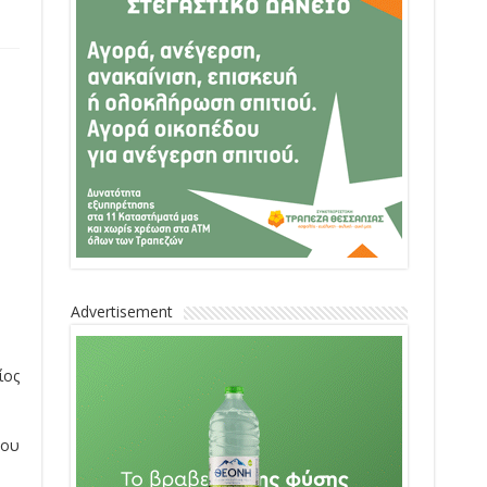
Advertisement
ίος
που