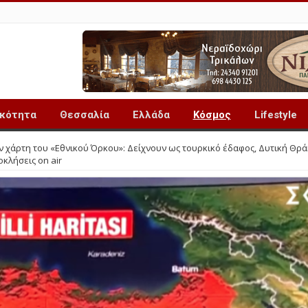
ικότητα
Θεσσαλία
Ελλάδα
Κόσμος
Lifestyle
 χάρτη του «Εθνικού Όρκου»: Δείχνουν ως τουρκικό έδαφος, Δυτική Θρά
οκλήσεις on air