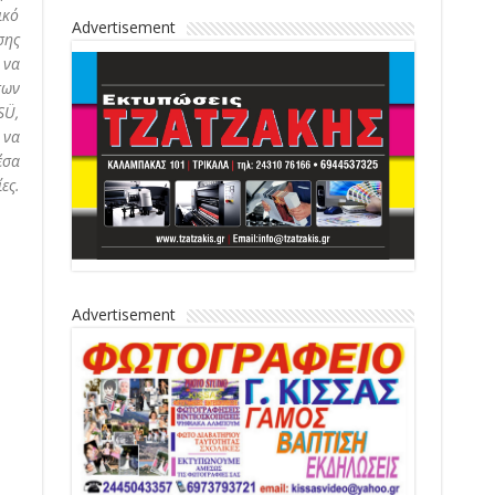
ικό
Advertisement
σης
 να
των
SÜ,
 να
έσα
ες.
Advertisement