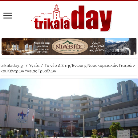
trikaladay.gr
/
Υγεία
/
Το νέο Δ.Σ της Ένωσης Νοσοκομειακών Γιατρών
και Κέντρων Υγείας Τρικάλων