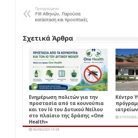
Προηγούμενο
FIR Αθηνών, Παρούσα
κατάσταση και προοπτικές
Σχετικά Άρθρα
Ενημέρωση πολιτών για την
Κέντρο Υ
προστασία από τα κουνούπια
πρόγραμ
και τον Ιό του Δυτικού Νείλου
ιατρείων
στο πλαίσιο της δράσης «One
31/07/2026 
Health»
06/08/2026 13:04