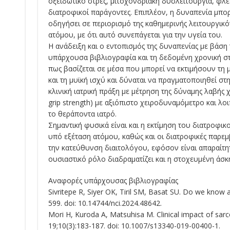
οξειδωτικό στρες, μιτοχονδριακή δυσλειτουργία, φλε
διατροφικοί παράγοντες. Επιπλέον, η δυναπενία μπορ
οδηγήσει σε περιορισμό της καθημερινής λειτουργικό
ατόμου, με ότι αυτό συνεπάγεται για την υγεία του.
Η ανάδειξη και ο εντοπισμός της δυναπενίας με βάση 
υπάρχουσα βιβλιογραφία και τη δεδομένη χρονική στ
πως βασίζεται σε μέσα που μπορεί να εκτιμήσουν τη 
και τη μυϊκή ισχύ και δύναται να πραγματοποιηθεί στ
κλινική ιατρική πράξη με μέτρηση της δύναμης λαβής χ
grip strength) με αξιόπιστο χειροδυναμόμετρο και λοι
το θεράποντα ιατρό.
Σημαντική φυσικά είναι και η εκτίμηση του διατροφι
υπό εξέταση ατόμου, καθώς και οι διατροφικές παρε
την κατεύθυνση διαιτολόγου, εφόσον είναι απαραίτη
ουσιαστικό ρόλο διαδραματίζει και η στοχευμένη άσκ
Αναφορές υπάρχουσας βιβλιογραφίας
Sivritepe R, Siyer OK, Tiril SM, Basat SU. Do we know 
599. doi: 10.14744/nci.2024.48642.
Mori H, Kuroda A, Matsuhisa M. Clinical impact of sarc
19;10(3):183-187. doi: 10.1007/s13340-019-00400-1.