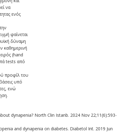
γμονή και
εί να
τητας ενός
την
ιγμή φαίνεται
μυϊκή δύναμη
ην καθημερινή
ειρός (hand
πά tests από
κού προφίλ του
μβάσεις υπό
τες, ενώ
ηση.
about dynapenia? North Clin Istanb. 2024 Nov 22;11(6):593-
openia and dynapenia on diabetes. Diabetol Int. 2019 Jun