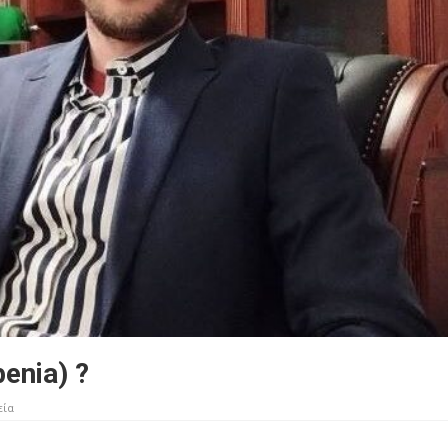
enia) ?
εία