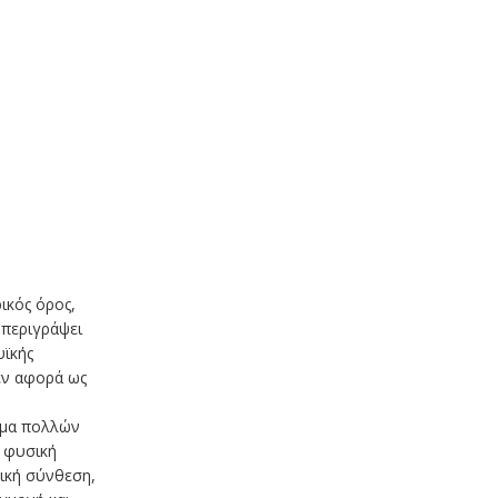
ρικός όρος,
 περιγράψει
υϊκής
εν αφορά ως
σμα πολλών
 φυσική
νική σύνθεση,